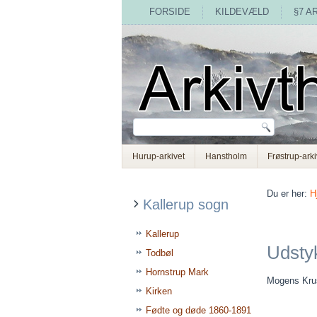
FORSIDE
KILDEVÆLD
§7 A
Hurup-arkivet
Hanstholm
Frøstrup-arki
Du er her:
H
Kallerup sogn
Kallerup
Udstyk
Todbøl
Hornstrup Mark
Mogens Krus
Kirken
Fødte og døde 1860-1891