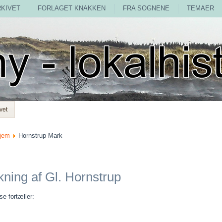
RKIVET
FORLAGET KNAKKEN
FRA SOGNENE
TEMAER
vet
jem
Hornstrup Mark
ning af Gl. Hornstrup
e fortæller: