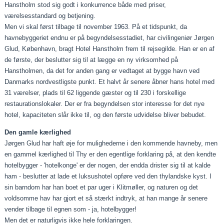
Hanstholm stod sig godt i konkurrence både med priser,
værelsesstandard og betjening.
Men vi skal først tilbage til november 1963. På et tidspunkt, da
havnebyggeriet endnu er på begyndelsesstadiet, har civilingeniør Jørgen
Glud, København, bragt Hotel Hanstholm frem til rejsegilde. Han er en af
de første, der beslutter sig til at lægge en ny virksomhed på
Hanstholmen, da det for anden gang er vedtaget at bygge havn ved
Danmarks nordvestligste punkt. Et halvt år senere åbner hans hotel med
31 værelser, plads til 62 liggende gæster og til 230 i forskellige
restaurationslokaler. Der er fra begyndelsen stor interesse for det nye
hotel, kapaciteten slår ikke til, og den første udvidelse bliver bebudet.
Den gamle kærlighed
Jørgen Glud har haft øje for mulighederne i den kommende havneby, men
en gammel kærlighed til Thy er den egentlige forklaring på, at den kendte
hotelbygger - 'hotelkonge' er der nogen, der endda drister sig til at kalde
ham - beslutter at lade et luksushotel opføre ved den thylandske kyst. I
sin barndom har han boet et par uger i Klitmøller, og naturen og det
voldsomme hav har gjort et så stærkt indtryk, at han mange år senere
vender tilbage til egnen som - ja, hotelbygger!
Men det er naturligvis ikke hele forklaringen.