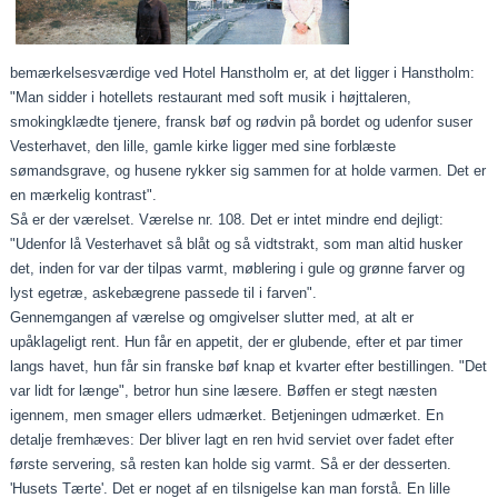
bemærkelsesværdige ved Hotel Hanstholm er, at det ligger i Hanstholm:
"Man sidder i hotellets restaurant med soft musik i højttaleren,
smokingklædte tjenere, fransk bøf og rødvin på bordet og udenfor suser
Vesterhavet, den lille, gamle kirke ligger med sine forblæste
sømandsgrave, og husene rykker sig sammen for at holde varmen. Det er
en mærkelig kontrast".
Så er der værelset. Værelse nr. 108. Det er intet mindre end dejligt:
"Udenfor lå Vesterhavet så blåt og så vidtstrakt, som man altid husker
det, inden for var der tilpas varmt, møblering i gule og grønne farver og
lyst egetræ, askebægrene passede til i farven".
Gennemgangen af værelse og omgivelser slutter med, at alt er
upåklageligt rent. Hun får en appetit, der er glubende, efter et par timer
langs havet, hun får sin franske bøf knap et kvarter efter bestillingen. "Det
var lidt for længe", betror hun sine læsere. Bøffen er stegt næsten
igennem, men smager ellers udmærket. Betjeningen udmærket. En
detalje fremhæves: Der bliver lagt en ren hvid serviet over fadet efter
første servering, så resten kan holde sig varmt. Så er der desserten.
'Husets Tærte'. Det er noget af en tilsnigelse kan man forstå. En lille