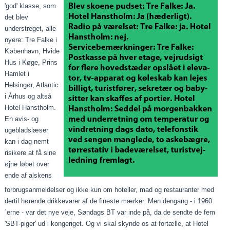
'god' klasse, som
det blev
understreget, alle
nyere: Tre Falke i
København, Hvide
Hus i Køge, Prins
Hamlet i
Helsingør, Atlantic
i Århus og altså
Hotel Hanstholm.
En avis- og
ugebladslæser
kan i dag nemt
risikere at få sine
øjne løbet over
ende af alskens
forbrugsanmeldelser og ikke kun om hoteller, mad og restauranter med
dertil hørende drikkevarer af de fineste mærker. Men dengang - i 1960
´erne - var det nye veje, Søndags BT var inde på, da de sendte de fem
'SBT-piger' ud i kongeriget. Og vi skal skynde os at fortælle, at Hotel