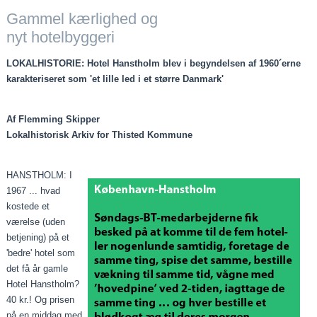
Gammel kærlighed og
nyt hotelbyggeri
LOKALHISTORIE: Hotel Hanstholm blev i begyndelsen af 1960´erne
karakteriseret som 'et lille led i et større Danmark'
Af Flemming Skipper
Lokalhistorisk Arkiv for Thisted Kommune
HANSTHOLM: I
1967 ... hvad
kostede et
værelse (uden
betjening) på et
'bedre' hotel som
det få år gamle
Hotel Hanstholm?
40 kr.! Og prisen
på en middag med