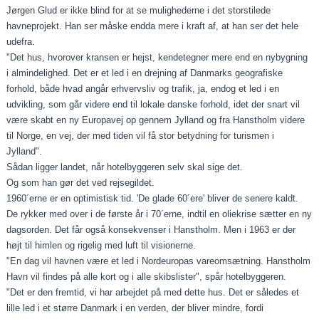
Jørgen Glud er ikke blind for at se mulighederne i det storstilede
havneprojekt. Han ser måske endda mere i kraft af, at han ser det hele
udefra.
"Det hus, hvorover kransen er hejst, kendetegner mere end en nybygning
i almindelighed. Det er et led i en drejning af Danmarks geografiske
forhold, både hvad angår erhvervsliv og trafik, ja, endog et led i en
udvikling, som går videre end til lokale danske forhold, idet der snart vil
være skabt en ny Europavej op gennem Jylland og fra Hanstholm videre
til Norge, en vej, der med tiden vil få stor betydning for turismen i
Jylland".
Sådan ligger landet, når hotelbyggeren selv skal sige det.
Og som han gør det ved rejsegildet.
1960´erne er en optimistisk tid. 'De glade 60´ere' bliver de senere kaldt.
De rykker med over i de første år i 70´erne, indtil en oliekrise sætter en ny
dagsorden. Det får også konsekvenser i Hanstholm. Men i 1963 er der
højt til himlen og rigelig med luft til visionerne.
"En dag vil havnen være et led i Nordeuropas vareomsætning. Hanstholm
Havn vil findes på alle kort og i alle skibslister", spår hotelbyggeren.
"Det er den fremtid, vi har arbejdet på med dette hus. Det er således et
lille led i et større Danmark i en verden, der bliver mindre, fordi