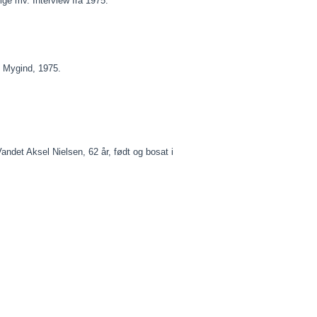
ige mv. Interview fra 1975.
e Mygind, 1975.
Vandet Aksel Nielsen, 62 år, født og bosat i