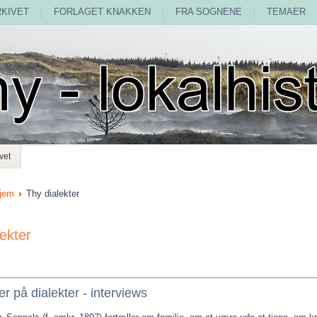
RKIVET
FORLAGET KNAKKEN
FRA SOGNENE
TEMAER
vet
jem
Thy dialekter
ekter
r på dialekter - interviews