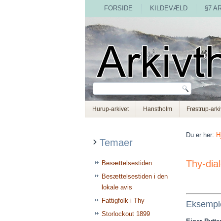
FORSIDE
KILDEVÆLD
§7 A
Hurup-arkivet
Hanstholm
Frøstrup-arki
Du er her:
H
Temaer
Thy-dial
Besættelsestiden
Besættelsestiden i den
lokale avis
Fattigfolk i Thy
Eksemple
Storlockout 1899