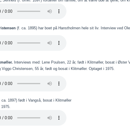
r,
Sennels (f. omkr. 1897) fortæller om familie, om at være ude at tjene, om kr
ristensen
(f. ca. 1895) har boet på Hanstholmen hele sit liv. Interview ved Ol
itmøller.
Interviews med: Lene Poulsen, 22 år, født i Klitmøller, bosat i Øster 
g Viggo Christensen, 55 år, født og bosat i Klitmøller. Optaget i 1975.
. ca. 1897) født i Vangså, bosat i Klitmøller
a 1975.