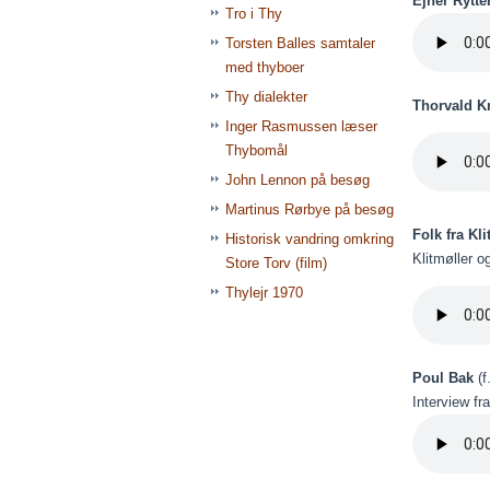
Ejner Rytte
Tro i Thy
Torsten Balles samtaler
med thyboer
Thy dialekter
Thorvald K
Inger Rasmussen læser
Thybomål
John Lennon på besøg
Martinus Rørbye på besøg
Folk fra Kl
Historisk vandring omkring
Klitmøller o
Store Torv (film)
Thylejr 1970
Poul Bak
(f
Interview fr