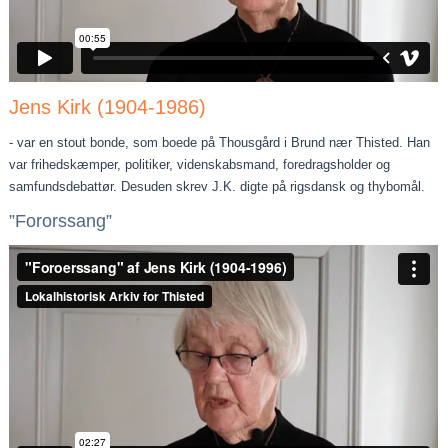
Jens Kirk (1904-1986)
- var en stout bonde, som boede på Thousgård i Brund nær Thisted. Han
var frihedskæmper, politiker, videnskabsmand, foredragsholder og
samfundsdebattør. Desuden skrev J.K. digte på rigsdansk og thybomål.
”Fororssang”