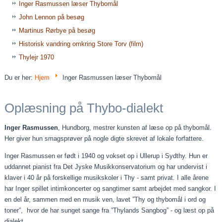
Inger Rasmussen læser Thybomål
John Lennon på besøg
Martinus Rørbye på besøg
Historisk vandring omkring Store Torv (film)
Thylejr 1970
Du er her:
Hjem
Inger Rasmussen læser Thybomål
Oplæsning på Thybo-dialekt
Inger Rasmussen
, Hundborg, mestrer kunsten af læse op på thybomål.
Her giver hun smagsprøver på nogle digte skrevet af lokale forfattere.
Inger Rasmussen er født i 1940 og vokset op i Ullerup i Sydthy. Hun er
uddannet pianist fra Det Jyske Musikkonservatorium og har undervist i
klaver i 40 år på forskellige musikskoler i Thy - samt privat. I alle årene
har Inger spillet intimkoncerter og sangtimer samt arbejdet med sangkor. I
en del år, sammen med en musik ven, lavet ”Thy og thybomål i ord og
toner”, hvor de har sunget sange fra ”Thylands Sangbog” - og læst op på
dialekt.