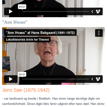
”Ann Hwass”
Jens Søe (1875-1942)
- var landmand og boede i Boddum. Han skrev lange alvorlige digte om
samfundsforhold. Disse digte blev først udgivet efter hans død. Han skrev