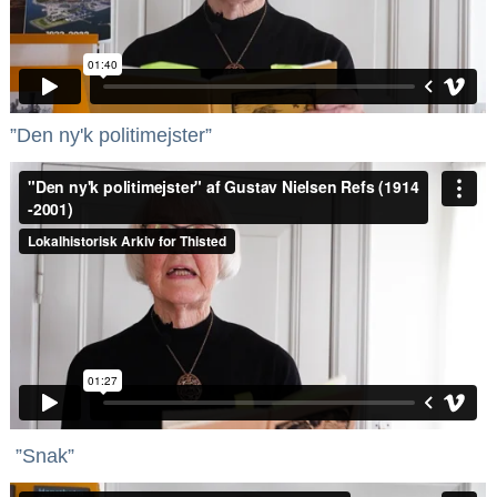
”Den ny'k politimejster”
”Snak”