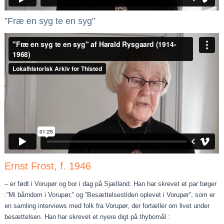
”Fræ en syg te en syg”
Ernst Frost, f. 1946
– er født i Vorupør og bor i dag på Sjælland. Han har skrevet et par bøger
:”Mi bårndom i Vorupør,” og ”Besættelsestiden oplevet i Vorupør”, som er
en samling interviews med folk fra Vorupør, der fortæller om livet under
besættelsen. Han har skrevet et nyere digt på thybomål :