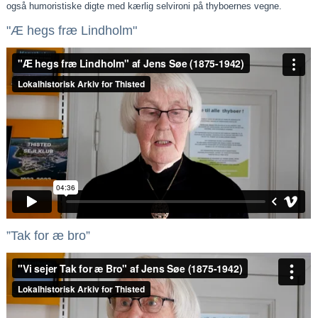
også humoristiske digte med kærlig selvironi på thyboernes vegne.
"Æ hegs fræ Lindholm"
”Tak for æ bro”