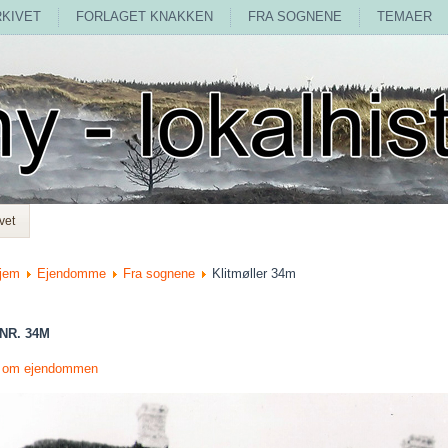
RKIVET
FORLAGET KNAKKEN
FRA SOGNENE
TEMAER
vet
jem
Ejendomme
Fra sognene
Klitmøller 34m
NR. 34M
r om ejendommen