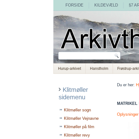
FORSIDE
KILDEVÆLD
§7 A
Hurup-arkivet
Hanstholm
Frøstrup-arki
Du er her:
H
Klitmøller
sidemenu
MATRIKEL 
Klitmøller sogn
Oplysninge
Klitmøller Vejnavne
Klitmøller på film
Klitmøller revy