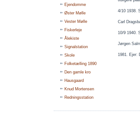
Ejendomme
4/10 1938. S
Øster Mølle
Vester Mølle
Carl Drags
Fiskerleje
10/9 1940. 
Ålekiste
Jørgen Salm
Signalstation
1981. Ejer
Skole
Folketælling 1890
Den gamle kro
Hausgaard
Knud Mortensen
Redningsstation