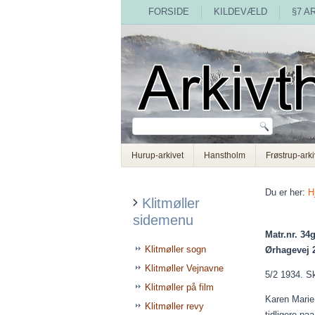
FORSIDE
KILDEVÆLD
§7 A
Hurup-arkivet
Hanstholm
Frøstrup-arki
Du er her:
H
Klitmøller
sidemenu
Matr.nr. 34g
Klitmøller sogn
Ørhagevej 
Klitmøller Vejnavne
5/2 1934. S
Klitmøller på film
Karen Marie 
Klitmøller revy
tidligere
paa