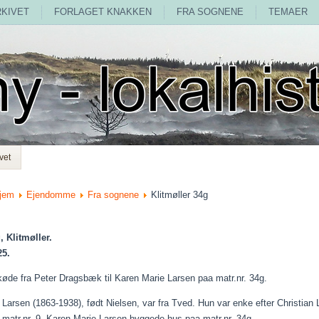
RKIVET
FORLAGET KNAKKEN
FRA SOGNENE
TEMAER
vet
jem
Ejendomme
Fra sognene
Klitmøller 34g
, Klitmøller.
25.
køde fra Peter Dragsbæk til Karen Marie Larsen
paa
matr.nr. 34g.
Larsen (1863-1938), født Nielsen, var fra Tved. Hun var enke efter Christian
matr.nr. 9. Karen Marie Larsen byggede hus
paa
matr.nr. 34g.