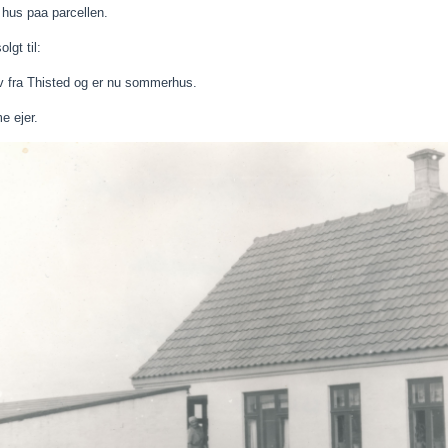
 hus
paa
parcellen.
lgt til:
v
fra Thisted og er nu sommerhus.
 ejer.