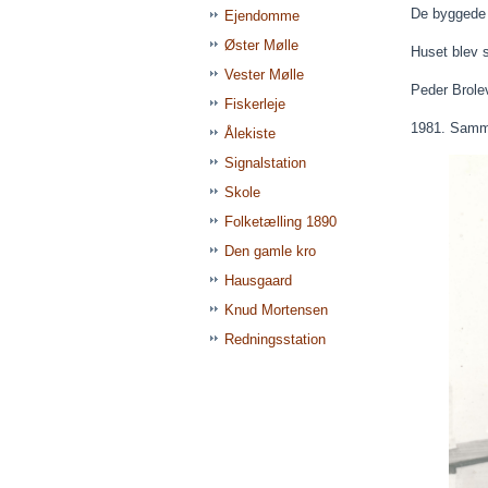
De byggede
Ejendomme
Øster Mølle
Huset blev so
Vester Mølle
Peder
Brole
Fiskerleje
1981. Samme
Ålekiste
Signalstation
Skole
Folketælling 1890
Den gamle kro
Hausgaard
Knud Mortensen
Redningsstation