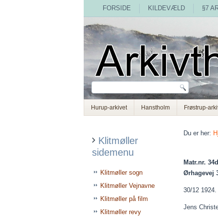
FORSIDE
KILDEVÆLD
§7 A
Hurup-arkivet
Hanstholm
Frøstrup-arki
Du er her:
H
Klitmøller
sidemenu
Matr.nr. 34d
Klitmøller sogn
Ørhagevej 
Klitmøller Vejnavne
30/12 1924.
Klitmøller på film
Jens Christ
Klitmøller revy