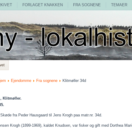
RKIVET
FORLAGET KNAKKEN
FRA SOGNENE
TEMAER
vet
jem
Ejendomme
Fra sognene
Klitmøller 34d
, Klitmøller.
35.
 Skøde fra Peder Hausgaard til Jens Krogh
paa
matr.nr. 34d.
ensen Krogh (1899-1969), kaldet Knudsen, var fisker og gift med Dorthea Mar