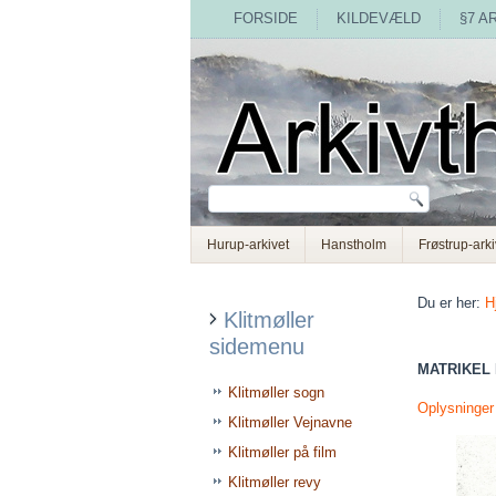
FORSIDE
KILDEVÆLD
§7 A
Hurup-arkivet
Hanstholm
Frøstrup-arki
Du er her:
H
Klitmøller
sidemenu
MATRIKEL 
Klitmøller sogn
Oplysninge
Klitmøller Vejnavne
Klitmøller på film
Klitmøller revy