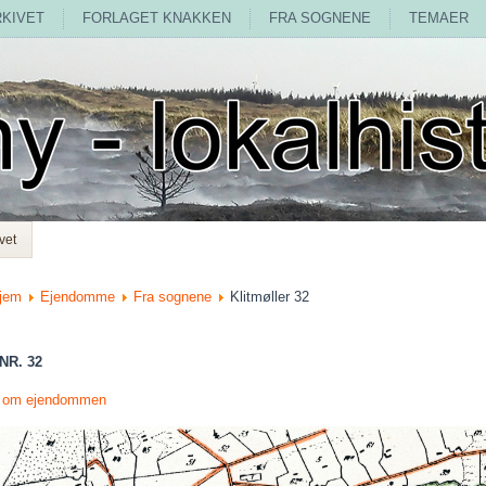
RKIVET
FORLAGET KNAKKEN
FRA SOGNENE
TEMAER
vet
jem
Ejendomme
Fra sognene
Klitmøller 32
NR. 32
r om ejendommen