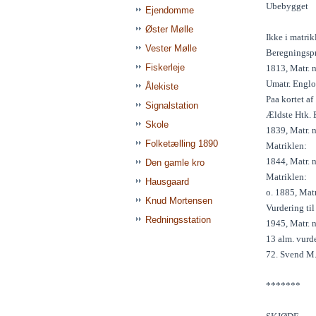
Ubebygget
Ejendomme
Øster Mølle
Ikke i matrik
Vester Mølle
Beregningsp
Fiskerleje
1813, Matr. n
Umatr. Englod
Ålekiste
Paa kortet af
Signalstation
Ældste Htk. E
Skole
1839, Matr. n
Folketælling 1890
Matriklen:
1844, Matr. n
Den gamle kro
Matriklen:
Hausgaard
o. 1885, Matr.
Knud Mortensen
Vurdering ti
Redningsstation
1945, Matr. 
13 alm. vurde
72. Svend M
*******