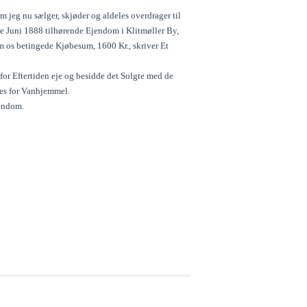
 jeg nu sælger, skjøder og aldeles overdrager til
e Juni 1888 tilhørende Ejendom i Klitmøller By,
em os betingede Kjøbesum, 1600 Kr., skriver Et
or Eftertiden eje og besidde det Solgte med de
aes for Vanhjemmel.
jendom.