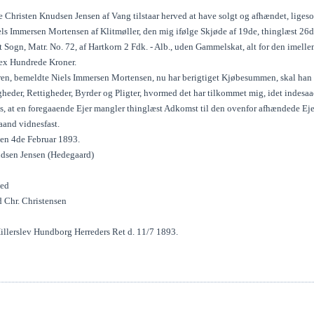
Christen Knudsen Jensen af Vang tilstaar herved at have solgt og afhændet, ligesom
ls Immersen Mortensen af Klitmøller, den mig ifølge Skjøde af 19de, thinglæst 26d
 Sogn, Matr. No. 72, af Hartkorn 2 Fdk. - Alb., uden Gammelskat, alt for den imell
ex Hundrede Kroner.
en, bemeldte Niels Immersen Mortensen, nu har berigtiget Kjøbesummen, skal han f
heder, Rettigheder, Byrder og Pligter, hvormed det har tilkommet mig, idet indesa
, at en foregaaende Ejer mangler thinglæst Adkomst til den ovenfor afhændede E
and vidnesfast.
den 4de Februar 1893.
dsen Jensen (Hedegaard)
hed
d Chr. Christensen
illerslev Hundborg Herreders Ret d. 11/7 1893.