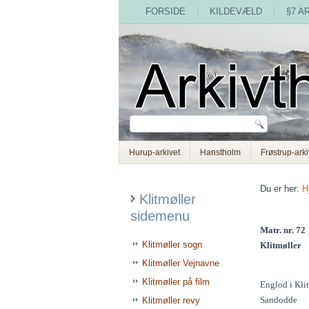
FORSIDE
KILDEVÆLD
§7 A
Hurup-arkivet
Hanstholm
Frøstrup-arki
Du er her:
H
Klitmøller
sidemenu
Matr. nr. 72
Klitmøller sogn
Klitmøller
Klitmøller Vejnavne
Klitmøller på film
Englod i Kli
Sandodde
Klitmøller revy