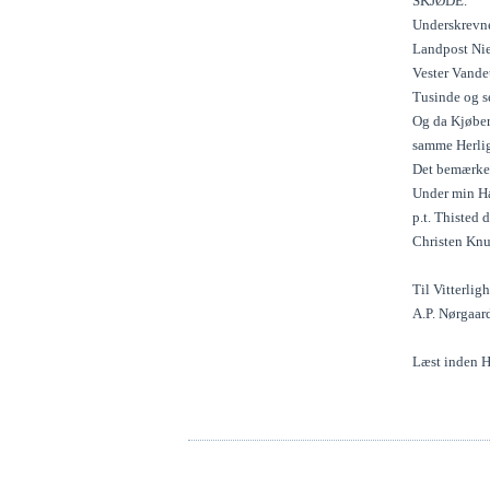
SKJØDE.
Underskrevne 
Landpost Nie
Vester Vandet
Tusinde og s
Og da Kjøber
samme Herlig
Det bemærkes
Under min Ha
p.t. Thisted 
Christen Knu
Til Vitterlig
A.P. Nørgaar
Læst inden H