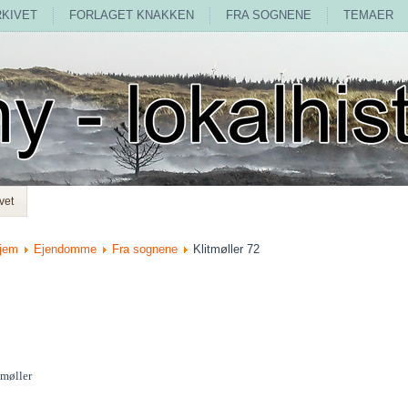
RKIVET
FORLAGET KNAKKEN
FRA SOGNENE
TEMAER
vet
jem
Ejendomme
Fra sognene
Klitmøller 72
tmøller