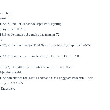
len 1688.
rotokol:
r. 72, Klitmøller, Sandodde. Ejer: Poul Nystrup.
, nyt Htk. 0-0-2-0.
 1813 er der ingen bebyggelse paa matr. nr. 72.
xtr.
r. 72, Klitmøller. Ejer før: Poul Nystrup, nu Jens Nystrup. Htk. 0-0-2-0.
r. 72, Klitmøller. Ejer: Jens Nystrup, u. Htk. nyt Htk. 0-0-2-0.
 nr. 72, Klitmøller. Ejer: Kristen Stentoft. uprio. 0-0-2-0.
l Ejendomsskyld:
nr. 72 hører under 13a. Ejer: Landmand Chr. Langgaard Pedersen. Udelt.
ring pr. 1/8 1965:
. Dragsbæk.