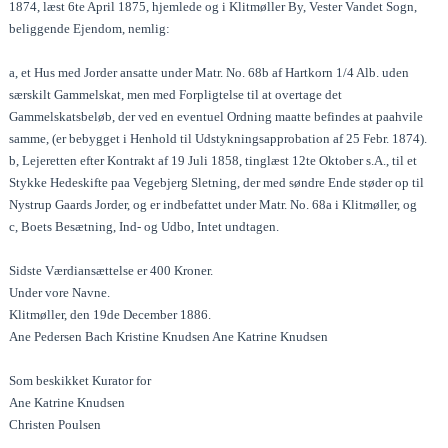
1874, læst 6te April 1875, hjemlede og i Klitmøller By, Vester Vandet Sogn,
beliggende Ejendom, nemlig:
a, et Hus med Jorder ansatte under Matr. No. 68b af Hartkorn 1/4 Alb. uden
særskilt Gammelskat, men med Forpligtelse til at overtage det
Gammelskatsbeløb, der ved en eventuel Ordning maatte befindes at paahvile
samme, (er bebygget i Henhold til Udstykningsapprobation af 25 Febr. 1874).
b, Lejeretten efter Kontrakt af 19 Juli 1858, tinglæst 12te Oktober s.A., til et
Stykke Hedeskifte paa Vegebjerg Sletning, der med søndre Ende støder op til
Nystrup Gaards Jorder, og er indbefattet under Matr. No. 68a i Klitmøller, og
c, Boets Besætning, Ind- og Udbo, Intet undtagen.
Sidste Værdiansættelse er 400 Kroner.
Under vore Navne.
Klitmøller, den 19de December 1886.
Ane Pedersen Bach Kristine Knudsen Ane Katrine Knudsen
Som beskikket Kurator for
Ane Katrine Knudsen
Christen Poulsen