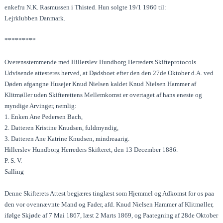
enkefru N.K. Rasmussen i Thisted. Hun solgte 19/1 1960 til:
Lejrklubben Danmark.
*********
Overensstemmende med Hillerslev Hundborg Herreders Skifteprotocols
Udvisende attesteres herved, at Dødsboet efter den den 27de Oktober d.A. ved
Døden afgangne Husejer Knud Nielsen kaldet Knud Nielsen Hammer af
Klitmøller uden Skifterettens Mellemkomst er overtaget af hans eneste og
myndige Arvinger, nemlig:
1. Enken Ane Pedersen Bach,
2. Datteren Kristine Knudsen, fuldmyndig,
3. Datteren Ane Katrine Knudsen, mindreaarig.
Hillerslev Hundborg Herreders Skifteret, den 13 December 1886.
P. S. V.
Salling
Denne Skifterets Attest begjæres tinglæst som Hjemmel og Adkomst for os paa
den vor ovennævnte Mand og Fader, afd. Knud Nielsen Hammer af Klitmøller,
ifølge Skjøde af 7 Mai 1867, læst 2 Marts 1869, og Paategning af 28de Oktober