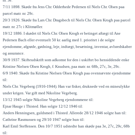
nr. 3e.
7/11 1898. Skøde fra Jens Chr. Odderhede Pedersen til Niels Chr. Olsen paa
parcel matr. nr. 29c.
20/3 1926. Skøde fra Lars Chr. Dragsbech til Niels Chr. Olsen Krogh paa parcel
matr. nr. 27c i Klitmøller.
19/12 1886. I skødet til Niels Chr. Olsen Krogh er betinget aftægt til Ane
Pedersen Bach eller eventuelt 50 kr. aarlig med 1. prioritet i de solgte
ejendomme, afgrøde, gødning, leje, indtægt, besætning, inventar, avlsredskaber
og assurance.
30/9 1937. Skifteudskrift som adkomst for den i uskiftet bo hensiddende enke
Kristine Nielsen Olsen Krogh, f. Knudsen, paa matr. nr. 68b, 27c, 3e, 29c.
6/9 1940. Skøde fra Kristine Nielsen Olsen Krogh paa ovennævnte ejendomme
til:
Niels Chr. Vegeberg (1916-1944). Han var fisker, druknede ved en mineulykke
under krigen. Var gift med Nikoline Vegeberg.
13/12 1945 solgte Nikoline Vegeberg ejendommene til:
Ejnar Hauge i Thisted. Han solgte 12/12 1946 til:
Anders Henningsen, guldsmed i Thisted. Allerede 28/12 1946 solgte han til:
Cathrine Rasmussen og 29/10 1947 solgte hun til:
Karl Emil Steffensen. Den 10/7 1951 udstedte han skøde paa 3e, 27c, 29c, 68b
til: