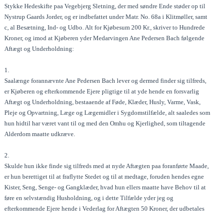
Stykke Hedeskifte paa Vegebjerg Sletning, der med søndre Ende støder op til
Nystrup Gaards Jorder, og er indbefattet under Matr. No. 68a i Klitmøller, samt
c, al Besætning, Ind- og Udbo. Alt for Kjøbesum 200 Kr., skriver to Hundrede
Kroner, og imod at Kjøberen yder Medarvingen Ane Pedersen Bach følgende
Aftægt og Underholdning:
1.
Saalænge forannævnte Ane Pedersen Bach lever og dermed finder sig tilfreds,
er Kjøberen og efterkommende Ejere pligtige til at yde hende en forsvarlig
Aftægt og Underholdning, bestaaende af Føde, Klæder, Husly, Varme, Vask,
Pleje og Opvartning, Læge og Lægemidler i Sygdomstilfælde, alt saaledes som
hun hidtil har været vant til og med den Omhu og Kjerlighed, som tiltagende
Alderdom maatte udkræve.
2.
Skulde hun ikke finde sig tilfreds med at nyde Aftægten paa foranførte Maade,
er hun berettiget til at fraflytte Stedet og til at medtage, foruden hendes egne
Kister, Seng, Senge- og Gangklæder, hvad hun ellers maatte have Behov til at
føre en selvstændig Husholdning, og i dette Tilfælde yder jeg og
efterkommende Ejere hende i Vederlag for Aftægten 50 Kroner, der udbetales