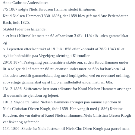
Anne Cathrine Andersdatter.
7/5 1867 solgte Niels Knudsen Hammer stedet til sønnen:
Knud Nielsen Hammer (1830-1886), der 1859 blev gift med Ane Pedersdatter
Bach, født 1825.
Skødet lyder paa følgende:
a. et hus i Klitmøller matr. nr. 68 af hartkorn 3 fdk. 11/4 alb. uden gammelskat
og
b. Lejeretten efter kontrakt af 19 Juli 1858 efter kontrakt af 28/9 1843 til et
stykke hedeskifte paa Vegebjerg sletning i Klitmøller.
28/10 1874. Paategning paa foranførte skøde om, at den Knud Hammer under
lit. a solgte del af matr. nr. 68 nu er ansat under matr. nr. 68b for hartkorn 1/4
alb. uden særskilt gammelskat, dog med forpligtelse, ved en eventuel ordning,
at overtage gammelskat og at lit. b er indbefattet under matr. nr. 68a.
13/12 1886. Skifteattest læst som adkomst for Knud Nielsen Hammers arvinger
til ovenanførte ejendom og lejeret.
19/12. Skøde fra Knud Nielsen Hammers arvinger paa samme ejendom til:
Niels Christian Olesen Krogh, født 1859. Han var gift med (1886) Kristine
Knudsen, der var datter af Knud Nielsen Hammer. Niels Christian Olesen Krogh
var fisker og søfarende.
11/1 1896. Skøde fra Niels Justesen til Niels Chr. Olsen Krogh paa parcel matr.