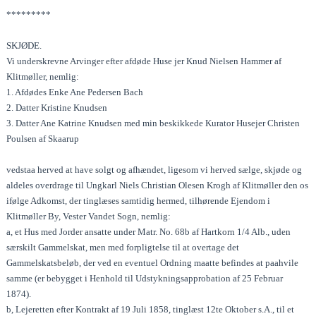
*********
SKJØDE.
Vi underskrevne Arvinger efter afdøde Huse jer Knud Nielsen Hammer af
Klitmøller, nemlig:
1. Afdødes Enke Ane Pedersen Bach
2. Datter Kristine Knudsen
3. Datter Ane Katrine Knudsen med min beskikkede Kurator Husejer Christen
Poulsen af Skaarup
vedstaa herved at have solgt og afhændet, ligesom vi herved sælge, skjøde og
aldeles overdrage til Ungkarl Niels Christian Olesen Krogh af Klitmøller den os
ifølge Adkomst, der tinglæses samtidig hermed, tilhørende Ejendom i
Klitmøller By, Vester Vandet Sogn, nemlig:
a, et Hus med Jorder ansatte under Matr. No. 68b af Hartkorn 1/4 Alb., uden
særskilt Gammelskat, men med forpligtelse til at overtage det
Gammelskatsbeløb, der ved en eventuel Ordning maatte befindes at paahvile
samme (er bebygget i Henhold til Udstykningsapprobation af 25 Februar
1874).
b, Lejeretten efter Kontrakt af 19 Juli 1858, tinglæst 12te Oktober s.A., til et