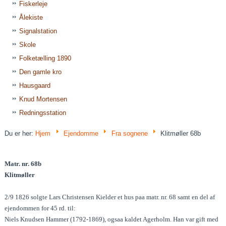
Fiskerleje
Ålekiste
Signalstation
Skole
Folketælling 1890
Den gamle kro
Hausgaard
Knud Mortensen
Redningsstation
Du er her:
Hjem
Ejendomme
Fra sognene
Klitmøller 68b
Matr. nr. 68b
Klitmøller
2/9 1826 solgte Lars Christensen Kielder et hus paa matr. nr. 68 samt en del af
ejendommen for 45 rd. til:
Niels Knudsen Hammer (1792-1869), ogsaa kaldet Agerholm. Han var gift med