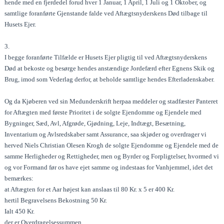
hende med en fjerdedel forud hver 1 Januar, 1 April, 1 Juli og 1 Oktober, og
samtlige foranførte Gjenstande falde ved Aftægtsnyderskens Død tilbage til
Husets Ejer.
3.
I begge foranførte Tilfælde er Husets Ejer pligtig til ved Aftægtsnyderskens
Død at bekoste og besørge hendes anstændige Jordefærd efter Egnens Skik og
Brug, imod som Vederlag derfor, at beholde samtlige hendes Efterladenskaber.
Og da Kjøberen ved sin Medunderskrift herpaa meddeler og stadfæster Panteret
for Aftægten med første Prioritet i de solgte Ejendomme og Ejendele med
Bygninger, Sæd, Avl, Afgrøde, Gjødning, Leje, Indtægt, Besætning,
Inventarium og Avlsredskaber samt Assurance, saa skjøder og overdrager vi
herved Niels Christian Olesen Krogh de solgte Ejendomme og Ejendele med de
samme Herligheder og Rettigheder, men og Byrder og Forpligtelser, hvormed vi
og vor Formand før os have ejet samme og indestaas for Vanhjemmel, idet det
bemærkes:
at Aftægten for et Aar højest kan anslaas til 80 Kr. x 5 er 400 Kr.
hertil Begravelsens Bekostning 50 Kr.
Ialt 450 Kr.
der er Overdragelsessummen.