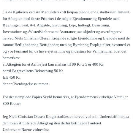
Og da Kjøberen ved sin Medunderskrift herpaa meddeler og stadfæster Panteret
for Aftægten med første Prioritet i de solgte Ejendomme og Ejendele med
Bygninger, Sæd, Avl, Afgrøde, Gjødning, Leje, Indtægt, Besætning,
Inventarium og Avlsredskaber samt Assurance, saa skjøder og overdrager vi
herved Niels Christian Olesen Krogh de solgte Ejendomme og Ejendele med de
samme Herligheder og Rettigheder, men og Byrder og Forpligtelser, hvormed vi
og vor Formand før os have ejet samme og indestaas for Vanhjemmel, idet det
bemærkes:
at Aftægten for et Aar højest kan anslaas til 80 Kr. x 5 er 400 Kr.
hertil Begravelsens Bekostning 50 Kr.
Ialt 450 Kr.
der er Overdragelsessummen.
For det stemplede Papirs Skyld bemærkes, at Ejendommens virkelige Værdi er
800 Kroner.
Jeg Niels Christian Olesen Krogh stadfæster herved ved min Underskrift herpaa
den foran stipulerede Aftægt og den derfor betingede Panteret.
Under vore Navne vidnesfast.