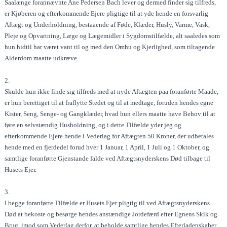
Saalænge forannævnte Ane Pedersen Bach lever og dermed finder sig tilfreds,
er Kjøberen og efterkommende Ejere pligtige til at yde hende en forsvarlig
Aftægt og Underholdning, bestaaende af Føde, Klæder, Husly, Varme, Vask,
Pleje og Opvartning, Læge og Lægemidler i Sygdomstilfælde, alt saaledes som
hun hidtil har været vant til og med den Omhu og Kjerlighed, som tiltagende
Alderdom maatte udkræve.
2.
Skulde hun ikke finde sig tilfreds med at nyde Aftægten paa foranførte Maade,
er hun berettiget til at fraflytte Stedet og til at medtage, foruden hendes egne
Kister, Seng, Senge- og Gangklæder, hvad hun ellers maatte have Behov til at
føre en selvstændig Husholdning, og i dette Tilfælde yder jeg og
efterkommende Ejere hende i Vederlag for Aftægten 50 Kroner, der udbetales
hende med en fjerdedel forud hver 1 Januar, 1 April, 1 Juli og 1 Oktober, og
samtlige foranførte Gjenstande falde ved Aftægtsnyderskens Død tilbage til
Husets Ejer.
3.
I begge foranførte Tilfælde er Husets Ejer pligtig til ved Aftægtsnyderskens
Død at bekoste og besørge hendes anstændige Jordefærd efter Egnens Skik og
Brug, imod som Vederlag derfor, at beholde samtlige hendes Efterladenskaber.