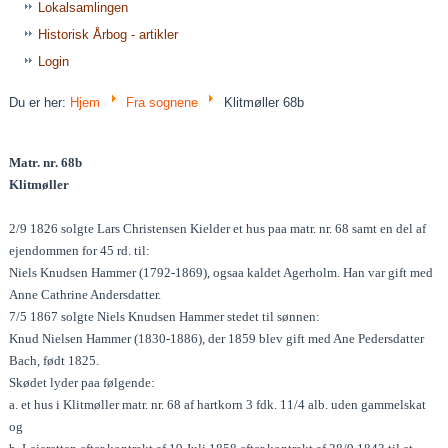
Lokalsamlingen
Historisk Årbog - artikler
Login
Du er her:
Hjem
Fra sognene
Klitmøller 68b
Matr. nr. 68b
Klitmøller
2/9 1826 solgte Lars Christensen Kielder et hus paa matr. nr. 68 samt en del af
ejendommen for 45 rd. til:
Niels Knudsen Hammer (1792-1869), ogsaa kaldet Agerholm. Han var gift med
Anne Cathrine Andersdatter.
7/5 1867 solgte Niels Knudsen Hammer stedet til sønnen:
Knud Nielsen Hammer (1830-1886), der 1859 blev gift med Ane Pedersdatter
Bach, født 1825.
Skødet lyder paa følgende:
a. et hus i Klitmøller matr. nr. 68 af hartkorn 3 fdk. 11/4 alb. uden gammelskat
og