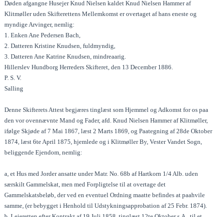
Døden afgangne Husejer Knud Nielsen kaldet Knud Nielsen Hammer af
Klitmøller uden Skifterettens Mellemkomst er overtaget af hans eneste og
myndige Arvinger, nemlig:
1. Enken Ane Pedersen Bach,
2. Datteren Kristine Knudsen, fuldmyndig,
3. Datteren Ane Katrine Knudsen, mindreaarig.
Hillerslev Hundborg Herreders Skifteret, den 13 December 1886.
P. S. V.
Salling
Denne Skifterets Attest begjæres tinglæst som Hjemmel og Adkomst for os paa
den vor ovennævnte Mand og Fader, afd. Knud Nielsen Hammer af Klitmøller,
ifølge Skjøde af 7 Mai 1867, læst 2 Marts 1869, og Paategning af 28de Oktober
1874, læst 6te April 1875, hjemlede og i Klitmøller By, Vester Vandet Sogn,
beliggende Ejendom, nemlig:
a, et Hus med Jorder ansatte under Matr. No. 68b af Hartkorn 1/4 Alb. uden
særskilt Gammelskat, men med Forpligtelse til at overtage det
Gammelskatsbeløb, der ved en eventuel Ordning maatte befindes at paahvile
samme, (er bebygget i Henhold til Udstykningsapprobation af 25 Febr. 1874).
b, Lejeretten efter Kontrakt af 19 Juli 1858, tinglæst 12te Oktober s.A., til et