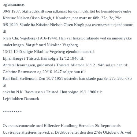
og assurance.
30/9 1937. Skifteudskrift som adkomst for den i uskiftet bo hensiddende enke
Kristine Nielsen Olsen Krogh, f. Knudsen, paa matr. nr. 68b, 27c, 3e, 29c.
6/9 1940. Skøde fra Kristine Nielsen Olsen Krogh paa ovennævnte ejendomme
til:
Niels Chr. Vegeberg (1916-1944). Han var fisker, druknede ved en mineulykke
under krigen. Var gift med Nikoline Vegeberg.
13/12 1945 solgte Nikoline Vegeberg ejendommene til:
Ejnar Hauge i Thisted. Han solgte 12/12 1946 til:
Anders Henningsen, guldsmed i Thisted. Allerede 28/12 1946 solgte han til:
Cathrine Rasmussen og 29/10 1947 solgte hun til:
Karl Emil Steffensen. Den 10/7 1951 udstedte han skøde paa 3e, 27c, 29c, 68b
til:
enkefru N.K. Rasmussen i Thisted. Hun solgte 19/1 1960 til:
Lejrklubben Danmark.
*********
Overensstemmende med Hillerslev Hundborg Herreders Skifteprotocols
Udvisende attesteres herved, at Dødsboet efter den den 27de Oktober d.A. ved