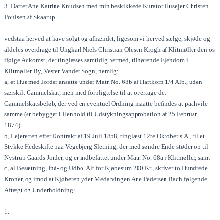
3. Datter Ane Katrine Knudsen med min beskikkede Kurator Husejer Christen
Poulsen af Skaarup
vedstaa herved at have solgt og afhændet, ligesom vi herved sælge, skjøde og
aldeles overdrage til Ungkarl Niels Christian Olesen Krogh af Klitmøller den os
ifølge Adkomst, der tinglæses samtidig hermed, tilhørende Ejendom i
Klitmøller By, Vester Vandet Sogn, nemlig:
a, et Hus med Jorder ansatte under Matr. No. 68b af Hartkorn 1/4 Alb., uden
særskilt Gammelskat, men med forpligtelse til at overtage det
Gammelskatsbeløb, der ved en eventuel Ordning maatte befindes at paahvile
samme (er bebygget i Henhold til Udstykningsapprobation af 25 Februar
1874).
b, Lejeretten efter Kontrakt af 19 Juli 1858, tinglæst 12te Oktober s.A., til et
Stykke Hedeskifte paa Vegebjerg Sletning, der med søndre Ende støder op til
Nystrup Gaards Jorder, og er indbefattet under Matr. No. 68a i Klitmøller, samt
c, al Besætning, Ind- og Udbo. Alt for Kjøbesum 200 Kr., skriver to Hundrede
Kroner, og imod at Kjøberen yder Medarvingen Ane Pedersen Bach følgende
Aftægt og Underholdning:
1.