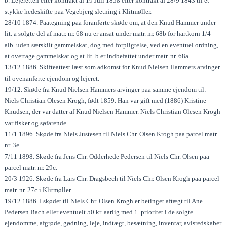
b. Lejeretten efter kontrakt af 19 Juli 1858 efter kontrakt af 28/9 1843 til et
stykke hedeskifte paa Vegebjerg sletning i Klitmøller.
28/10 1874. Paategning paa foranførte skøde om, at den Knud Hammer under
lit. a solgte del af matr. nr. 68 nu er ansat under matr. nr. 68b for hartkorn 1/4
alb. uden særskilt gammelskat, dog med forpligtelse, ved en eventuel ordning,
at overtage gammelskat og at lit. b er indbefattet under matr. nr. 68a.
13/12 1886. Skifteattest læst som adkomst for Knud Nielsen Hammers arvinger
til ovenanførte ejendom og lejeret.
19/12. Skøde fra Knud Nielsen Hammers arvinger paa samme ejendom til:
Niels Christian Olesen Krogh, født 1859. Han var gift med (1886) Kristine
Knudsen, der var datter af Knud Nielsen Hammer. Niels Christian Olesen Krogh
var fisker og søfarende.
11/1 1896. Skøde fra Niels Justesen til Niels Chr. Olsen Krogh paa parcel matr.
nr. 3e.
7/11 1898. Skøde fra Jens Chr. Odderhede Pedersen til Niels Chr. Olsen paa
parcel matr. nr. 29c.
20/3 1926. Skøde fra Lars Chr. Dragsbech til Niels Chr. Olsen Krogh paa parcel
matr. nr. 27c i Klitmøller.
19/12 1886. I skødet til Niels Chr. Olsen Krogh er betinget aftægt til Ane
Pedersen Bach eller eventuelt 50 kr. aarlig med 1. prioritet i de solgte
ejendomme, afgrøde, gødning, leje, indtægt, besætning, inventar, avlsredskaber