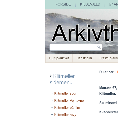
FORSIDE
KILDEVÆLD
§7 A
Hurup-arkivet
Hanstholm
Frøstrup-arki
Du er her:
H
Klitmøller
sidemenu
Matr.nr. 67,
Klitmøller sogn
Klitmøller.
Klitmøller Vejnavne
Sølimitsted
Klitmøller på film
Kvadderkær
Klitmøller revy