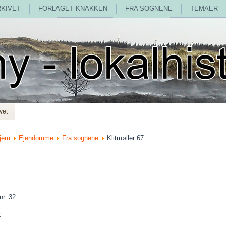
RKIVET
FORLAGET KNAKKEN
FRA SOGNENE
TEMAER
vet
jem
Ejendomme
Fra sognene
Klitmøller 67
nr. 32.
.