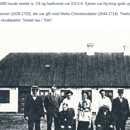
1688 havde stedet nr. C8 og hartkornet var 0-0-2-0. Ejeren var Nystrup gods 
dersen (1639-1720), der var gift med Mette Christensdatter (1644-1714). Ther
 skudeparter. Stedet
laa
i “Slet”.