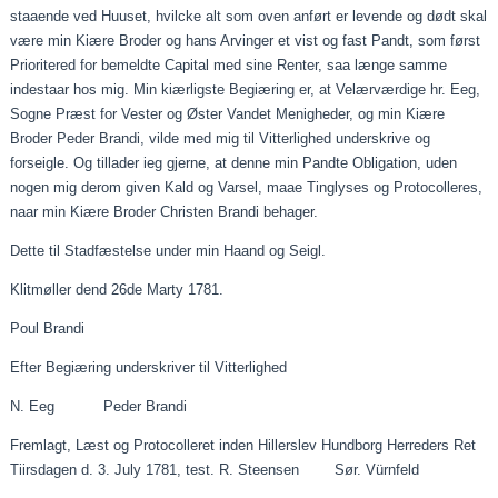
staaende
ved
Huuset
,
hvilcke
alt som oven anført er levende og dødt skal
være min
Kiære
Broder og hans Arvinger et vist og fast
Pandt
, som først
Prioritered
for bemeldte Capital med sine Renter,
saa
længe samme
indestaar
hos mig. Min
kiærligste
Begiæring
er, at Velærværdige hr. Eeg,
Sogne Præst for Vester og Øster Vandet Menigheder, og min
Kiære
Broder Peder Brandi, vilde med mig til Vitterlighed underskrive og
forseigle
. Og tillader
ieg
gjerne
, at denne min
Pandte
Obligation, uden
nogen mig derom given Kald og Varsel,
maae
Tinglyses og
Protocolleres
,
naar
min
Kiære
Broder Christen Brandi behager.
Dette til Stadfæstelse under min
Haand
og
Seigl
.
Klitmøller
dend
26de Marty 1781.
Poul Brandi
Efter
Begiæring
underskriver til Vitterlighed
N. Eeg Peder Brandi
Fremlagt, Læst og
Protocolleret
inden Hillerslev Hundborg Herreders Ret
Tiirsdagen
d. 3.
July
1781, test. R. Steensen
Sør
.
Vürnfeld