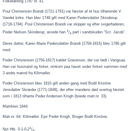
Folketælling 1787 nr. 41.
Poul Christensen Brandi (1721-1791) var fæster af et hus tilhørende V.
Vandet kirke. Han blev 1748 gift med Karen Pedersdatter Skinderup
(1718-1794). Poul Christensen Brandi var skipper og efter svigerfaderen,
1
Peder Nielsen Skinderup, arvede han
/
part i sandskuden ”Sct. Jacob”.
4
Deres datter, Karen Marie Pedersdatter Brandi (1759-1815) blev 1786 gift
med:
Peder Christensen (1756-1817) kaldet Graversen, der var født i
Vangsaa
.
Han var husmand og fisker, omkom
paa
havet under fiskeri sammen med
3 andre mænd fra Klitmøller.
Peder Christensen blev 1816 gift anden gang med Bodil Kirstine
Jensdatter
Skræder
(1771-1848), der efter mandens død overtog fæstet
som i 1813 tilhørte Peder Andersen Krogh (boede matr.nr. 33).
Matriklen 1844:
Matr.nr. 64, Klitmøller. Ejer Peder Krogh, Bruger Bodil Kirstine.
1
Nyt
Htk
. 0-1-0-2
/
.
4