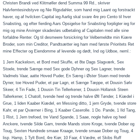
Christen Brandi ved Klitmøller
dend
Summa 99 Rd., skriver
Halvfemtesindstyve og
Nie
Rigsdahler
, som
hand
mig
Laant
og
forstrackt
haver, og af
hvilcken
Capital
ieg
Aarlig
skal svare 4re pro
Cento
til hver
Snabsting
, og efter
fierding
Aars Opsigelse for
Snabsting
forpligter
ieg
for
mig og mine Arvinger skadesløs udbetaling af
Capitalen
med alle sine
forfaldne Renter. Og til
desmeere
forsickring
for Velbemeldte min
Kiære
Broder, som min
Creditor
,
Pandtsætter
ieg
ham med første Prioritets Ret
mine
Effecter
og
Eiendomme
af levende og dødt, Ind og
Udboe
,
neml
.:
1 Jern
Kackelovn
, et Bord med Skuffe, et 8te Dags Slagværk, Sex
Stoele
, trende
Sænge
med Sex gode
Dyhner
og Sex Lagner, trende
Vadmels Vaar,
aatte
Hoved Puder, En
Sæng
i Øster Stuen med trende
Dyner,
toe
Hoved Puder, et par
Lagn
, et
Sænge
Tæppe, et
Dousin
Sølv
Skeer, 4 Tin Fade, 1
Dousin
Tin
Tellerkener
, 1
Dousin
Hollansk
Steen
Tallerkener, 1
Chatoll
, tvende
heel
og trende halve
Øll
Tønder, 1
Kiædel
i
Grue, 1 liden Kaaber
Kiædel
, en Messing ditto, 1 jern Gryde, tvende store
Kahr, et par
Qværner
i Bing, 1 Kaaber
Caserolle
. 1 Do. Pande, 1 Ild Tang,
1 Rist, 1 Jern
trefoed
, tre Vand Spande, 1
Saae
, nogle halve og
heel
Anckere
, tvende Silde Garn, trende Mands store Kroge, tvende
Dober
og
Toug
,
Sexten
Hundrede
smaae
Kraage
, tvende
smaae
Dober
og
Toug
, 4
lisp. Hamp, 1
Tylt
Bord, 4re
Kiør
, 10
Faar
, 4 Vædre, et Skibs Ruff