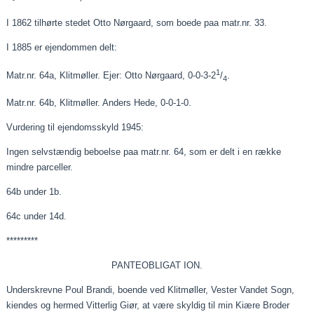
I 1862 tilhørte stedet Otto Nørgaard, som boede
paa
matr.nr. 33.
I 1885 er ejendommen delt:
1
Matr.nr. 64a, Klitmøller. Ejer: Otto Nørgaard, 0-0-3-2
/
.
4
Matr.nr. 64b, Klitmøller. Anders Hede, 0-0-1-0.
Vurdering til ejendomsskyld 1945:
Ingen selvstændig beboelse
paa
matr.nr. 64, som er delt i en række
mindre parceller.
64b under 1b.
64c under 14d.
*********
PANTEOBLIGAT ION.
Underskrevne Poul Brandi, boende ved Klitmøller, Vester Vandet Sogn,
kiendes
og hermed Vitterlig
Giør
, at være skyldig til min
Kiære
Broder