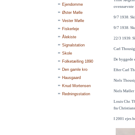
Ejendomme
ovennævnte M
Øster Mølle
9/7 1938. Ski
Vester Mølle
9/7 1938. Skø
Fiskerleje
Ålekiste
22/3 1939. Sk
Signalstation
Carl Thousig
Skole
De byggede en
Folketælling 1890
Den gamle kro
Efter Carl T
Hausgaard
Niels Thousi
Knud Mortensen
Niels Møller
Redningsstation
Louis Chr. T
fra Christian
I 2001 ejes h