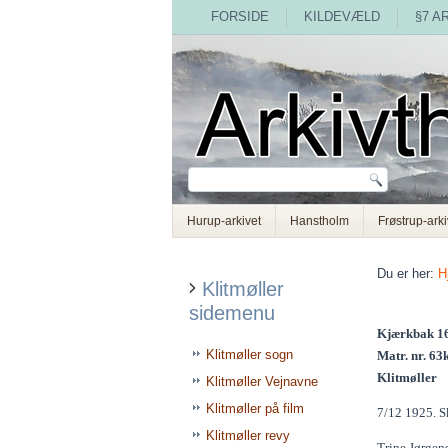
FORSIDE
KILDEVÆLD
§7 A
Hurup-arkivet
Hanstholm
Frøstrup-arki
Du er her:
H
Klitmøller
sidemenu
Kjærkbak 1
Klitmøller sogn
Matr. nr. 63
Klitmøller
Klitmøller Vejnavne
Klitmøller på film
7/12 1925. Sk
Klitmøller revy
Trine Jørgens