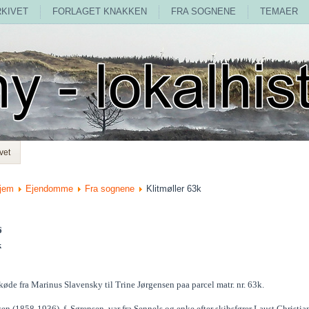
RKIVET
FORLAGET KNAKKEN
FRA SOGNENE
TEMAER
vet
jem
Ejendomme
Fra sognene
Klitmøller 63k
6
k
øde fra Marinus Slavensky til Trine Jørgensen paa parcel matr. nr. 63k.
en (1858-1936), f. Sørensen, var fra Sennels og enke efter skibsfører Laust Christia