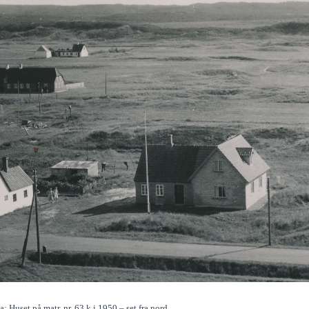
a: Huset på matr. nr. 63 k i 1950 – set fra nord.