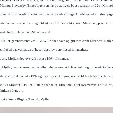
arinus Slavensky. Trine Jørgensen havde tidligere boet paa matr. nr. 62c i Klitmøl
fteudskrift som adkomst for de privatskiftende arvinger i dødsboet efter Trine Jørg
de fra ovenstaaende arvinger til sønnen Christian Jørgensen Slavensky paa matr. nr
øde fra Chr. Jørgensen Slavensky til:
 Møller, garantimester ved B. & W. i København og gift med Anni Elisabeth Møller
 fløj til paa vestsiden af huset, der blev benyttet til sommerhus.
housig Møllers død overgik huset i 1964 til sønnen:
g Møller, der var ansat ved vandbygningsvæsenet i Hanstholm og gift med Grethe Mø
 døde som enkemand i 1992 og huset blev af arvingen solgt til Niels Møllers fætter:
housig Møller (1919-1998) fra København. Huset blev atter sommerhus. Louis Chr.
skirken i Lyngby.
uset af Anne Birgitte Thousig Møller.