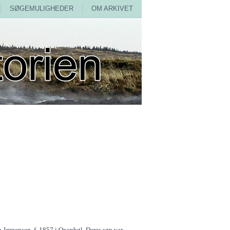
SØGEMULIGHEDER
OM ARKIVET
n Jørgensen, f. 1857 i Oxenbøl. Deres søn var