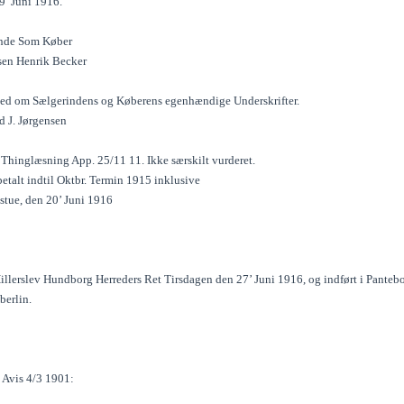
9’ Juni 1916.
nde Som Køber
sen Henrik Becker
ghed om Sælgerindens og Køberens egenhændige Underskrifter.
d J. Jørgensen
 Thinglæsning App. 25/11 11. Ikke særskilt vurderet.
betalt indtil Oktbr. Termin 1915 inklusive
stue, den 20’ Juni 1916
llerslev Hundborg Herreders Ret Tirsdagen den 27’ Juni 1916, og indført i Pantebog
berlin.
 Avis 4/3 1901: