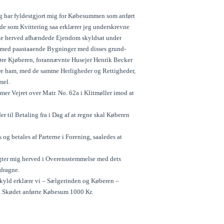
ng har fyldestgjort mig for Købesummen som anført
lde som Kvittering saa erklærer jeg underskrevne
ldte herved afhændede Ejendom skyldsat under
gemed paastaaende Bygninger med disses grund-
høre Kjøberen, forannævnte Husejer Henrik Becker
re ham, med de samme Herligheder og Rettigheder,
mel.
r Vejret over Matr. No. 62a i Klitmøller imod at
r til Betaling fra i Dag af at regne skal Køberen
 betales af Parterne i Forening, saaledes at
gter mig herved i Overensstemmelse med dets
rdragne.
sskyld erklære vi – Sælgerinden og Køberen –
i Skødet anførte Købesum 1000 Kr.