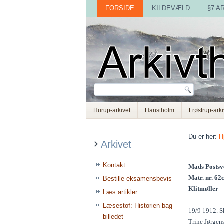
FORSIDE
KILDEVÆLD
§7 A
Hurup-arkivet
Hanstholm
Frøstrup-arki
Du er her:
H
Arkivet
Kontakt
Mads Postsv
Matr. nr. 62
Bestille eksamensbevis
Klitmøller
Læs artikler
Læsestof: Historien bag
19/9 1912. Sk
billedet
Trine Jørgens