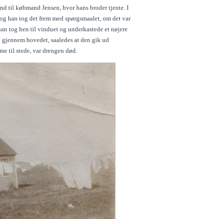
nd til købmand Jensen, hvor hans broder tjente. I
 og han tog det frem med spørgsmaalet, om det var
han tog hen til vinduet og underkastede et nøjere
en gjennem hovedet, saaledes at den gik ud
e til stede, var drengen død.