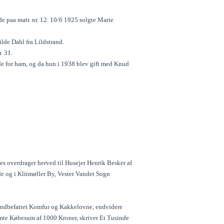
de paa matr. nr. 12. 10/6 1925 solgte Marie
de Dahl fra Lildstrand.
. 31.
e for ham, og da hun i 1938 blev gift med Knud
es overdrager herved til Husejer Henrik Besker af
e og i Klitmøller By, Vester Vandet Sogn
indbefattet Komfur og Kakkelovne, endvidere
emte Købesum af 1000 Kroner, skriver Et Tusinde