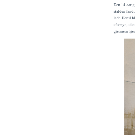
Den 14-aarige
stalden fand
ladt. Hertil 
eftersyn, ide
gjennem hjern