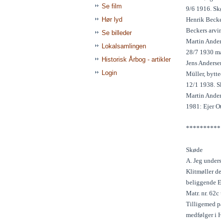
Se film
9/6 1916. Skø
Hør lyd
Henrik Becker
Beckers arvin
Se billeder
Martin Ander
Lokalsamlingen
28/7 1930 ma
Historisk Årbog - artikler
Jens Anderse
Login
Müller, bytte
12/1 1938. S
Martin Ander
1981: Ejer O
**********
Skøde
A. Jeg unders
Klitmøller d
beliggende E
Matr. nr. 62c
Tilligemed p
medfølger i 