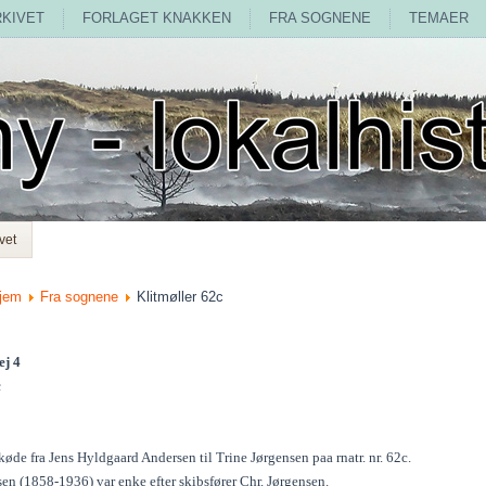
RKIVET
FORLAGET KNAKKEN
FRA SOGNENE
TEMAER
vet
jem
Fra sognene
Klitmøller 62c
ej 4
c
øde fra Jens Hyldgaard Andersen til Trine Jørgensen paa rnatr. nr. 62c.
en (1858-1936) var enke efter skibsfører Chr. Jørgensen.