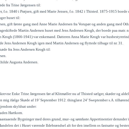
de fra Trine Jørgensen til:
, f.o. 1840 i Prøjsen, gift med Marie Jensen, f.o. 1842 i Thisted. 1875-1915 boede 
ger huset til:
sen, gift første gang med Anne Marie Andersen fra Vorupør og anden gang med Othil
geskiftede Martin Andersen huset med Jens Andersen Krogh, der boede paa matr. nr
n Krogh (1866-1941) var enkemand. Datteren Anna Marie Krogh var husbestyrerind
de Jens Andersen Krogh igen med Martin Andersen og flyttede tilbage til nr. 31.
køde fra Jens Andersen Krogh til:
sen.
thilde Augusta Andersen.
krevne Enke Trine Jørgensen før af Klitmøller nu af Thisted sælger, skøder og aldel
en mig ifølge Skøde af 19’ September 1912. thinglæst 24’ Sweptember s.A. tilhørend
jendom skyldsat under:
 uden Hartkorn.
aastaaende Bygninger med deres grund, mur- og sømfaste Appertinentier derunder 
Handelen det i Huset værende Ildebrændsel alt for den imellem os fastsatte og best