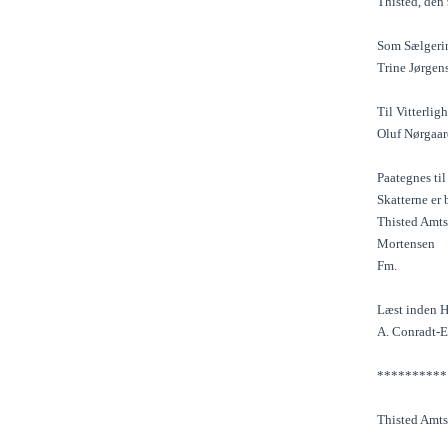
Thisted, den 
Som Sælgeri
Trine Jørgen
Til Vitterli
Oluf Nørgaar
Paategnes til
Skatterne er 
Thisted Amts
Mortensen
Fm.
Læst inden Hi
A. Conradt-E
**********
Thisted Amts