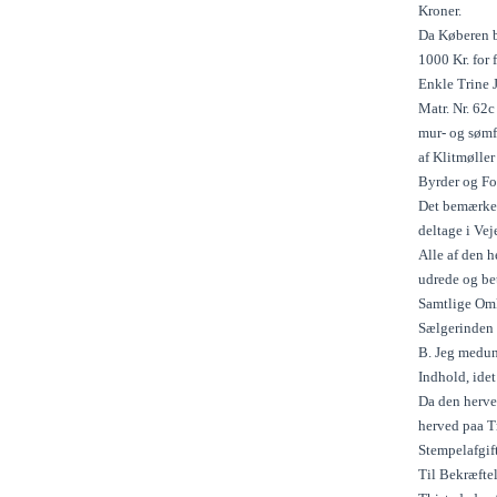
Kroner.
Da Køberen b
1000 Kr. for 
Enkle Trine 
Matr. Nr. 62
mur- og sømf
af Klitmølle
Byrder og For
Det bemærkes
deltage i Ve
Alle af den h
udrede og be
Samtlige Omk
Sælgerinden 
B. Jeg medun
Indhold, idet
Da den herve
herved paa T
Stempelafgift
Til Bekræfte