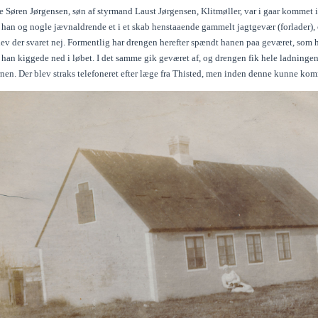
 Søren Jørgensen, søn af styrmand Laust Jørgensen, Klitmøller, var i gaar kommet i
t han og nogle jævnaldrende et i et skab henstaaende gammelt jagtgevær (forlader),
blev der svaret nej. Formentlig har drengen herefter spændt hanen paa geværet, som 
t han kiggede ned i løbet. I det samme gik geværet af, og drengen fik hele ladning
en. Der blev straks telefoneret efter læge fra Thisted, men inden denne kunne komm