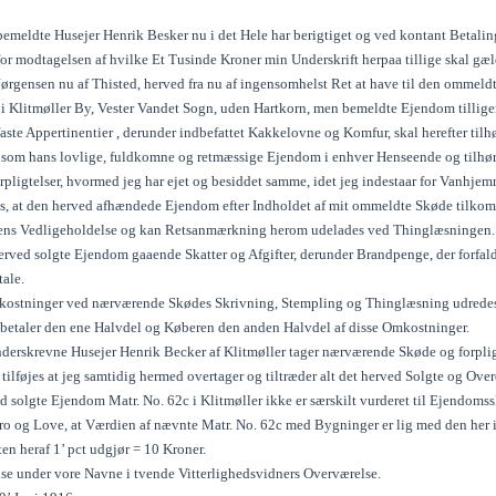
emeldte Husejer Henrik Besker nu i det Hele har berigtiget og ved kontant Betali
for modtagelsen af hvilke Et Tusinde Kroner min Underskrift herpaa tillige skal gæ
Jørgensen nu af Thisted, herved fra nu af ingensomhelst Ret at have til den omme
c i Klitmøller By, Vester Vandet Sogn, uden Hartkorn, men bemeldte Ejendom tilli
aste Appertinentier , derunder indbefattet Kakkelovne og Komfur, skal herefter til
r som hans lovlige, fuldkomne og retmæssige Ejendom i enhver Henseende og tilhø
pligtelser, hvormed jeg har ejet og besiddet samme, idet jeg indestaar for Vanhjem
, at den herved afhændede Ejendom efter Indholdet af mit ommeldte Skøde tilkomme
jens Vedligeholdelse og kan Retsanmærkning herom udelades ved Thinglæsningen.
erved solgte Ejendom gaaende Skatter og Afgifter, derunder Brandpenge, der forfalde
tale.
ostninger ved nærværende Skødes Skrivning, Stempling og Thinglæsning udredes og
betaler den ene Halvdel og Køberen den anden Halvdel af disse Omkostninger.
derskrevne Husejer Henrik Becker af Klitmøller tager nærværende Skøde og forpli
 tilføjes at jeg samtidig hermed overtager og tiltræder alt det herved Solgte og Ove
d solgte Ejendom Matr. No. 62c i Klitmøller ikke er særskilt vurderet til Ejendom
ro og Love, at Værdien af nævnte Matr. No. 62c med Bygninger er lig med den her 
en heraf 1’ pct udgjør = 10 Kroner.
lse under vore Navne i tvende Vitterlighedsvidners Overværelse.