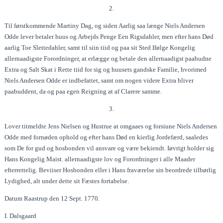
2.
Til førstkommende Martiny Dag, og siden Aarlig saa længe Niels Andersen
Odde lever betaler huus og Arbejds Penge Een Rigsdahler, men efter hans Død
aarlig Toe Slettedahler, samt til siin tiid og paa sit Sted Ifølge Kongelig
allernaadigste Forordninger, at erlægge og betale den allernaadigst paabudne
Extra og Salt Skat i Rette tiid for sig og huusets gandske Familie, hvorimed
Niels Andersen Odde er indbefattet, samt om nogen videre Extra bliver
paabuddent, da og paa egen Reigning at af Clarere samme.
3.
Lover titmeldte Jens Nielsen og Hustrue at omgaaes og forsiune Niels Andersen
Odde med fornøden ophold og efter hans Død en kierlig Jordefærd, saaledes
som De for gud og hosbonden vil ansvare og være bekiendt. Iøvrigt holder sig
Hans Kongelig Maist. allernaadigste lov og Forordninger i alle Maader
efterrettelig. Beviiser Hosbonden eller i Hans fraværelse sin beordrede tilbørlig
Lydighed, alt under dette sit Fæstes fortabelse.
Datum Raastrup den 12 Sept. 1770.
I. Dalsgaard