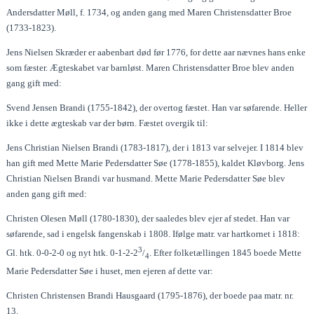
Andersdatter Møll, f. 1734, og anden gang med Maren Christensdatter Broe
(1733-1823).
Jens Nielsen Skræder er aabenbart død før 1776, for dette aar nævnes hans enke
som fæster. Ægteskabet var barnløst. Maren Christensdatter Broe blev anden
gang gift med:
Svend Jensen Brandi (1755-1842), der overtog fæstet. Han var søfarende. Heller
ikke i dette ægteskab var der børn. Fæstet overgik til:
Jens Christian Nielsen Brandi (1783-1817), der i 1813 var selvejer. I 1814 blev
han gift med Mette Marie Pedersdatter Søe (1778-1855), kaldet Kløvborg. Jens
Christian Nielsen Brandi var husmand. Mette Marie Pedersdatter Søe blev
anden gang gift med:
Christen Olesen Møll (1780-1830), der saaledes blev ejer af stedet. Han var
søfarende, sad i engelsk fangenskab i 1808. Ifølge matr. var hartkornet i 1818:
3
Gl. htk. 0-0-2-0 og nyt htk. 0-1-2-2
/
. Efter folketællingen 1845 boede Mette
4
Marie Pedersdatter Søe i huset, men ejeren af dette var:
Christen Christensen Brandi Hausgaard (1795-1876), der boede paa matr. nr.
13.