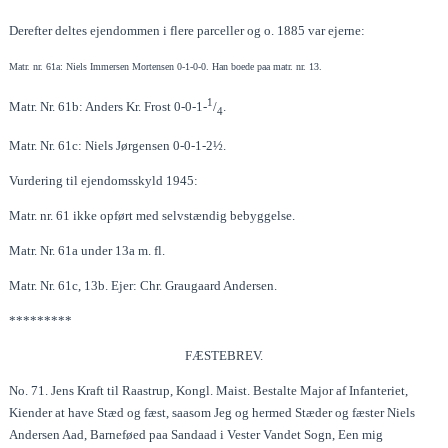
Derefter deltes ejendommen i flere parceller og o. 1885 var ejerne:
Matr. nr. 61a: Niels Immersen Mortensen 0-1-0-0.
Han boede paa matr. nr. 13.
1
Matr. Nr. 61b: Anders Kr. Frost 0-0-1-
/
.
4
Matr. Nr. 61c: Niels Jørgensen 0-0-1-2½.
Vurdering til ejendomsskyld 1945:
Matr. nr. 61 ikke opført med selvstændig bebyggelse.
Matr. Nr. 61a under 13a m. fl.
Matr. Nr. 61c, 13b. Ejer: Chr. Graugaard Andersen.
*********
FÆSTEBREV.
No. 71. Jens Kraft til Raastrup, Kongl. Maist. Bestalte Major af Infanteriet,
Kiender at have Stæd og fæst, saasom Jeg og hermed Stæder og fæster Niels
Andersen Aad, Barneføed paa Sandaad i Vester Vandet Sogn, Een mig