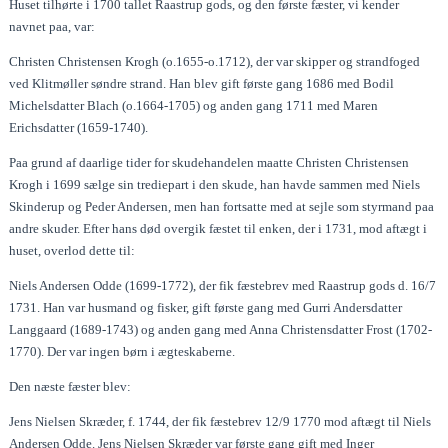
Huset tilhørte i 1700 tallet Raastrup gods, og den første fæster, vi kender
navnet paa, var:
Christen Christensen Krogh (o.1655-o.1712), der var skipper og strandfoged
ved Klitmøller søndre strand. Han blev gift første gang 1686 med Bodil
Michelsdatter Blach (o.1664-1705) og anden gang 1711 med Maren
Erichsdatter (1659-1740).
Paa grund af daarlige tider for skudehandelen maatte Christen Christensen
Krogh i 1699 sælge sin trediepart i den skude, han havde sammen med Niels
Skinderup og Peder Andersen, men han fortsatte med at sejle som styrmand paa
andre skuder. Efter hans død overgik fæstet til enken, der i 1731, mod aftægt i
huset, overlod dette til:
Niels Andersen Odde (1699-1772), der fik fæstebrev med Raastrup gods d. 16/7
1731. Han var husmand og fisker, gift første gang med Gurri Andersdatter
Langgaard (1689-1743) og anden gang med Anna Christensdatter Frost (1702-
1770). Der var ingen børn i ægteskaberne.
Den næste fæster blev:
Jens Nielsen Skræder, f. 1744, der fik fæstebrev 12/9 1770 mod aftægt til Niels
Andersen Odde. Jens Nielsen Skræder var første gang gift med Inger