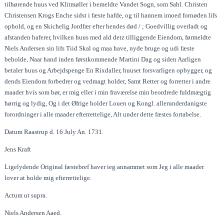
tilhørende huus ved Klitmøller i bemeldte Vandet Sogn, som Sahl. Christen
Christensen Krogs Enche sidst i fæste hafde, og til hannem imoed fornøden lifs
ophold, og en Skichelig Jordfær efter hendes død / ; Goedvillig overladt og
afstanden haferer, hvilken huus med ald detz tilliggende Eiendom, førmeldte
Niels Andersen sin lifs Tiid Skal og maa have, nyde bruge og udi fæste
beholde, Naar hand inden førstkommende Martini Dag og siden Aarligen
betaler huus og Arbejdspenge En Rixdaller, huuset forsvarligen opbygger, og
dends Eiendom forbedrer og vedmagt holder, Samt Retter og forretter i andre
maader hvis som bør, er mig eller i min fraværelse min beordrede fuldmægtig
hørrig og lydig, Og i det Øfrige holder Louen og Kongl. allerunderdanigste
forordninger i alle maader efterrettelige, Alt under dette fæstes fortabelse.
Datum Raastrup d. 16 July An. 1731.
Jens Kraft
Ligelydende Original fæstebref haver ieg annammet som Jeg i alle maader
lover at holde mig efterrettelige.
Actum ut supra.
Niels Andersen Aaed.