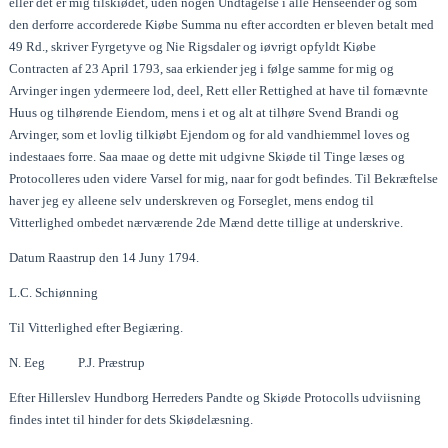
eller det er mig tilskiødet, uden nogen Undtagelse i alle Henseender og som
den derforre accorderede Kiøbe Summa nu efter accordten er bleven betalt med
49 Rd., skriver Fyrgetyve og Nie Rigsdaler og iøvrigt opfyldt Kiøbe
Contracten af 23 April 1793, saa erkiender jeg i følge samme for mig og
Arvinger ingen ydermeere lod, deel, Rett eller Rettighed at have til fornævnte
Huus og tilhørende Eiendom, mens i et og alt at tilhøre Svend Brandi og
Arvinger, som et lovlig tilkiøbt Ejendom og for ald vandhiemmel loves og
indestaaes forre. Saa maae og dette mit udgivne Skiøde til Tinge læses og
Protocolleres uden videre Varsel for mig, naar for godt befindes. Til Bekræftelse
haver jeg ey alleene selv underskreven og Forseglet, mens endog til
Vitterlighed ombedet nærværende 2de Mænd dette tillige at underskrive.
Datum Raastrup den 14 Juny 1794.
L.C. Schiønning
Til Vitterlighed efter Begiæring.
N. Eeg P.J. Præstrup
Efter Hillerslev Hundborg Herreders Pandte og Skiøde Protocolls udviisning
findes intet til hinder for dets Skiødelæsning.