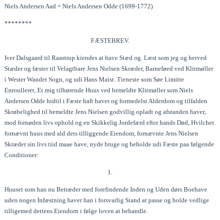
Niels Andersen Aad = Niels Andersen Odde (1699-1772)
********
FÆSTEBREV.
Iver Dalsgaard til Raastrup kiendes at have Stæd og. Læst som jeg og herved
Stæder og fæster til Velagtbare Jens Nielsen Skræder, Barneføed ved Klitmøller
i Wester Wandet Sogn, og udi Hans Maist. Tieneste som Søe Limitte
Enroulleret, Et mig tilhørende Huus ved bemeldte Klitmøller som Niels
Andersen Odde hidtil i Fæste haft haver og formedelst Alderdom og tilfalden
Skrøbelighed til bemeldte Jens Nielsen godvillig opladt og afstanden haver,
mod fornøden livs ophold og en Skikkelig Jordefærd efter hands Død, Hvilchet
fornævnt huus med ald dets tilliggende Eiendom, fornævnte Jens Nielsen
Skræder sin livs tiid maae have, nyde bruge og beholde udi Fæste paa følgende
Conditioner:
1.
Huuset som han nu Betræder med forefindende Inden og Uden dørs Boehave
uden nogen Infæstning haver han i forsvarlig Stand at passe og holde vedlige
tilligemed dettens Eiendorn i følge loven at behandle.