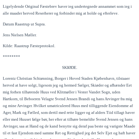
Ligelydende Original Fæstebrev haver ieg undertegnede annammet som ieg i
alle maader herved Reserherer og forbinder mig at holde og efterleve.
Datum Raastrup ut Supra.
Jens Nielsen Møller.
Kilde: Raastrup Fæsteprotokol.
********
SKIØDE.
Lorentz Christian Schiønning, Borger i Hoved Staden Kjøbenhavn, tilstaaer
herved at have solgt, ligesom jeg og hermed Sælger, Skiøder og afhænder Eet
mig forhen tilhørende Huus ved Klitmøller i Vester Vandet Sogn, uden
Hartkorn, til Beboeren Velagte Svend Jensen Brandi og hans Arvinger fra mig
og mine Arvinger. Hvilket umatriculered Huus med tilliggende Eiendomme af
Ager, Mark og Fælled, som dertil med rette ligger og af alders Tiid tillagt haver
eller med Huuset følge bør, her efter at tilhøre bemeldte Svend Jensen og hans
Arvinger, saa at Hand og de kand benytte sig deraf paa beste og varigste Maade
til et fast Ejendom med samme Ret og Rettighed jeg det Selv Ejet og haft haver