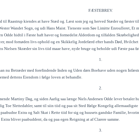
FÆSTEBREV.
d til Raastrup kiendes at have Stæd og. Læst som jeg og herved Stæder og fæster ti
 Wester Wandet Sogn, og udi Hans Maist. Tieneste som Søe Limitte Enroulleret, Et 
en Odde hidtil i Fæste haft haver og formedelst Alderdom og tilfalden Skrøbelighed
ver, mod fornøden livs ophold og en Skikkelig Jordefærd efter hands Død, Hvilche
ns Nielsen Skræder sin livs tiid maae have, nyde bruge og beholde udi Fæste paa f
1.
an nu Betræder med forefindende Inden og Uden dørs Boehave uden nogen Infæstnin
gemed dettens Eiendorn i følge loven at behandle.
2.
mende Martiny Dag, og siden Aarlig saa længe Niels Andersen Odde lever betaler h
ig Toe Slettedahler, samt til siin tiid og paa sit Sted Ifølge Kongelig allernaadigst
 paabudne Extra og Salt Skat i Rette tiid for sig og huusets gandske Familie, hvor
 Extra bliver paabuddent, da og paa egen Reigning at af Clarere samme.
3.