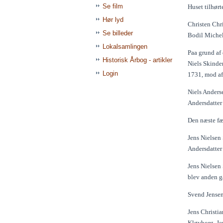
Se film
Huset tilhørt
Hør lyd
Christen Chr
Se billeder
Bodil Michel
Lokalsamlingen
Paa grund af
Historisk Årbog - artikler
Niels Skinder
Login
1731, mod aft
Niels Anders
Andersdatter
Den næste fæ
Jens Nielsen 
Andersdatter
Jens Nielsen
blev anden g
Svend Jensen 
Jens Christia
Kløvborg. Je