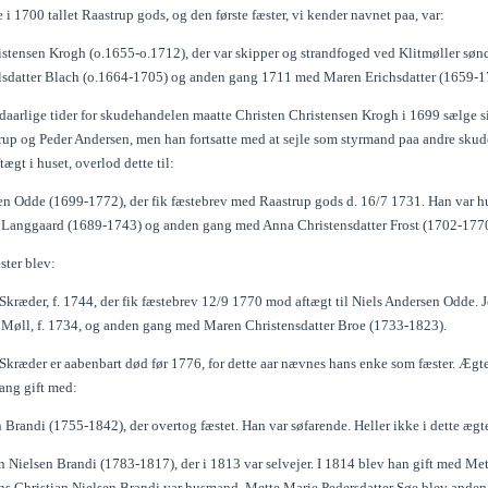
e i 1700 tallet Raastrup gods, og den første fæster, vi kender navnet paa, var:
istensen Krogh (o.1655-o.1712), der var skipper og strandfoged ved Klitmøller sønd
sdatter Blach (o.1664-1705) og anden gang 1711 med Maren Erichsdatter (1659-1
 daarlige tider for skudehandelen maatte Christen Christensen Krogh i 1699 sælge 
up og Peder Andersen, men han fortsatte med at sejle som styrmand paa andre skuder.
ægt i huset, overlod dette til:
en Odde (1699-1772), der fik fæstebrev med Raastrup gods d. 16/7 1731. Han var hu
 Langgaard (1689-1743) og anden gang med Anna Christensdatter Frost (1702-1770)
ster blev:
Skræder, f. 1744, der fik fæstebrev 12/9 1770 mod aftægt til Niels Andersen Odde. J
 Møll, f. 1734, og anden gang med Maren Christensdatter Broe (1733-1823).
 Skræder er aabenbart død før 1776, for dette aar nævnes hans enke som fæster. Ægt
ang gift med:
Brandi (1755-1842), der overtog fæstet. Han var søfarende. Heller ikke i dette ægte
n Nielsen Brandi (1783-1817), der i 1813 var selvejer. I 1814 blev han gift med Me
ns Christian Nielsen Brandi var husmand. Mette Marie Pedersdatter Søe blev anden