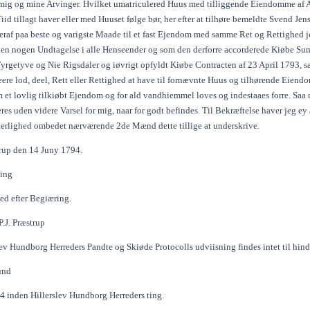
 mig og mine Arvinger. Hvilket umatriculered Huus med tilliggende Eiendomme af Ag
Tiid tillagt haver eller med Huuset følge bør, her efter at tilhøre bemeldte Svend J
eraf paa beste og varigste Maade til et fast Ejendom med samme Ret og Rettighed jeg
uden nogen Undtagelse i alle Henseender og som den derforre accorderede Kiøbe Sum
Fyrgetyve og Nie Rigsdaler og iøvrigt opfyldt Kiøbe Contracten af 23 April 1793, s
re lod, deel, Rett eller Rettighed at have til fornævnte Huus og tilhørende Eiendom
m et lovlig tilkiøbt Ejendom og for ald vandhiemmel loves og indestaaes forre. Saa
res uden videre Varsel for mig, naar for godt befindes. Til Bekræftelse haver jeg e
tterlighed ombedet nærværende 2de Mænd dette tillige at underskrive.
rup den 14 Juny 1794.
ning
hed efter Begiæring.
. Præstrup
lev Hundborg Herreders Pandte og Skiøde Protocolls udviisning findes intet til hind
und
4 inden Hillerslev Hundborg Herreders ting.