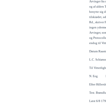
Arvinger fra
og af alders 
benytte sig d
tilskiødet, 
Rd., skriver 
ingen ydermee
Arvinger, so
og Protocolle
endog til Vi
Datum Raast
L.C. Schiøn
Til Vitterlig
N. Eeg P.J
Efter Hillers
Test. Brøndl
Læst 6/8 179