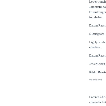
Lover titmel
Jordefærd, s
Forordninger 
fortabelse.
Datum Raastr
I. Dalsgaard
Ligelydende 
efterleve.
Datum Raastr
Jens Nielsen 
Kilde: Raast
********
Lorentz Chri
afhænder Eet