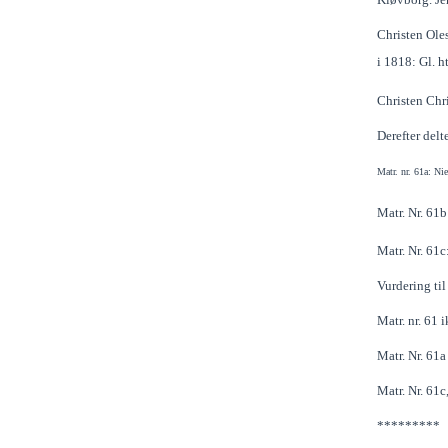
Christen Oles
i 1818: Gl. h
Christen Chr
Derefter delt
Matr. nr. 61a: N
Matr. Nr. 61b
Matr. Nr. 61c
Vurdering ti
Matr. nr. 61
Matr. Nr. 61a
Matr. Nr. 61c
*********