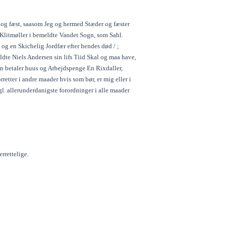
æd og fæst, saasom Jeg og hermed Stæder og fæster
Klitmøller i bemeldte Vandet Sogn, som Sahl.
og en Skichelig Jordfær efter hendes død / ;
dte Niels Andersen sin lifs Tiid Skal og maa have,
n betaler huus og Arbejdspenge En Rixdaller,
etter i andre maader hvis som bør, er mig eller i
. allerunderdanigste forordninger i alle maader
rrettelige.