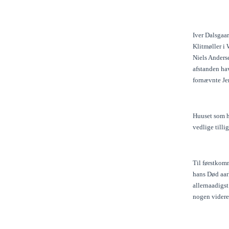
Iver Dalsgaar
Klitmøller i
Niels Anders
afstanden ha
fornævnte Je
Huuset som h
vedlige tilli
Til førstkom
hans Død aarl
allernaadigst
nogen videre