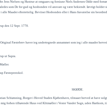
dte Jens Nielsen og Hustrue at omgaaes og forsiune Niels Andersen Odde med fornø
aaledes som De for gud og hosbonden vil ansvare og være bekiendt. Iøvrigt holder s
i alle Maader efterrettelig. Beviiser Hosbonden eller i Hans fraværelse sin beordrede
up den 12 Sept. 1770.
Original Fæstebrev haver ieg undertegnede annammet som ieg i alle maader herved 
up ut Supra.
Møller.
rup Fæsteprotokol.
SKIØDE.
stian Schiønning, Borger i Hoved Staden Kjøbenhavn, tilstaaer herved at have solg
 mig forhen tilhørende Huus ved Klitmøller i Vester Vandet Sogn, uden Hartkorn, 