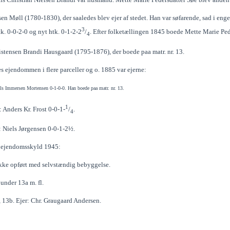
en Møll (1780-1830), der saaledes blev ejer af stedet. Han var søfarende, sad i enge
3
tk. 0-0-2-0 og nyt htk. 0-1-2-2
/
. Efter folketællingen 1845 boede Mette Marie Pede
4
istensen Brandi Hausgaard (1795-1876), der boede paa matr. nr. 13.
es ejendommen i flere parceller og o. 1885 var ejerne:
iels Immersen Mortensen 0-1-0-0.
Han boede paa matr. nr. 13.
1
: Anders Kr. Frost 0-0-1-
/
.
4
: Niels Jørgensen 0-0-1-2½.
l ejendomsskyld 1945:
 ikke opført med selvstændig bebyggelse.
 under 13a m. fl.
, 13b. Ejer: Chr. Graugaard Andersen.