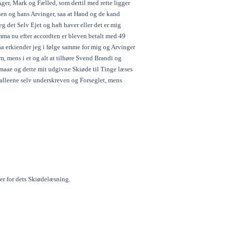
er, Mark og Fælled, som dertil med rette ligger
ensen og hans Arvinger, saa at Hand og de kand
 det Selv Ejet og haft haver eller det er mig
ma nu efter accordten er bleven betalt med 49
aa erkiender jeg i følge samme for mig og Arvinger
, mens i et og alt at tilhøre Svend Brandi og
 maae og dette mit udgivne Skiøde til Tinge læses
y alleene selv underskreven og Forseglet, mens
er for dets Skiødelæsning.