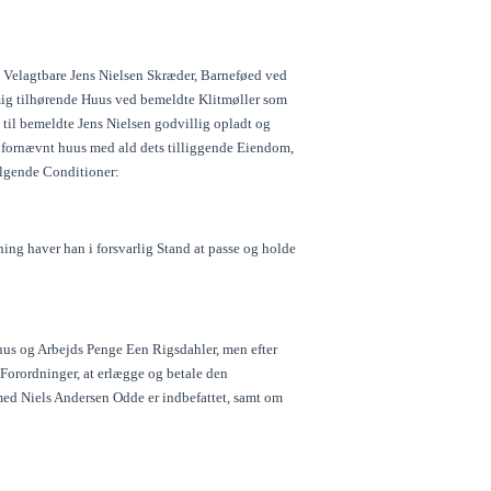
l Velagtbare Jens Nielsen Skræder, Barneføed ved
mig tilhørende Huus ved bemeldte Klitmøller som
 til bemeldte Jens Nielsen godvillig opladt og
t fornævnt huus med ald dets tilliggende Eiendom,
ølgende Conditioner:
g haver han i forsvarlig Stand at passe og holde
uus og Arbejds Penge Een Rigsdahler, men efter
e Forordninger, at erlægge og betale den
imed Niels Andersen Odde er indbefattet, samt om