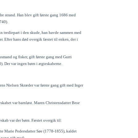
re strand. Han blev gift første gang 1686 med
740).
sin trediepart i den skude, han havde sammen med
 Efter hans død overgik fæstet til enken, der i
smand og fisker, gift første gang med Gurri
. Der var ingen børn i ægteskaberne.
ens Nielsen Skræder var første gang gift med Inger
eskabet var barnløst. Maren Christensdatter Broe
skab var der børn. Fæstet overgik til:
tte Marie Pedersdatter Søe (1778-1855), kaldet
 gang gift med: