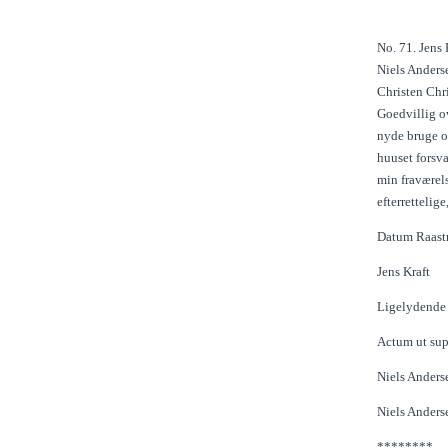
No. 71. Jens 
Niels Anders
Christen Chri
Goedvillig ov
nyde bruge o
huuset forsva
min fraværel
efterrettelige
Datum Raastr
Jens Kraft
Ligelydende O
Actum ut sup
Niels Anders
Niels Anders
********