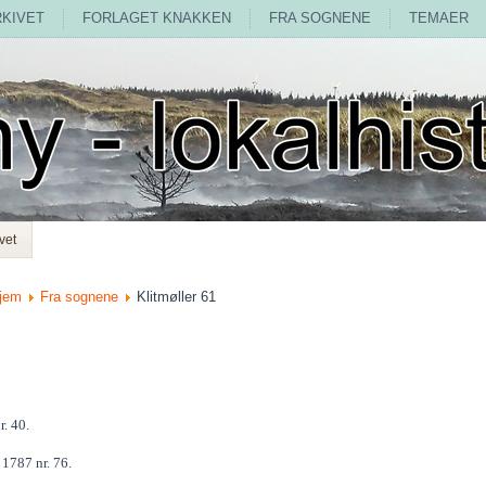
RKIVET
FORLAGET KNAKKEN
FRA SOGNENE
TEMAER
vet
jem
Fra sognene
Klitmøller 61
r. 40.
 1787 nr. 76.