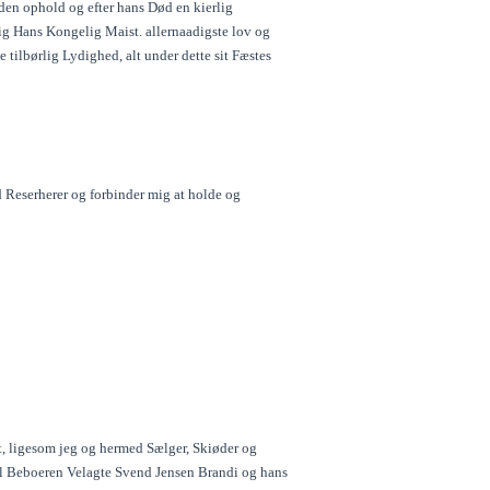
den ophold og efter hans Død en kierlig
ig Hans Kongelig Maist. allernaadigste lov og
 tilbørlig Lydighed, alt under dette sit Fæstes
Reserherer og forbinder mig at holde og
t, ligesom jeg og hermed Sælger, Skiøder og
til Beboeren Velagte Svend Jensen Brandi og hans