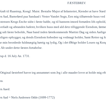
FÆSTEBREV.
Kraft til Raastrup, Kongl. Maist. Bestalte Major af Infanteriet, Kiender at have St
en Aad, Barneføed paa Sandaad i Vester Vandet Sogn, Een mig tilhørende huus ved 
stensen Krogs Enche sidst i fæste hafde, og til hannem imoed fornøden lifs ophold, 
erladt og afstanden haferer, hvilken huus med ald detz tilliggende Eiendom, førmel
g udi fæste beholde, Naar hand inden førstkommende Martini Dag og siden Aarlige
rligen opbygger, og dends Eiendom forbedrer og vedmagt holder, Samt Retter og forr
se min beordrede fuldmægtig hørrig og lydig, Og i det Øfrige holder Louen og Kongl
, Alt under dette fæstes fortabelse.
up d. 16 July An. 1731.
riginal fæstebref haver ieg annammet som Jeg i alle maader lover at holde mig efte
ra.
en Aaed.
en Aad = Niels Andersen Odde (1699-1772)