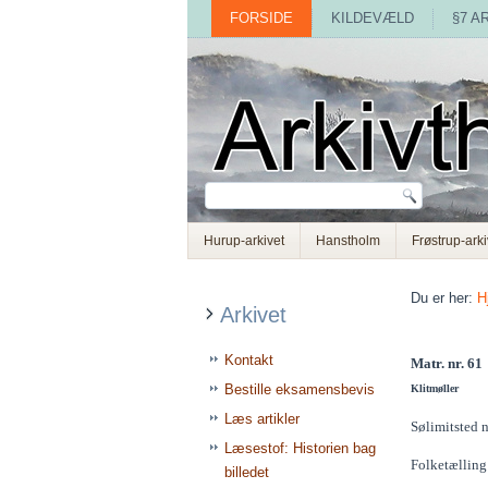
FORSIDE
KILDEVÆLD
§7 A
Hurup-arkivet
Hanstholm
Frøstrup-arki
Du er her:
H
Arkivet
Kontakt
Matr. nr. 61
Bestille eksamensbevis
Klitmøller
Læs artikler
Sølimitsted n
Læsestof: Historien bag
Folketælling
billedet