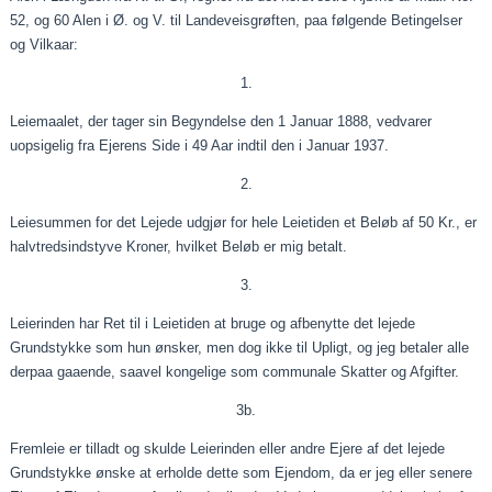
52, og 60 Alen i Ø. og V. til
Landeveisgrøften
,
paa
følgende Betingelser
og
Vilkaar
:
1.
Leiemaalet
, der tager sin Begyndelse den 1
Januar
1888, vedvarer
uopsigelig fra Ejerens Side i 49
Aar
indtil den i Januar 1937.
2.
Leiesummen
for det Lejede
udgjør
for hele
Leietiden
et Beløb af 50 Kr., er
halvtredsindstyve Kroner, hvilket Beløb er mig betalt.
3.
Leierinden
har Ret til i
Leietiden
at bruge og afbenytte det lejede
Grundstykke som hun ønsker, men dog ikke til Upligt, og jeg betaler alle
derpaa
gaaende
,
saavel
kongelige som
communale
Skatter og Afgifter.
3b.
Fremleie
er tilladt og skulde
Leierinden
eller andre Ejere af det lejede
Grundstykke ønske at erholde dette som Ejendom, da er jeg eller senere