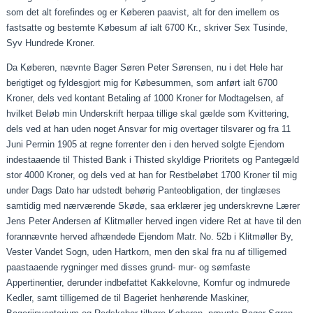
som det alt forefindes og er Køberen
paavist
, alt for den imellem os
fastsatte og bestemte Købesum af
ialt
6700 Kr., skriver Sex Tusinde,
Syv Hundrede Kroner.
Da Køberen, nævnte Bager Søren Peter Sørensen, nu i det Hele har
berigtiget og
fyldesgjort
mig for Købesummen, som anført
ialt
6700
Kroner, dels ved kontant Betaling af 1000 Kroner for Modtagelsen, af
hvilket Beløb min Underskrift
herpaa
tillige skal gælde som Kvittering,
dels ved at han uden noget Ansvar for mig overtager
tilsvarer
og fra 11
Juni Permin 1905 at regne forrenter den i den herved solgte Ejendom
indestaaende
til Thisted Bank i Thisted skyldige Prioritets og Pantegæld
stor 4000 Kroner, og dels ved at han for Restbeløbet 1700 Kroner til mig
under Dags Dato har udstedt behørig Panteobligation, der tinglæses
samtidig med nærværende Skøde,
saa
erklærer jeg underskrevne Lærer
Jens Peter Andersen af Klitmøller herved ingen videre Ret at have til den
forannævnte herved afhændede Ejendom Matr. No. 52b i Klitmøller By,
Vester Vandet Sogn, uden Hartkorn, men den skal fra nu af tilligemed
paastaaende
rygninger med disses grund- mur- og sømfaste
Appertinentier
, derunder indbefattet Kakkelovne, Komfur og indmurede
Kedler, samt tilligemed de til Bageriet henhørende Maskiner,