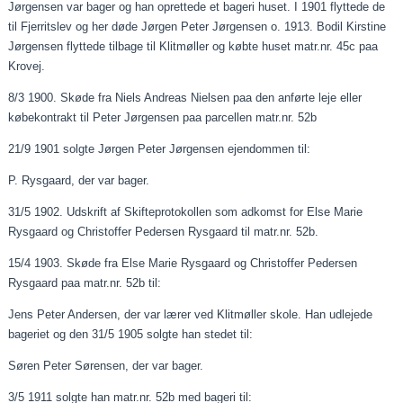
Jørgensen var bager og han oprettede et bageri huset. I 1901 flyttede de
til Fjerritslev og her døde Jørgen Peter Jørgensen o. 1913. Bodil Kirstine
Jørgensen flyttede tilbage til Klitmøller og købte huset matr.nr. 45c
paa
Krovej
.
8/3 1900. Skøde fra Niels Andreas Nielsen
paa
den anførte leje eller
købekontrakt til Peter Jørgensen
paa
parcellen matr.nr. 52b
21/9 1901 solgte Jørgen Peter Jørgensen ejendommen til:
P. Rysgaard, der var bager.
31/5 1902. Udskrift af Skifteprotokollen som adkomst for Else Marie
Rysgaard og Christoffer Pedersen Rysgaard til matr.nr. 52b.
15/4 1903. Skøde fra Else Marie Rysgaard og Christoffer Pedersen
Rysgaard
paa
matr.nr. 52b til:
Jens Peter Andersen, der var lærer ved Klitmøller skole. Han udlejede
bageriet og den 31/5 1905 solgte han stedet til:
Søren Peter Sørensen, der var bager.
3/5 1911 solgte han matr.nr. 52b med bageri til: