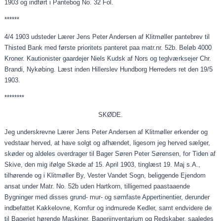
1903 og indført i Pantebog No. 32 Fol.
******
4/4 1903 udsteder Lærer Jens Peter Andersen af Klitmøller pantebrev til
Thisted Bank med første prioritets panteret
paa
matr.nr. 52b. Beløb 4000
Kroner. Kautionister
gaardejer
Niels Kudsk af Nors og teglværksejer Chr.
Brandi, Nykøbing. Læst inden Hillerslev Hundborg Herreders ret den 19/5
1903.
********
SKØDE.
Jeg underskrevne Lærer Jens Peter Andersen af Klitmøller erkender og
vedstaar
herved, at have solgt og afhændet, ligesom jeg herved sælger,
skøder og aldeles overdrager til Bager Søren Peter Sørensen, for Tiden af
Skive, den mig ifølge Skøde af 15. April 1903, tinglæst 19. Maj
s.A
.,
tilhørende og i Klitmøller By, Vester Vandet Sogn, beliggende Ejendom
ansat under Matr. No. 52b uden Hartkorn, tilligemed
paastaaende
Bygninger med disses grund- mur- og sømfaste
Appertinentier
, derunder
indbefattet Kakkelovne, Komfur og indmurede Kedler, samt endvidere de
til Bageriet hørende Maskiner, Bageriinventarium og Redskaber,
saaledes