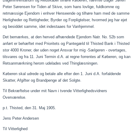
Bageriinventarium og Redskaber tilhøre Køberen, nævnte Bager Søren
Peter Sørensen for Tiden af Skive, som hans lovlige, fuldkomne og
retmæssige Ejendom i enhver Henseende og tilhøre ham med de samme
Herligheder og Rettigheder, Byrder og Forpligtelser, hvormed jeg har ejet
og besiddet samme, idet
indestaaes
for Vanhjemmel.
Det bemærkes, at den herved afhændede Ejendom
Natr
. No. 52b som
anført er behæftet med Prioritets og Pantegæld til Thisted Bank i Thisted
stor 4000 Kroner, der uden noget Ansvar for mig -Sælgeren - overtages,
tilsvares
og fra 11. Juni Termin
d.A
. at regne forrentes af Køberen, og kan
Retsanmærkning
herom udelades ved Thinglæsningen.
Køberen skal udrede og betale alle efter den 1.
Juni
d.A
. forfaldende
Skatter, Afgifter og Brandpenge af det Solgte.
Til Bekræftelse under mit Navn i tvende Vitterlighedsvidners
Overværelse.
p.t. Thisted, den 31. Maj 1905.
Jens Peter Andersen
Til Vitterlighed