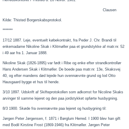
Clausen
Kilde: Thisted Borgerskabsprotokol.
*******
17/12 1887. Leje, eventuelt købekontrakt, fra Peder J. Chr. Brandi til
enkemadame Nikoline Skak i Klitmøller
paa
et grundstykke af matr.nr. 52
i 49
aar
fra 1.
Januar
1888.
Nikoline Skak (1826-1895) var født i Ribe og enke efter strandkontrollør
Hans Andersen Skak i Klitmøller. De boede
paa
matr.nr. 13e,
Skaksvej
40, og efter mandens død lejede hun ovennævnte grund og lod Otto
Hausgaard bygge et hus til hende.
3/10 1897. Udskrift af Skifteprotokollen som adkomst for Nicoline Skaks
arvinger til samme
lejeret
og den
paa
jordstykket opførte husbygning.
8/3 1900. Skøde fra ovennævnte
paa
lejeret
og husbygning til:
Jørgen Peter Jørgensen, f. 1871 i Børglum Herred. I 1900 blev han gift
med Bodil Kirstine Frost (1869-1946) fra Klitmøller. Jørgen Peter