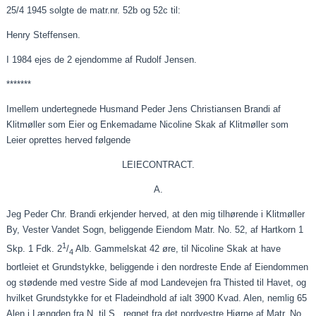
25/4 1945 solgte de matr.nr. 52b og 52c til:
Henry Steffensen.
I 1984 ejes de 2 ejendomme af Rudolf Jensen.
*******
Imellem undertegnede Husmand Peder Jens Christiansen Brandi af
Klitmøller som
Eier
og Enkemadame Nicoline Skak af Klitmøller som
Leier
oprettes herved følgende
LEIECONTRACT.
A.
Jeg
Peder Chr. Brandi
erkjender
herved, at den mig tilhørende i Klitmøller
By, Vester Vandet Sogn, beliggende
Eiendom
Matr. No. 52, af Hartkorn 1
1
Skp. 1 Fdk. 2
/
Alb. Gammelskat 42 øre, til Nicoline Skak at have
4
bortleiet
et Grundstykke, beliggende i den
nordreste
Ende af
Eiendommen
og stødende med vestre Side af mod Landevejen fra Thisted til Havet, og
hvilket Grundstykke for et Fladeindhold af
ialt
3900 Kvad. Alen, nemlig 65
Alen i Længden fra N. til S., regnet fra det nordvestre Hjørne af Matr. No.