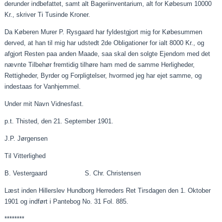
derunder indbefattet, samt alt Bageriinventarium, alt for Købesum 10000
Kr., skriver Ti Tusinde Kroner.
Da Køberen Murer P. Rysgaard har fyldestgjort mig for Købesummen
derved, at han til mig har udstedt 2de Obligationer for
ialt
8000 Kr., og
afgjort Resten
paa
anden
Maade
,
saa
skal den solgte Ejendom med det
nævnte Tilbehør fremtidig tilhøre ham med de samme Herligheder,
Rettigheder, Byrder og Forpligtelser, hvormed jeg har ejet samme, og
indestaas
for Vanhjemmel.
Under mit Navn
Vidnesfast
.
p.t. Thisted, den 21.
September
1901.
J.P. Jørgensen
Til Vitterlighed
B. Vestergaard S. Chr. Christensen
Læst inden Hillerslev Hundborg Herreders Ret
Tirsdagen
den 1. Oktober
1901 og indført i Pantebog No. 31 Fol. 885.
********