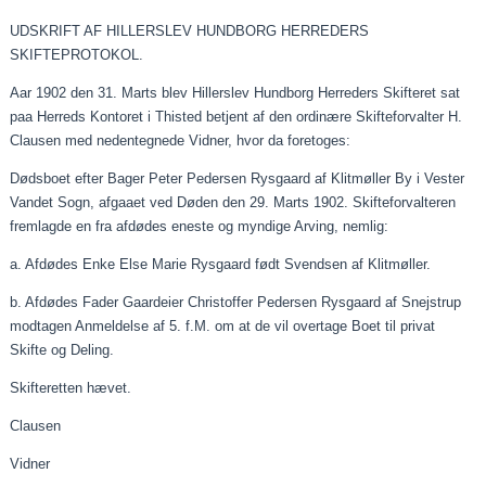
UDSKRIFT AF HILLERSLEV HUNDBORG HERREDERS
SKIFTEPROTOKOL.
Aar
1902 den 31.
Marts
blev Hillerslev Hundborg Herreders Skifteret sat
paa
Herreds Kontoret i Thisted betjent af den ordinære Skifteforvalter H.
Clausen med
nedentegnede
Vidner, hvor da foretoges:
Dødsboet efter Bager Peter Pedersen Rysgaard af Klitmøller By i Vester
Vandet Sogn,
afgaaet
ved Døden den 29.
Marts
1902. Skifteforvalteren
fremlagde en fra afdødes eneste og myndige Arving, nemlig:
a. Afdødes Enke Else Marie Rysgaard født Svendsen af Klitmøller.
b. Afdødes Fader Gaardeier Christoffer Pedersen Rysgaard af Snejstrup
modtagen Anmeldelse af 5.
f
.M
. om at de vil overtage Boet til privat
Skifte og Deling.
Skifteretten hævet.
Clausen
Vidner