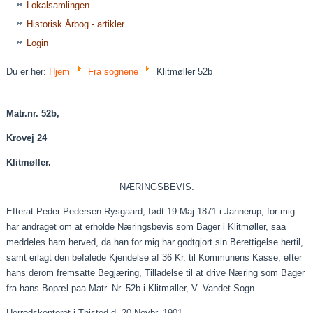
Lokalsamlingen
Historisk Årbog - artikler
Login
Du er her:
Hjem
Fra sognene
Klitmøller 52b
Matr.nr. 52b,
Krovej
24
Klitmøller.
NÆRINGSBEVIS.
Efterat
Peder Pedersen Rysgaard, født 19 Maj 1871 i Jannerup, for mig
har andraget om at erholde Næringsbevis som Bager i Klitmøller,
saa
meddeles ham herved, da han for mig har godtgjort sin Berettigelse hertil,
samt
erlagt
den befalede
Kjendelse
af 36 Kr. til Kommunens Kasse, efter
hans derom fremsatte
Begjæring
, Tilladelse til at drive Næring som Bager
fra hans Bopæl
paa
Matr. Nr. 52b i Klitmøller, V. Vandet Sogn.
Herredskontoret i Thisted d. 20
Novbr
. 1901.