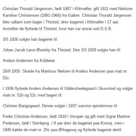
Christian Thorald Jørgensen, født 1887 i Klitmøller, gift 1911 med Nielsine
Karoline Christensen (1891-1966) fra Galten. Christian Thorald Jørgensen
blev udlært som bager i Thisted, drev bageriet i Klitmøller i 17
aar
,
hvorefter de flyttede til Thisted, hvor han var ansat ved D.S.B.
3/5 1926 solgte han bageriet til:
Johan Jacob Løve Østerby fra Thisted. Den 3/3 1928 solgte han til:
Anders Andersen fra Kobberø.
26/9 1935. Skøde fra Martinus Nielsen til Anders Andersen
paa
matr.nr.
52c.
I 1936 flyttede Anders Andersen til
Oddershedegaard
i Skovsted og solgte
matr.nr. 52b og 52c med bageri til:
Christen Bangsgaard. Denne solgte i 1937 samme ejendomme til:
Peder Christian Andersen, født 1910 i Vorupør og gift med Signe Martine
Pedersen, født i Stenbjerg. I 8
aar
drev de bageriet
paa
Krovej
, men i
1945 købte de matr.nr.
25s
paa
Ørhagevej og flyttede bageriet dertil.