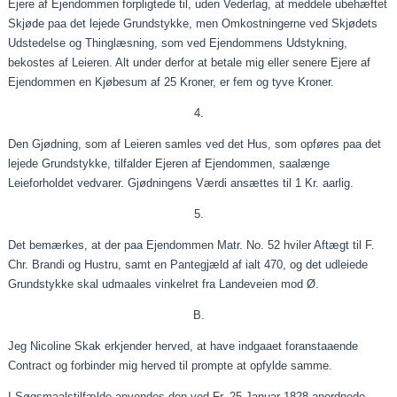
Ejere af Ejendommen forpligtede til, uden Vederlag, at meddele ubehæftet
Skjøde
paa
det lejede Grundstykke, men Omkostningerne ved
Skjødets
Udstedelse og Thinglæsning, som ved Ejendommens Udstykning,
bekostes af
Leieren
. Alt under derfor at betale mig eller senere Ejere af
Ejendommen en
Kjøbesum
af 25 Kroner, er
fem og tyve
Kroner.
4.
Den
Gjødning
, som af
Leieren
samles ved det Hus, som opføres
paa
det
lejede Grundstykke, tilfalder Ejeren af Ejendommen,
saalænge
Leieforholdet
vedvarer.
Gjødningens
Værdi ansættes til 1 Kr.
aarlig
.
5.
Det bemærkes, at der
paa
Ejendommen Matr. No. 52 hviler Aftægt til F.
Chr. Brandi og Hustru, samt en
Pantegjæld
af
ialt
470, og det
udleiede
Grundstykke skal
udmaales
vinkelret fra
Landeveien
mod Ø.
B.
Jeg Nicoline Skak
erkjender
herved, at have
indgaaet
foranstaaende
Contract
og forbinder mig herved til prompte at opfylde samme.
I
Søgsmaalstilfælde
anvendes den ved Fr. 25
Januar
1828 anordnede