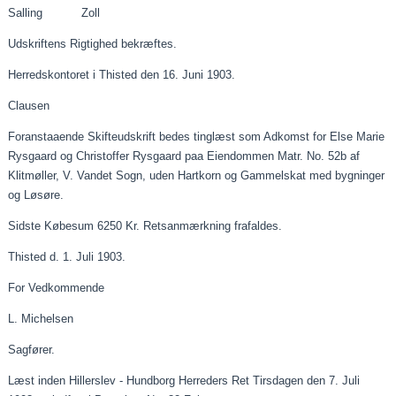
Salling
Zoll
Udskriftens Rigtighed bekræftes.
Herredskontoret i Thisted den 16.
Juni
1903.
Clausen
Foranstaaende
Skifteudskrift bedes tinglæst som Adkomst for Else Marie
Rysgaard og Christoffer Rysgaard
paa
Eiendommen
Matr. No. 52b af
Klitmøller, V. Vandet Sogn, uden Hartkorn og Gammelskat med bygninger
og Løsøre.
Sidste Købesum 6250 Kr.
Retsanmærkning
frafaldes.
Thisted d. 1.
Juli
1903.
For Vedkommende
L. Michelsen
Sagfører.
Læst inden Hillerslev - Hundborg Herreders Ret
Tirsdagen
den 7. Juli