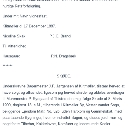
hurtige Retsforfølgning.
Under mit Navn
vidnesfast
.
Klitmøller d. 17
December
1887.
Nicoline Skak P.J.C. Brandi
Til Vitterlighed
Hausgaard P.N. Dragsbæk
*******
SKØDE.
Underskrevne Bagermester J.P. Jørgensen af Klitmøller,
tilstaar
herved at
have solgt og afhændet, ligesom jeg herved skøder og aldeles overdrager
til Murermester P. Rysgaard af Thisted den mig ifølge Skøde af 8. Marts
1900, tinglæst 13.
s.M
., tilhørende i
Klitmeller
By, Vester Vandet Sogn,
beliggende Ejendom Matr. No. 52b, uden Hartkorn og Gammelskat, med
paastaaende
Bygninger, hvori er indrettet Bageri, og disses jord- mur- og
nagelfaste Tilbehør, Kakkelovne, Komfurer og indemurede Kedler