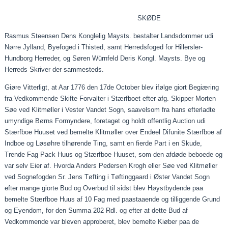
******
SKØDE
Rasmus Steensen Dens
Konglelig
Maysts
.
bestalter
Landsdommer udi
Nørre Jylland,
Byefoged
i Thisted, samt Herredsfoged for Hillersler-
Hundborg Herreder, og Søren
Würnfeld
Deris
Kongl
.
Maysts
.
Bye
og
Herreds Skriver der sammesteds.
Giøre
Vitterligt, at
Aar
1776 den 17de
October
blev ifølge
giort
Begiæring
fra Vedkommende Skifte Forvalter i
Stærfboet
efter
afg
. Skipper Morten
Søe ved Klitmøller i Vester Vandet Sogn,
saavelsom
fra hans efterladte
umyndige Børns Formyndere, foretaget og holdt offentlig
Auction
udi
Stærfboe
Huuset
ved
bemelte
Klitmøller over
Endeel
Difunite
Stærfboe
af
Indboe
og
Løsøhre
tilhørende Ting, samt en
fierde
Part i en Skude,
Trende Fag Pack Huus og
Stærfboe
Huuset
, som den afdøde beboede og
var selv
Eier
af.
Hvorda
Anders Pedersen Krogh eller Søe ved Klitmøller
ved Sognefogden Sr. Jens Tøfting i
Tøftinggaard
i Øster Vandet Sogn
efter mange
giorte
Bud og Overbud til sidst blev
Høystbydende
paa
bemelte
Stærfboe
Huus af 10 Fag med
paastaaende
og tilliggende Grund
og
Eyendom
, for den Summa 202 Rdl. og efter at dette Bud af
Vedkommende var bleven approberet, blev
bemelte
Kiøber
paa
de