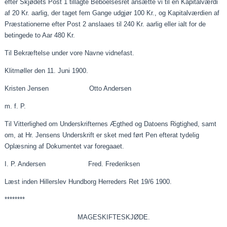
efter
Skjødets
Post 1 tillagte Beboelsesret
ansætte
vi til en Kapitalværdi
af 20 Kr.
aarlig
, der taget fem Gange
udgjør
100 Kr., og Kapitalværdien af
Præstationerne efter Post 2
anslaaes
til 240 Kr.
aarlig
eller
ialt
for de
betingede to
Aar
480 Kr.
Til Bekræftelse under
vore
Navne vidnefast.
Klitmøller den 11.
Juni
1900.
Kristen Jensen Otto Andersen
m. f. P.
Til Vitterlighed om Underskrifternes Ægthed og Datoens Rigtighed, samt
om, at Hr. Jensens Underskrift er sket med ført Pen
efterat
tydelig
Oplæsning af Dokumentet var
foregaaet
.
I. P. Andersen Fred. Frederiksen
Læst inden Hillerslev Hundborg Herreders Ret 19/6 1900.
********
MAGESKIFTESKJØDE.