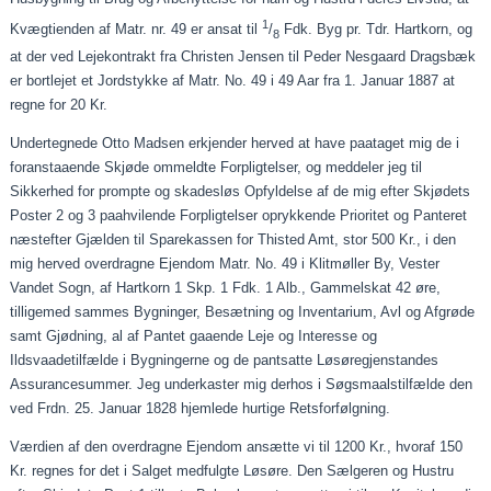
1
Kvægtienden af Matr. nr. 49 er ansat til
/
Fdk. Byg pr. Tdr. Hartkorn, og
8
at der ved Lejekontrakt fra Christen Jensen til Peder Nesgaard Dragsbæk
er bortlejet et Jordstykke af Matr. No. 49 i 49
Aar
fra 1.
Januar
1887 at
regne for 20 Kr.
Undertegnede Otto Madsen
erkjender
herved at have
paataget
mig de i
foranstaaende
Skjøde ommeldte Forpligtelser, og meddeler jeg til
Sikkerhed for prompte og skadesløs Opfyldelse af de mig efter
Skjødets
Poster 2 og 3
paahvilende
Forpligtelser oprykkende Prioritet og Panteret
næstefter
Gjælden
til Sparekassen for Thisted Amt, stor 500 Kr., i den
mig herved overdragne Ejendom Matr. No. 49 i Klitmøller By, Vester
Vandet Sogn, af Hartkorn 1 Skp. 1 Fdk. 1 Alb., Gammelskat 42 øre,
tilligemed sammes Bygninger, Besætning og Inventarium, Avl og Afgrøde
samt
Gjødning
, al af Pantet
gaaende
Leje og Interesse og
Ildsvaadetilfælde
i Bygningerne og de pantsatte
Løsøregjenstandes
Assurancesummer. Jeg underkaster mig derhos i
Søgsmaalstilfælde
den
ved
Frdn
. 25.
Januar
1828 hjemlede hurtige Retsforfølgning.
Værdien af den overdragne Ejendom
ansætte
vi til 1200 Kr., hvoraf 150
Kr. regnes for det i Salget medfulgte Løsøre. Den Sælgeren og Hustru