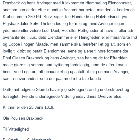
Draxbeck
og hans Arvinger med fuldkommen
Hiemmel
og
Eiendomsret
,
saasom
han derfor efter mundtlig
Accordt
har betalt mig den akkorderede
Kiøbesumma
250 Rd. Sølv, siger Toe Hundrede og Halvtredsindstyve
Rigsbankdaler Sølv. Thi kiendes jeg for mig og mine Arvinger ingen
ydermere eller videre Lod,
Deel
, Ret eller Rettigheder at have til eller udi
ovenanfønte
Huus, dets Eiendomme eller Herligheden eller meranførte Ind
og
Udboe
i nogen
Maade
, men samme skal herefter i et og alt, som en
lovlig
tilkiøbt
og betalt Ejendomme,
eene
og alene tilhøre
forbemeldte
Poul Olesen
Draxbeck
og hans Arvinger, saa han og de for Eftertiden
maae
giøre
sig samme saa nyttig og fordelagtig, som de efter Loven
bedst
veed
og kan, alt
upaaanket
og
upaatalt
af mig og mine Arvinger,
samt enhver anden, som der
paa
med rette tale kunde.
Dette mit udgivne
Skiøde
haver jeg selv egenhændig underskrevet og
forseglet i tvende undertegnede Vitterlighedsvidners Overværelse.
Klitmøller den 25
Junii
1819.
Ole Poulsen
Draxbeck
Til Vitterlighed