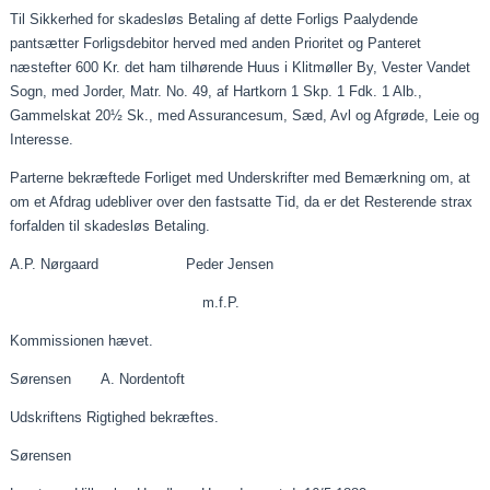
Til Sikkerhed for skadesløs Betaling af dette Forligs
Paalydende
pantsætter Forligsdebitor herved med anden Prioritet og Panteret
næstefter 600 Kr. det ham tilhørende Huus i Klitmøller By, Vester Vandet
Sogn, med Jorder, Matr. No. 49, af Hartkorn 1 Skp. 1 Fdk. 1 Alb.,
Gammelskat 20½ Sk., med Assurancesum, Sæd, Avl og Afgrøde,
Leie
og
Interesse.
Parterne bekræftede Forliget med Underskrifter med Bemærkning om, at
om et Afdrag udebliver over den fastsatte Tid, da er det Resterende
strax
forfalden til skadesløs Betaling.
A.P. Nørgaard Peder Jensen
m.f.P
.
Kommissionen hævet.
Sørensen A. Nordentoft
Udskriftens Rigtighed bekræftes.
Sørensen