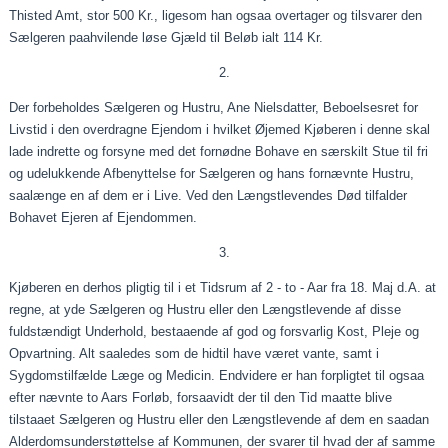
Thisted Amt, stor 500 Kr., ligesom han ogsaa overtager og
tilsvarer
den
Sælgeren
paahvilende
løse
Gjæld
til Beløb
ialt
114 Kr.
2.
Der forbeholdes Sælgeren og Hustru, Ane Nielsdatter, Beboelsesret for
Livstid i den overdragne Ejendom i hvilket Øjemed
Kjøberen
i denne skal
lade indrette og forsyne med det
fornødne
Bohave en særskilt Stue til fri
og udelukkende Afbenyttelse for Sælgeren og hans fornævnte Hustru,
saalænge
en af dem er i Live. Ved den Længstlevendes Død tilfalder
Bohavet Ejeren af Ejendommen.
3.
Kjøberen
en derhos pligtig til i et Tidsrum af 2 - to -
Aar
fra 18. Maj d.A. at
regne, at yde Sælgeren og Hustru eller den Længstlevende af disse
fuldstændigt Underhold,
bestaaende
af god og forsvarlig Kost, Pleje og
Opvartning. Alt
saaledes
som de hidtil have været vante, samt i
Sygdomstilfælde Læge og Medicin.
Endvidere
er han forpligtet til ogsaa
efter nævnte to Aars Forløb,
forsaavidt
der til den Tid
maatte
blive
tilstaaet
Sælgeren og Hustru eller den Længstlevende af dem en saadan
Alderdomsunderstøttelse af Kommunen, der svarer til hvad der af samme