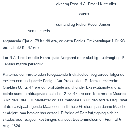
Høker og Post N.A. Frost i Klitmøller
contra
Husmand og Fisker Peder Jensen
sammesteds
angaaende
Gjæld
, 78 Kr. 49 øre, og dette Forligs Omkostninger 1 Kr. 98
øre,
ialt
80 Kr. 47 øre.
For N.A. Frost mødte
Exam
.
juris
Nørgaard efter skriftlig Fuldmagt og P.
Jensen mødte personlig.
Parterne, der mødte uden
foregaaende
Indkaldelse,
begjærede
følgende
mellem dem
indgaaede
Forlig tilført
Protocollen
: P. Jensen
erkjendte
Gjælden
80 Kr. 47 øre og forpligtede sig til under
Exsekutionstvang
at
betale samme afdragsvis
saaledes
: 2 Kr. 47 øre den 1ste næste
Maaned
,
3 Kr. den 1ste Juli næstefter og saa fremdeles 3 Kr. den første Dag i hver
af de
næstpaafølgende
Maaneder
, indtil hele
Gjælden
paa
denne
Maade
er afgjort, saa betaler han ogsaa i Tilfælde af Retsforfølgning aldeles
skadesløse. Sagsomkostninger,
uanseet
Bestemmelserne i
Frdn
. af 6
Aug.
1824.