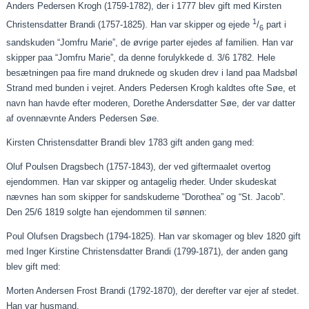
Anders Pedersen Krogh (1759-1782), der i 1777 blev gift med Kirsten
1
Christensdatter Brandi (1757-1825). Han var skipper og ejede
/
part i
6
sandskuden “Jomfru Marie”, de øvrige parter ejedes af familien. Han var
skipper
paa
“Jomfru Marie”, da denne forulykkede d. 3/6 1782. Hele
besætningen
paa
fire mand druknede og skuden drev i land
paa
Madsbøl
Strand med bunden i vejret. Anders Pedersen Krogh kaldtes ofte Søe, et
navn han havde efter moderen, Dorethe Andersdatter Søe, der var datter
af ovennævnte Anders Pedersen Søe.
Kirsten Christensdatter Brandi blev 1783 gift anden gang med:
Oluf Poulsen
Dragsbech
(1757-1843), der ved
giftermaalet
overtog
ejendommen. Han var skipper og antagelig
rheder
. Under skudeskat
nævnes han som skipper for sandskuderne “Dorothea” og “St. Jacob”.
Den 25/6 1819 solgte han ejendommen til sønnen:
Poul Olufsen
Dragsbech
(1794-1825). Han var skomager og blev 1820 gift
med Inger Kirstine Christensdatter Brandi (1799-1871), der anden gang
blev gift med:
Morten Andersen Frost Brandi (1792-1870), der derefter var ejer af stedet.
Han var husmand.