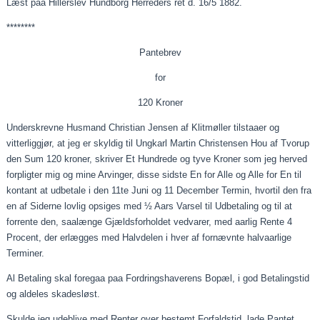
Læst
paa
Hillerslev Hundborg Herreders ret d. 16/5 1882.
********
Pantebrev
for
120 Kroner
Underskrevne Husmand Christian Jensen af Klitmøller
tilstaaer
og
vitterliggjør
, at jeg er skyldig til Ungkarl Martin Christensen Hou af Tvorup
den Sum 120 kroner, skriver Et Hundrede og tyve Kroner som jeg herved
forpligter mig og mine Arvinger, disse sidste En for Alle og Alle for En til
kontant at udbetale i den 11te Juni og 11 December Termin, hvortil den fra
en af Siderne lovlig opsiges med ½ Aars Varsel til Udbetaling og til at
forrente den,
saalænge
Gjældsforholdet
vedvarer, med
aarlig
Rente 4
Procent, der erlægges med Halvdelen i hver af fornævnte
halvaarlige
Terminer.
Al Betaling skal
foregaa
paa
Fordringshaverens Bopæl, i god Betalingstid
og aldeles skadesløst.
Skulde
jeg udeblive med Renter over bestemt Forfaldstid, lade Pantet