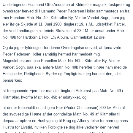
Undertegnede Husmand Otto Andersen af Klitmøller
mageskifteskjøder
og
overdrager herved til Husmand Peder Pedersen Holler sammesteds en fra
min Ejendom Matr. No. 49 i Klitmøller By, Vester Vandet Sogn, som jeg
ejer ifølge Skjøde af 11.
Juni
1900, tinglæst 19.
s.M
., udstykket Parcel,
der ved Landbrugsministeriets Skrivelse af 23
f.M
. er ansat under Matr.
No. 49b for Hartkorn 1 Fdk. 1½ Album, Gammelskat 12 øre.
Og da jeg er
fyldesgjort
for denne Overdragelse derved, at fornævnte
Peder Pedersen Holler samtidig hermed har meddelt mig
Mageskifteskøde
paa
Parcellen Matr. No. 50b i Klitmøller By, Vester
Vandet Sogn, saa skal anføre Matr. No. 49b herefter tilhøre ham med de
Herligheder, Rettigheder, Byrder og Forpligtelser jeg har ejet den, idet
bemærkes:
at
foregaaende
Ejere har manglet tinglæst Adkomst
paa
Matr. No. 49 i
Klitmøller, hvorfra Matr. No. 49b er udstykket, og
at der er forbeholdt en tidligere Ejer (Peder Chr. Jensen) 300
kv
. Alen af
det sydvestlige Hjørne af det oprindelige Matr. No. 49 af Klitmøller til
derpaa
at opføre en Husbygning til Brug og Afbenyttelse for ham og hans
Hustru for Livstid, hvilken Forpligtelse dog ikke vedrører den herved