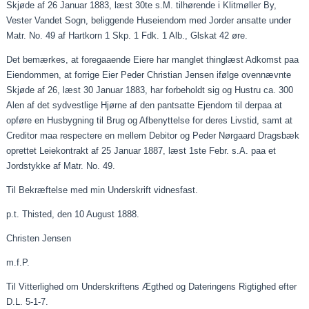
Skjøde af 26
Januar
1883, læst 30te
s.M
. tilhørende i Klitmøller By,
Vester Vandet Sogn, beliggende
Huseiendom
med Jorder ansatte under
Matr. No. 49 af Hartkorn 1 Skp. 1 Fdk. 1 Alb.,
Glskat
42 øre.
Det bemærkes, at
foregaaende
Eiere
har manglet thinglæst Adkomst
paa
Eiendommen
, at forrige
Eier
Peder Christian Jensen ifølge ovennævnte
Skjøde af 26, læst 30
Januar
1883, har forbeholdt sig og Hustru ca. 300
Alen af det sydvestlige Hjørne af den pantsatte Ejendom til
derpaa
at
opføre en Husbygning til Brug og Afbenyttelse for deres Livstid, samt at
Creditor
maa
respectere
en mellem Debitor og Peder Nørgaard Dragsbæk
oprettet
Leiekontrakt
af 25 Januar 1887, læst 1ste
Febr
.
s.A
.
paa
et
Jordstykke af Matr. No. 49.
Til Bekræftelse med min Underskrift
vidnesfast
.
p.t. Thisted, den
10
August 1888.
Christen Jensen
m.f.P
.
Til Vitterlighed om Underskriftens Ægthed og Dateringens Rigtighed efter
D.L. 5-1-7.