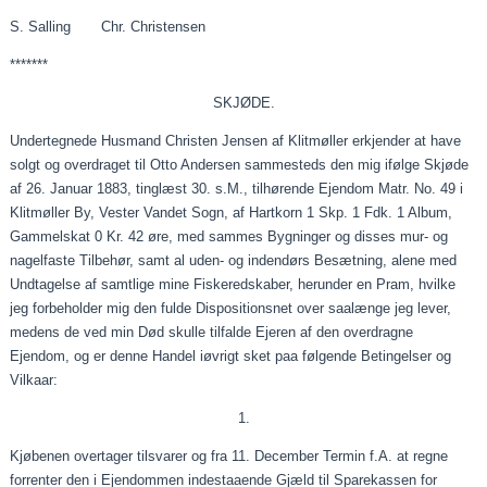
S. Salling Chr. Christensen
*******
SKJØDE.
Undertegnede Husmand Christen Jensen af Klitmøller
erkjender
at have
solgt og overdraget til Otto Andersen sammesteds den mig ifølge Skjøde
af 26.
Januar
1883, tinglæst 30.
s.M
., tilhørende Ejendom Matr. No. 49 i
Klitmøller By, Vester Vandet Sogn, af Hartkorn 1 Skp. 1 Fdk. 1 Album,
Gammelskat 0 Kr. 42 øre, med sammes Bygninger og disses mur- og
nagelfaste Tilbehør, samt al uden- og indendørs Besætning, alene med
Undtagelse af samtlige mine Fiskeredskaber, herunder en Pram, hvilke
jeg forbeholder mig den fulde Dispositionsnet over
saalænge
jeg lever,
medens de ved min Død skulle tilfalde Ejeren af den overdragne
Ejendom, og er denne Handel
iøvrigt
sket
paa
følgende Betingelser og
Vilkaar
:
1.
Kjøbenen
overtager
tilsvarer
og fra 11. December Termin
f.A
. at regne
forrenter den i Ejendommen
indestaaende
Gjæld
til Sparekassen for