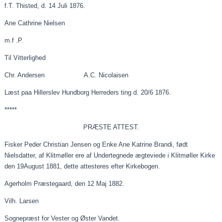
f.T
. Thisted, d. 14
Juli
1876.
Ane Cathrine Nielsen
m.f
.
P.
Til Vitterlighed
Chr. Andersen A.C. Nicolaisen
Læst
paa
Hillerslev Hundborg Herreders ting d. 20/6 1876.
*****
PRÆSTE ATTEST.
Fisker Peder Christian Jensen og Enke Ane Katrine Brandi, født
Nielsdatter, af Klitmøller
ere
af Undertegnede ægteviede i Klitmøller Kirke
den 19August 1881, dette attesteres efter Kirkebogen.
Agerholm Præstegaard, den
12
Maj 1882.
Vilh
. Larsen
Sognepræst for Vester og Øster Vandet.