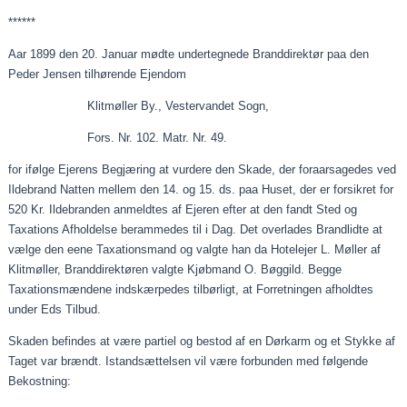
******
Aar
1899 den 20.
Januar
mødte undertegnede Branddirektør
paa
den
Peder Jensen tilhørende Ejendom
Klitmøller By.,
Vestervandet
Sogn,
Fors. Nr. 102. Matr. Nr. 49.
for ifølge Ejerens
Begjæring
at vurdere den Skade, der
foraarsagedes
ved
Ildebrand Natten mellem den 14. og 15. ds.
paa
Huset, der er forsikret for
520 Kr. Ildebranden anmeldtes af Ejeren efter at den fandt Sted og
Taxations
Afholdelse berammedes til i Dag. Det overlades
Brandlidte
at
vælge den
eene
Taxationsmand
og valgte han da Hotelejer L. Møller af
Klitmøller, Branddirektøren valgte
Kjøbmand
O. Bøggild. Begge
Taxationsmændene
indskærpedes tilbørligt, at Forretningen afholdtes
under Eds Tilbud.
Skaden befindes at være partiel og bestod af en Dørkarm og et Stykke af
Taget var brændt. Istandsættelsen vil være forbunden med følgende
Bekostning: