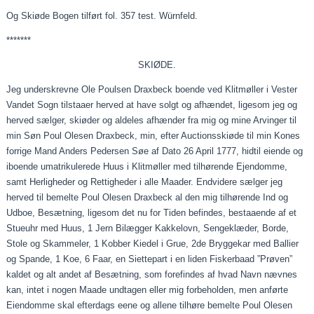
Og
Skiøde
Bogen tilført fol. 357 test.
Würnfeld
.
*******
SKIØDE.
Jeg underskrevne Ole Poulsen
Draxbeck
boende ved Klitmøller i Vester
Vandet Sogn
tilstaaer
herved at have solgt og afhændet, ligesom jeg og
herved sælger,
skiøder
og aldeles afhænder fra mig og mine Arvinger til
min Søn Poul Olesen
Draxbeck
, min, efter
Auctionsskiøde
til min Kones
forrige Mand Anders Pedersen Søe af Dato 26
April
1777, hidtil
eiende
og
iboende umatrikulerede Huus i Klitmøller med tilhørende Ejendomme,
samt Herligheder og Rettigheder i alle
Maader
. Endvidere sælger jeg
herved til
bemelte
Poul Olesen
Draxbeck
al den mig tilhørende Ind og
Udboe
, Besætning, ligesom det nu for Tiden befindes,
bestaaende
af et
Stueuhr
med Huus, 1 Jern Bilægger Kakkelovn, Sengeklæder, Borde,
Stole og Skammeler, 1 Kobber
Kiedel
i Grue, 2de Bryggekar med
Ballier
og Spande, 1
Koe
, 6
Faar
, en
Siettepart
i en liden
Fiskerbaad
”Prøven”
kaldet og alt andet af Besætning, som forefindes af hvad Navn nævnes
kan, intet i nogen
Maade
undtagen eller mig forbeholden, men anførte
Eiendomme skal efterdags
eene
og
allene
tilhøre
bemelte
Poul Olesen