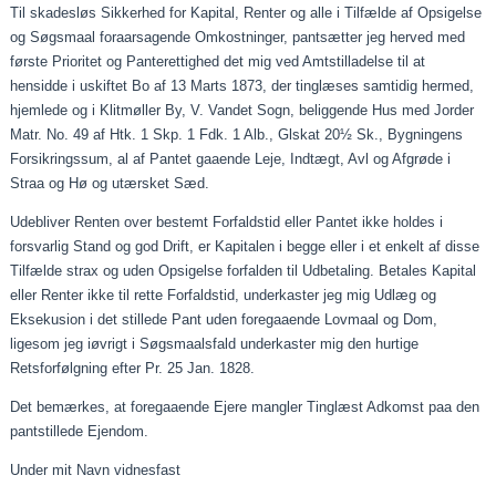
Til skadesløs Sikkerhed for Kapital, Renter og alle i Tilfælde af Opsigelse
og
Søgsmaal
foraarsagende
Omkostninger, pantsætter jeg herved med
første Prioritet og Panterettighed det mig ved Amtstilladelse til at
hensidde i uskiftet Bo af 13
Marts
1873, der tinglæses samtidig hermed,
hjemlede og i Klitmøller By, V. Vandet Sogn, beliggende Hus med Jorder
Matr. No. 49 af Htk. 1 Skp. 1 Fdk. 1 Alb.,
Glskat
20½ Sk., Bygningens
Forsikringssum, al af Pantet
gaaende
Leje, Indtægt, Avl og Afgrøde i
Straa
og Hø og utærsket Sæd.
Udebliver Renten over bestemt Forfaldstid eller Pantet ikke holdes i
forsvarlig Stand og god Drift, er Kapitalen i begge eller i et enkelt af disse
Tilfælde
strax
og uden Opsigelse forfalden til Udbetaling. Betales Kapital
eller Renter ikke til rette Forfaldstid, underkaster jeg mig Udlæg og
Eksekusion
i det stillede Pant uden
foregaaende
Lovmaal
og Dom,
ligesom jeg
iøvrigt
i
Søgsmaalsfald
underkaster mig den hurtige
Retsforfølgning efter Pr. 25 Jan. 1828.
Det bemærkes, at
foregaaende
Ejere mangler Tinglæst Adkomst
paa
den
pantstillede Ejendom.
Under mit Navn
vidnesfast