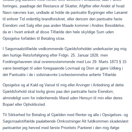
forringes,
paadrage
det Restance af Skatter, Afgifter eller Andet af hvad
Navn nævnes kan, undlade at holde de pantsatte Bygninger eller Løsøret
til enhver Tid ordentlig brandforsikret, eller dersom den pantsatte faste
Eiendom
ved Salg eller
paa
anden
Maade
kommer i Andres Besiddelse,
da er i hvert enkelt af disse Tilfælde den hele skyldige Sum uden
Opsigelse forfalden til Betaling
strax
.
I
Søgsmaalstilfælde
vedkommende
Gjældsforholdet
underkaster jeg mig
den hurtige Retsforfølgning efter
Frdgn
. 25.
Januar
1828, men
Fordringshaveren skal overensstemmende med Lov 29. Marts 1873 § 15
være berettiget til uden
foregaaende
Lovmaal
og Dom at
gjøre
Udlæg i
det Pantsatte i de i sidstnævnte Lovbestemmelse anførte Tilfælde.
Opsigelse og al Kald og Varsel til mig eller Arvinger i Anledning af dette
Gjældsforhold
skal lovlig gives
paa
den pantsatte faste
Eiendom
,
almindeligt som for
indenherreds
Mand uden Hensyn til min eller deres
Bopæl eller Opholdssted.
Til Sikkerhed for Betaling af
Gjælden
med Renter og alle i Opsigelses- og
Søgsmaalstilfælde
paaløbende
Omkostninger Alt fuldkommen skadesløst
pantsætter jeg herved med første Prioritets Panteret i den mig ifølge