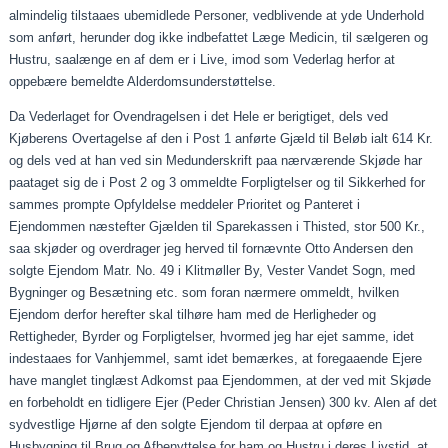
almindelig
tilstaaes
ubemidlede Personer, vedblivende at yde Underhold
som anført, herunder dog ikke indbefattet Læge Medicin, til sælgeren og
Hustru,
saalænge
en af dem er i Live, imod som Vederlag herfor at
oppebære bemeldte Alderdomsunderstøttelse.
Da Vederlaget for
Ovendragelsen
i det Hele er berigtiget, dels ved
Kjøberens
Overtagelse af den i Post 1 anførte
Gjæld
til Beløb
ialt
614 Kr.
og dels ved at han ved sin Medunderskrift
paa
nærværende Skjøde har
paataget
sig de i Post 2 og 3 ommeldte Forpligtelser og til Sikkerhed for
sammes prompte Opfyldelse meddeler Prioritet og Panteret i
Ejendommen næstefter
Gjælden
til Sparekassen i Thisted, stor 500 Kr.,
saa
skjøder
og overdrager jeg herved til fornævnte Otto Andersen den
solgte Ejendom Matr. No. 49 i Klitmøller By, Vester Vandet Sogn, med
Bygninger og Besætning etc. som foran nærmere ommeldt, hvilken
Ejendom derfor herefter skal tilhøre ham med de Herligheder og
Rettigheder, Byrder og Forpligtelser, hvormed jeg har ejet samme, idet
indestaaes
for Vanhjemmel, samt idet bemærkes, at
foregaaende
Ejere
have manglet tinglæst Adkomst
paa
Ejendommen, at der ved mit Skjøde
en forbeholdt en tidligere Ejer (Peder Christian Jensen) 300
kv
. Alen af det
sydvestlige Hjørne af den solgte Ejendom til
derpaa
at opføre en
Husbygning til Brug og Afbenyttelse for ham og Hustru i deres Livstid, at