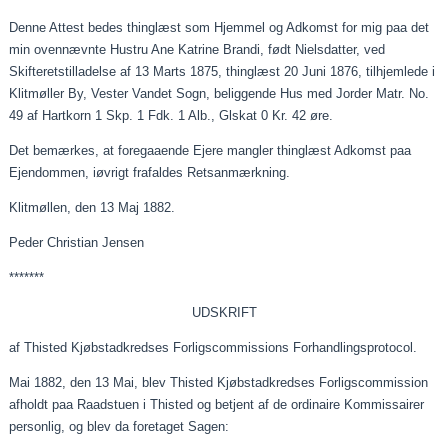
Denne Attest bedes thinglæst som Hjemmel og Adkomst for mig
paa
det
min ovennævnte Hustru Ane Katrine Brandi, født Nielsdatter, ved
Skifteretstilladelse af 13
Marts
1875, thinglæst 20 Juni 1876,
tilhjemlede
i
Klitmøller By, Vester Vandet Sogn, beliggende Hus med Jorder Matr. No.
49 af Hartkorn 1 Skp. 1 Fdk. 1 Alb.,
Glskat
0 Kr. 42 øre.
Det bemærkes, at
foregaaende
Ejere mangler thinglæst Adkomst
paa
Ejendommen,
iøvrigt
frafaldes
Retsanmærkning
.
Klitmøllen, den
13
Maj 1882.
Peder Christian Jensen
*******
UDSKRIFT
af Thisted
Kjøbstadkredses
Forligscommissions
Forhandlingsprotocol
.
Mai 1882, den 13 Mai, blev Thisted
Kjøbstadkredses
Forligscommission
afholdt
paa
Raadstuen i Thisted og betjent af de
ordinaire
Kommissairer
personlig, og blev da foretaget Sagen: