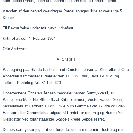
afhændede Parcel, uden at
saadant
dog kan ses af Pantebøgerne.
Værdien af den herved overdragne Parcel antages ikke at overstige 5
Kroner.
Til Bekræftelse under mit Navn vidnefast.
Klitmøller, den 4.
Februar
1904.
Otto Andersen
AFSKRIFT.
Paategning
paa
Skøde fra Husmand Christen Jensen af Klitmøller til Otto
Andersen sammesteds, dateret den 11.
Juni
1900, læst 19.
s.M
. og
indført i Pantebog No. 31 Fol. 329.
Undertegnede Christen Jensen meddeler herved Samtykke til, at
Parcellerne Matr. No. 49b, 49c af Klitmøllerhuse, Vester Vandet Sogn,
henholdsvis af Hartkorn 1 Fdk. 1½ Album Gammelskat 12 Øre og uden
Hartkorn eller Gammelskat
udgaar
af Pantet for den mig og Hustru Ane
Nielsdatter ved
foranstaaende
Skøde sikrede Beboelsesret.
Derhos samtykker jeg i, at der forud for den nævnte min Hustru og mig