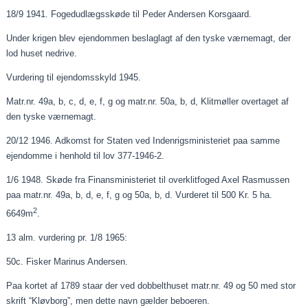
18/9 1941. Fogedudlægsskøde til Peder Andersen Korsgaard.
Under krigen blev ejendommen beslaglagt af den tyske værnemagt, der
lod huset nedrive.
Vurdering til ejendomsskyld 1945.
Matr.nr. 49a, b, c, d, e, f, g og matr.nr. 50a, b, d, Klitmøller overtaget af
den tyske værnemagt.
20/12 1946. Adkomst for Staten ved Indenrigsministeriet
paa
samme
ejendomme i henhold til lov 377-1946-2.
1/6 1948. Skøde fra Finansministeriet til overklitfoged Axel Rasmussen
paa
matr.nr. 49a, b, d, e, f, g og 50a, b, d. Vurderet til 500 Kr. 5 ha.
2
6649m
.
13 alm. vurdering pr. 1/8 1965:
50c. Fisker Marinus Andersen.
Paa
kortet af 1789
staar
der ved dobbelthuset matr.nr. 49 og 50 med stor
skrift “
Kløvborg
”, men dette navn gælder beboeren.