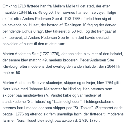
Omkring 1718 flyttede han fra Mellem Mølle til det sted, der efter
matriklen 1844 fik nr. 49 og 50. Her nævnes han som selvejer. Ifølge
skiftet efter Anders Pedersen Søe d. 11/3 1755 efterlod han sig et
velhavende bo. Huset, der bestod af “
Rahlingen
10 fag og det derved
befindende Udhus 8 fag”, blev takseret til 50 Rdl., og det
fremgaar
af
skiftebrevet, at Anders Pedersen Søe før sin død havde overladt
halvdelen af huset til den ældste søn:
Morten Andersen Søe (1727-1776), der
saaledes
blev ejer af den halvdel,
der senere blev matr.nr. 49, medens broderen, Peder Andersen Søe
Kløvborg
, efter moderens død overtog den anden halvdel, der i 1844 fik
matr.nr. 50.
Morten Andersen Søe var skudeejer, skipper og selvejer, blev 1764 gift i
Nors kirke med Johanne Nielsdatter fra Hinding. Han nævnes som
skipper
paa
mindetavlen i V. Vandet kirke og var medejer af
sandskuderne “St. Tobias” og “
Taalmodigheden
”. I toldregnskaberne
nævnes han i mange
aar
som skipper
paa
“St. Tobias”. Ægteparret døde
begge i 1776 og efterlod sig fem umyndige børn, der flyttede til moderens
familie i Nors. Huset blev solgt
paa
auktion d. 17/10 1776 til: