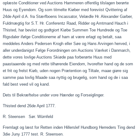
oplæste
Conditioner
ved Auctions Hammeren offentlig
tilslagen
berørte
Huus og
Eyendom
. Og som
titmelte
Kiøber
med
foreviist
Qvittering
af
24de April d.A. fra
Stærfboens
Incassator
, Velædle Hr. Alexander
Garber
,
Fuldmægtig for S.T. Hr.
Conferentz
Raad, Ridder og Amtmand Hauch i
Thisted, har
beviist
og
godtgiort
Kiøbe
Summen Toe Hundrede og Toe
Rigsdaler ifølge
Conditionerne
af ham at være erlagt og betalt, saa
meddeles Anders Pedersen Krogh eller Søe og Hans Arvingen herved, i
aller
underdanigst Følge Forordningen om Auctions Værket i
Danmarch
,
dette vores lovlige Auctions
Skiøde
paa
forberørte
Huus med
paastaaende
og med rette tilhørende
Eiendom
, hvorefter
hand
og de som
et frit og frelst
Kiøb
, uden nogen Prætention og Tiltale,
maae
giøre
sig
samme
paa
lovlig
Maade
saa nyttig og brugelig, som
hand
og de i saa
fald
best
veed
vil og
kand
.
Dets til Bekræftelse under
vore
Hænder og
Forseiglinger
.
Thisted
dend
26de
April
1777.
R. Steensen
Sør
.
Würnfeld
Fremlagt og læst for Retten inden
Hillerslef
Hundborg Herreders Ting
dend
3die
Juny
1777 test. R. Steensen.