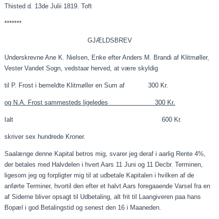
Thisted d. 13de
Julii
1819. Toft
*******
GJÆLDSBREV
Underskrevne Ane K. Nielsen, Enke efter Anders M. Brandi af Klitmøller,
Vester Vandet Sogn,
vedstaar
herved, at være skyldig
til P. Frost i bemeldte Klitmøller en Sum af 300 Kr.
og N.A. Frost sammesteds ligeledes 300 Kr.
Ialt
600 Kr.
skriver sex hundrede Kroner.
Saalænge
denne Kapital betros mig, svarer jeg deraf i
aarlig
Rente 4%,
der betales med Halvdelen i hvert Aars 11
Juni
og 11
Decbr
. Terminen,
ligesom jeg og forpligter mig til at udbetale Kapitalen i hvilken af de
anførte Terminer, hvortil den efter et halvt Aars
foregaaende
Varsel fra en
af Siderne bliver opsagt til Udbetaling, alt frit til
Laangiveren
paa
hans
Bopæl i god Betalingstid og senest den 16 i
Maaneden
.