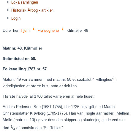
Lokalsamlingen
Historisk Årbog - artikler
Login
Du er her:
Hjem
Fra sognene
Klitmøller 49
Matr.nr. 49, Klitmøller
Sølimitsted
nr. 50.
Folketælling 1787 nr. 57.
Matr.nr. 49 var sammen med matr.nr. 50 et
saakaldt
“Tvillinghus”, i
virkeligheden et større hus, som er delt i to.
I første halvdel af
1700 tallet
var ejeren af hele huset:
Anders Pedersen Søe (1681-1755), der 1726 blev gift med Maren
Christensdatter
Kløvborg
(1705-1775). Han var i nogle
aar
møller
i Mellem
Mølle (matr. nr. 10) og var desuden skipper og skudeejer, ejede ved sin
3
død
/
af sandskuden “St. Tobias”.
4