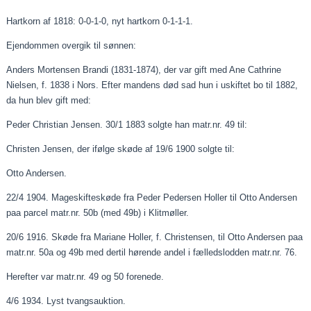
Hartkorn af 1818: 0-0-1-0, nyt hartkorn 0-1-1-1.
Ejendommen overgik til sønnen:
Anders Mortensen Brandi (1831-1874), der var gift med Ane Cathrine
Nielsen, f. 1838 i Nors. Efter mandens død sad hun i uskiftet bo til 1882,
da hun blev gift med:
Peder Christian Jensen. 30/1 1883 solgte han matr.nr. 49 til:
Christen Jensen, der ifølge skøde af 19/6 1900 solgte til:
Otto Andersen.
22/4 1904. Mageskifteskøde fra Peder Pedersen Holler til Otto Andersen
paa
parcel matr.nr. 50b (med 49b) i Klitmøller.
20/6 1916. Skøde fra Mariane Holler, f. Christensen, til Otto Andersen
paa
matr.nr. 50a og 49b med dertil hørende andel i
fælledslodden
matr.nr. 76.
Herefter var matr.nr. 49 og 50 forenede.
4/6 1934. Lyst tvangsauktion.