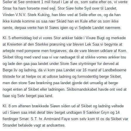
Seiler at See
omtrænt
1
miil
forud i Læ af os, som satte efter os, vi vente
Strax
fra ham
forserte
med sejl, Stor
Siøe
holte
Syd over til Landet,
Vinden V.N.V.
Sterk
Kuking
, han blev ved at
Seile
efter os, og da han
ikke kunde komme os saa nær
Skiød
han en Kule efter os som ikke
ramte,
derpaa
vente han til
Siøes
igien
og vi Sejlede Landet nærmere.
Kl. 5 eftermiddag lod vi vores Stor
ankker
falde i
Vixøe
Bugt og
merkede
at
Kreierten
af den
Sterkke
præsning
var bleven Lek Saa vi
begynte
at
arbejde med
pompene
men
forgiæves
, da de vare bleven
udklare
af Korn.
Skibet tiltog med vand saa vi var nødsaget til at stikke
vorres
ankker
tou
og lade den
gaa
paa
landet under Store Søe styrtninger for derved at
Berge liv og ladning, da vi kom
paa
Landet var 16 mand af Landbeboerne
tilstede
for at
hielpe
os at
udlose
ladning og formodentlig
berge
Skibet,
men den store Søe brækning
paa
landet gjorde det
umuelig
at
berge
noget enten af Skibet eller ladningen. Skibsmandskabet havde
ont
ved at
faae
sig Selv
berget
paa
land.
Kl. 8 om aftenen brækkede
Siøen
siden ud af Skibet og ladning
veltede
ud i
Siøen
saa intet deraf blev
berget
undtagen 9 Sækker Gryn og 14
fierdinger
Smør. S.T. hr. Amtmand Faye som selv kom til os da Skibet var
Strandet befalede vagt at
andsættes
.