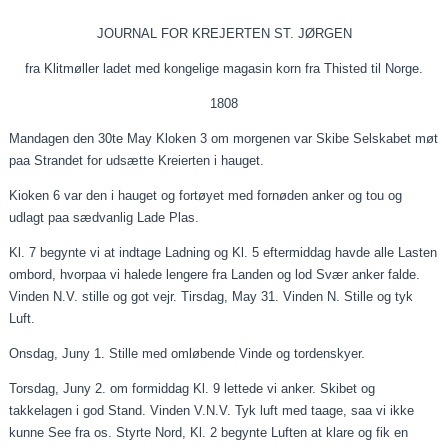
JOURNAL FOR KREJERTEN ST. JØRGEN
fra Klitmøller ladet med kongelige magasin korn fra Thisted til Norge.
1808
Mandagen den 30te May
Kloken
3 om morgenen var Skibe Selskabet
møt
paa
Strandet for
udsætte
Kreierten
i
hauget
.
Kioken
6 var den i
hauget
og
fortøyet
med
fornøden
anker og
tou
og
udlagt
paa
sædvanlig Lade
Plas
.
Kl. 7
begynte
vi at indtage Ladning og Kl. 5 eftermiddag havde alle Lasten
ombord,
hvorpaa
vi halede
lengere
fra
Landen
og lod Svær anker falde.
Vinden N.V. stille og
got
vejr. Tirsdag, May 31. Vinden N. Stille og tyk
Luft.
Onsdag,
Juny
1. Stille med omløbende Vinde og tordenskyer.
Torsdag,
Juny
2. om formiddag Kl. 9 lettede vi anker. Skibet og
takkelagen i god Stand. Vinden V.N.V. Tyk luft med
taage
, saa vi ikke
kunne See fra os. Styrte Nord, Kl. 2
begynte
Luften at klare og fik en