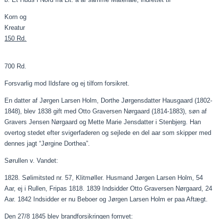
Korn og
Kreatur
150 Rd.
700 Rd.
Forsvarlig mod Ildsfare og ej tilforn forsikret.
En datter af Jørgen Larsen Holm, Dorthe
Jørgensdatter
Hausgaard (1802-
1848), blev 1838 gift med Otto Graversen Nørgaard (1814-1883), søn af
Gravers Jensen Nørgaard og Mette Marie Jensdatter i Stenbjerg. Han
overtog stedet efter svigerfaderen og sejlede en del
aar
som skipper med
dennes jagt “Jørgine Dorthea”.
Sørullen
v. Vandet:
1828.
Sølimitsted
nr. 57, Klitmøller. Husmand Jørgen Larsen Holm, 54
Aar
, ej i Rullen, Fripas 1818. 1839 Indsidder Otto Graversen Nørgaard, 24
Aar
. 1842 Indsidder er nu Beboer og Jørgen Larsen Holm er
paa
Aftægt.
Den 27/8 1845 blev brandforsikringen fornyet: