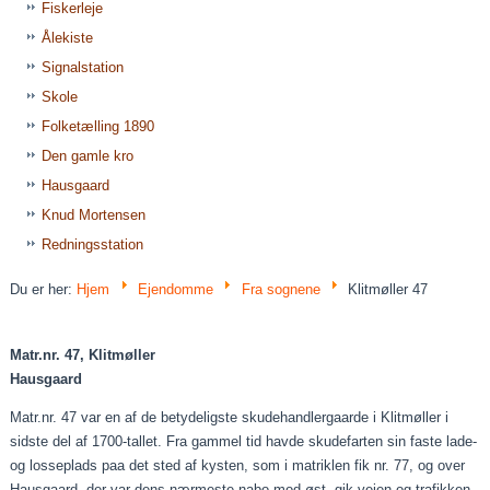
Fiskerleje
Ålekiste
Signalstation
Skole
Folketælling 1890
Den gamle kro
Hausgaard
Knud Mortensen
Redningsstation
Du er her:
Hjem
Ejendomme
Fra sognene
Klitmøller 47
Matr.nr. 47,
Klitmøller
Hausgaard
Matr.nr. 47 var en af de betydeligste
skudehandlergaarde
i Klitmøller i
sidste del af 1700-tallet. Fra gammel tid havde skudefarten sin faste lade-
og losseplads
paa
det sted af kysten, som i matriklen fik nr. 77, og over
Hausgaard, der var dens nærmeste nabo mod øst, gik vejen og trafikken