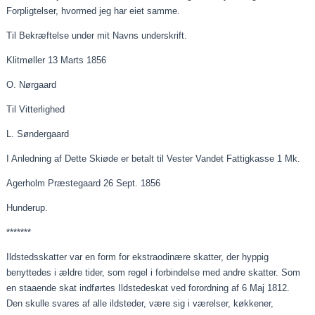
Forpligtelser, hvormed jeg har
eiet
samme.
Til Bekræftelse under mit Navns underskrift.
Klitmøller 13
Marts
1856
O. Nørgaard
Til Vitterlighed
L. Søndergaard
I Anledning af Dette
Skiøde
er betalt til Vester Vandet Fattigkasse 1 Mk.
Agerholm Præstegaard 26 Sept. 1856
Hunderup.
*******
Ildstedsskatter var en form for
ekstraodinære
skatter, der hyppig
benyttedes i ældre tider, som regel i forbindelse med andre skatter. Som
en
staaende
skat indførtes
Ildstedeskat
ved forordning af 6 Maj 1812.
Den skulle svares af alle ildsteder, være sig i værelser, køkkener,