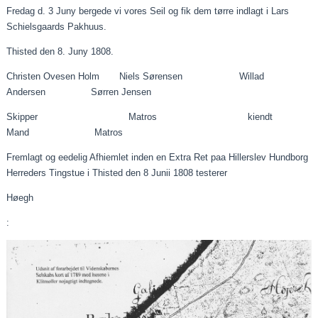
Fredag d. 3
Juny
bergede
vi vores
Seil
og fik dem tørre indlagt i Lars
Schielsgaards
Pakhuus
.
Thisted den 8.
Juny
1808.
Christen Ovesen Holm Niels Sørensen
Willad
Andersen
Sørren
Jensen
Skipper Matros
kiendt
Mand Matros
Fremlagt og
eedelig
Afhiemlet
inden en Extra Ret
paa
Hillerslev Hundborg
Herreders Tingstue i Thisted den 8
Junii
1808 testerer
Høegh
: