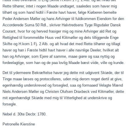
Rette tilhører, intet i nogen
Maade
undtaget,
saaledes
som haver mig
tilhørt og som
hand
hidtil i Fæste
havt
haver, følge
Kiøberen
bemelte
Peder Andersen Møller og hans
Arfvinger
til fuldkommen
Eiendom
for den
Accorderede
Suma
50 Rdl., skriver
Halvtredsens
Tyge Rigsdaler Dansk
Courant
, hvor for og herved frasiger mig og mine
Arfvinger
ald
Ret og
Rettighed til
forommeldte
Huus ved Klitmøller og dets tilliggende Enge
Skifte og
H.korn
1
Fj
. 2 Alb. og alt hvad det med Rette tilhører og tillagt
haver og han i Fæste hidtil
havt
haver i alle
navnlige
Deeler
, hvilket alt
han og
Arfvinger
, som Ejere af samme,
maae
giøre
og saa nyttig og
fordeelagtige
, som han og de
paa
lovlig
Maade
bæst
viide
, ville og kunde.
Det til
ydermeere
Bekræftelse haver jeg dette mit
udgivent
Skiøde
, der til
Tinge
maae
læses og
protocolleres
, uden mig derom noget dertil at give,
egenhændig
underskreved
og
forsegled
, saa og
formaaed
Velagte
Mænd
Niels Andersen Møller og Christen Olufsen
Draxbeck
ved Klitmøller, dette
mit egenhændigt
Skiøde
med mig til Vitterlighed at underskrive og
forsegle.
Nebel d. 30te Decbr. 1780.
Petronelle Kierstine