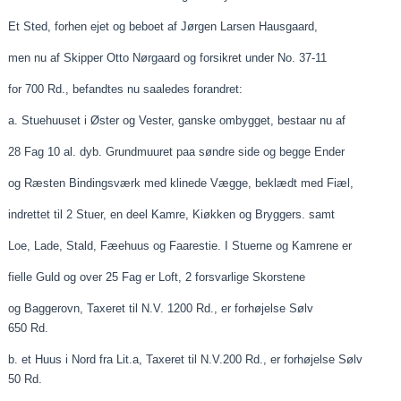
Et Sted, forhen ejet og beboet af Jørgen Larsen Hausgaard,
men nu af Skipper Otto Nørgaard og forsikret under No. 37-11
for 700 Rd.,
befandtes
nu
saaledes
forandret:
a.
Stuehuuset
i Øster og Vester, ganske ombygget,
bestaar
nu af
28 Fag 10 al. dyb.
Grundmuuret
paa
søndre side og begge Ender
og
Ræsten
Bindingsværk med klinede Vægge, beklædt med
Fiæl
,
indrettet til 2 Stuer, en
deel
Kamre,
Kiøkken
og Bryggers. samt
Loe
, Lade, Stald,
Fæehuus
og
Faarestie
. I Stuerne og Kamrene er
fielle
Guld og over 25 Fag er Loft, 2 forsvarlige Skorstene
og
Baggerovn
,
Taxeret
til N.V. 1200 Rd., er forhøjelse Sølv
650 Rd.
b. et Huus i Nord fra
Lit.a
,
Taxeret
til N.V.200 Rd., er forhøjelse Sølv
50 Rd.