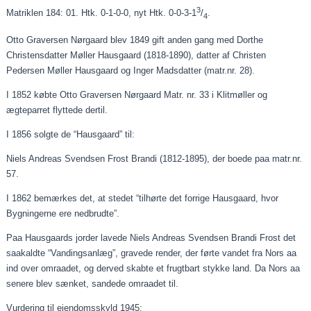
3
Matriklen 184: 01. Htk. 0-1-0-0, nyt Htk. 0-0-3-1
/
.
4
Otto Graversen Nørgaard blev 1849 gift anden gang med Dorthe
Christensdatter Møller Hausgaard (1818-1890), datter af Christen
Pedersen Møller Hausgaard og Inger Madsdatter (matr.nr. 28).
I 1852 købte Otto Graversen Nørgaard Matr. nr. 33 i Klitmøller og
ægteparret flyttede dertil.
I 1856 solgte de “Hausgaard” til:
Niels Andreas Svendsen Frost Brandi (1812-1895), der boede
paa
matr.nr.
57.
I 1862 bemærkes det, at stedet “tilhørte det forrige Hausgaard, hvor
Bygningerne
ere
nedbrudte”.
Paa
Hausgaards jorder lavede Niels Andreas Svendsen Brandi Frost det
saakaldte
“Vandingsanlæg”, gravede render, der førte vandet fra Nors
aa
ind over
omraadet
, og derved skabte et frugtbart stykke land. Da Nors
aa
senere blev sænket, sandede
omraadet
til.
Vurdering til ejendomsskyld 1945: