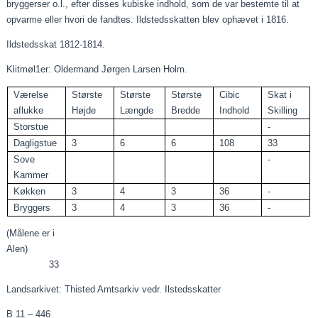
bryggerser o.l., efter disses kubiske indhold, som de var bestemte til at
opvarme eller hvori de fandtes. Ildstedsskatten blev ophævet i 1816.
Ildstedsskat 1812-1814.
Klitmøl1er: Oldermand Jørgen Larsen Holm.
Værelse
Største
Største
Største
Cibic
Skat i
aflukke
Højde
Længde
Bredde
Indhold
Skilling
Storstue
-
Dagligstue
3
6
6
108
33
Sove
-
Kammer
Køkken
3
4
3
36
-
Bryggers
3
4
3
36
-
(Målene er i
Alen)
33
Landsarkivet: Thisted Amtsarkiv vedr. Ilstedsskatter
B 11 – 446