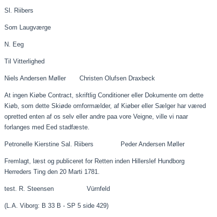
Sl. Riibers
Som
Laugværge
N. Eeg
Til Vitterlighed
Niels Andersen Møller Christen Olufsen Draxbeck
At ingen
Kiøbe
Contract
, skriftlig
Conditioner
eller
Dokumente
om dette
Kiøb
, som dette
Skiøde
omformælder, af
Kiøber
eller Sælger har
væred
opretted
enten af os selv eller andre
paa
vore
Veigne
, ville vi
naar
forlanges med
Eed
stadfæste.
Petronelle Kierstine Sal. Riibers Peder Andersen Møller
Fremlagt, læst og publiceret for Retten inden
Hillerslef
Hundborg
Herreders Ting den 20 Marti 1781.
test. R. Steensen
Vürnfeld
(L.A. Viborg: B 33 B - SP 5 side 429)