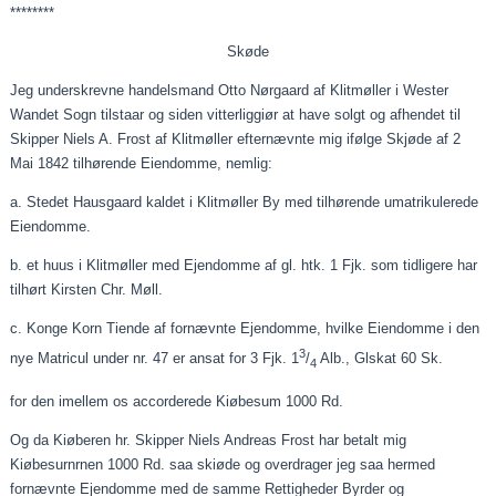
********
Skøde
Jeg underskrevne handelsmand Otto Nørgaard af Klitmøller i Wester
Wandet
Sogn
tilstaar
og siden
vitterliggiør
at have solgt og
afhendet
til
Skipper Niels A. Frost af Klitmøller efternævnte mig ifølge Skjøde af 2
Mai 1842 tilhørende Eiendomme, nemlig:
a. Stedet Hausgaard kaldet i Klitmøller By med tilhørende umatrikulerede
Eiendomme.
b. et
huus
i Klitmøller med Ejendomme af gl. htk. 1
Fjk
. som tidligere har
tilhørt Kirsten Chr.
Møll
.
c. Konge Korn Tiende af fornævnte Ejendomme, hvilke Eiendomme i den
3
nye
Matricul
under nr. 47 er ansat for 3
Fjk
. 1
/
Alb.,
Glskat
60 Sk.
4
for den imellem os
accorderede
Kiøbesum
1000 Rd.
Og da
Kiøberen
hr. Skipper Niels Andreas Frost har betalt mig
Kiøbesurnrnen
1000 Rd. saa
skiøde
og overdrager jeg saa hermed
fornævnte Ejendomme med de samme Rettigheder Byrder og