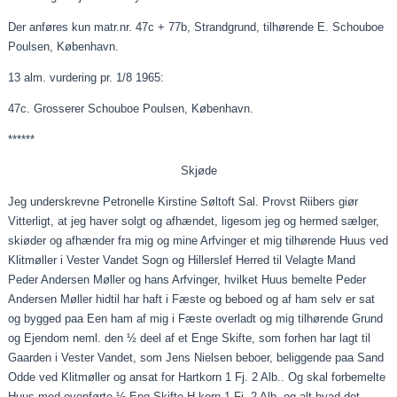
Der anføres kun matr.nr. 47c + 77b, Strandgrund, tilhørende E. Schouboe
Poulsen, København.
13 alm. vurdering pr. 1/8 1965:
47c. Grosserer Schouboe Poulsen, København.
******
Skjøde
Jeg underskrevne Petronelle Kirstine Søltoft Sal. Provst Riibers giør
Vitterligt, at jeg haver solgt og afhændet, ligesom jeg og hermed sælger,
skiøder
og afhænder fra mig og mine
Arfvinger
et mig tilhørende Huus ved
Klitmøller i Vester Vandet Sogn og
Hillerslef
Herred til
Velagte
Mand
Peder Andersen Møller og hans
Arfvinger
, hvilket Huus
bemelte
Peder
Andersen Møller hidtil har haft i Fæste og
beboed
og af ham selv er sat
og
bygged
paa
Een ham af mig i Fæste overladt og mig tilhørende Grund
og Ejendom
neml
. den ½
deel
af et Enge Skifte, som forhen har lagt til
Gaarden i Vester Vandet, som Jens Nielsen beboer, beliggende
paa
Sand
Odde ved Klitmøller og ansat for Hartkorn 1
Fj
. 2
Alb..
Og skal
forbemelte
Huus med
ovenførte
½ Eng Skifte
H.korn
1
Fj
. 2 Alb. og alt hvad det