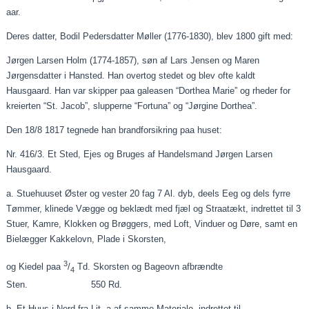
aar
.
Deres datter, Bodil Pedersdatter Møller (1776-1830), blev 1800 gift med:
Jørgen Larsen Holm (1774-1857), søn af Lars Jensen og Maren
Jørgensdatter
i Hansted. Han overtog stedet og blev ofte kaldt
Hausgaard. Han var skipper
paa
galeasen “Dorthea Marie” og
rheder
for
kreierten
“St. Jacob”, slupperne “Fortuna” og “Jørgine Dorthea”.
Den 18/8 1817 tegnede han brandforsikring
paa
huset:
Nr. 416/3. Et Sted, Ejes og Bruges af Handelsmand Jørgen Larsen
Hausgaard.
a.
Stuehuuset
Øster og vester 20 fag 7 Al. dyb,
deels
Eeg og dels fyrre
Tømmer, klinede Vægge og beklædt med fjæl og
Straatækt
, indrettet til 3
Stuer, Kamre, Klokken og Brøggers, med Loft, Vinduer og Døre, samt en
Bielægger
Kakkelovn, Plade i Skorsten,
3
og
Kiedel
paa
/
Td. Skorsten og Bageovn afbrændte
4
Sten. 550 Rd.
b. Et Huus i Nord fra Lit. a af samme Materiale, indrettet til