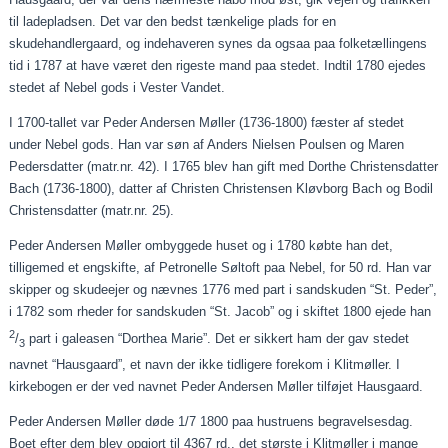
til ladepladsen. Det var den bedst tænkelige plads for en
skudehandlergaard
, og indehaveren synes da ogsaa
paa
folketællingens
tid i 1787 at have været den rigeste mand
paa
stedet. Indtil 1780 ejedes
stedet af Nebel gods i Vester Vandet.
I 1700-tallet var Peder Andersen Møller (1736-1800) fæster af stedet
under Nebel gods. Han var søn af Anders Nielsen Poulsen og Maren
Pedersdatter (matr.nr. 42). I 1765 blev han gift med Dorthe Christensdatter
Bach (1736-1800), datter af Christen Christensen
Kløvborg
Bach og Bodil
Christensdatter (matr.nr. 25).
Peder Andersen Møller ombyggede huset og i 1780 købte han det,
tilligemed et engskifte, af Petronelle Søltoft
paa
Nebel, for 50 rd. Han var
skipper og skudeejer og nævnes 1776 med part i sandskuden “St. Peder”,
i 1782 som
rheder
for sandskuden “St. Jacob” og i skiftet 1800 ejede han
2
/
part i galeasen “Dorthea Marie”. Det er sikkert ham der gav stedet
3
navnet “Hausgaard”, et navn der ikke tidligere forekom i Klitmøller. I
kirkebogen er der ved navnet Peder Andersen Møller tilføjet Hausgaard.
Peder Andersen Møller døde 1/7 1800
paa
hustruens begravelsesdag.
Boet efter dem blev opgjort til 4367 rd., det største i Klitmøller i mange