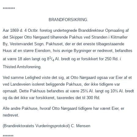
********
BRANDFORSIKRING.
Aar
1869 d. 4
Octbr
. foretog undertegnede
Branddirekteur
Opmaaling
af
det Skipper Otto Nørgaard tilhørende Pakhus ved Stranden i Klitmøller
By,
Vestervandet
Sogn. Pakhuset, der er det eneste
tilbagestaaende
Huus af en større
Eiendom
, hvis øvrige Bygninger er nedrevet,
befandtes
1
at være 18 alen langt og 8
/
Al. bredt og er
forsikkert
for 250 Rd. i
4
Thisted Amtsforening.
Ved samme
Leilighed
viste det sig, at Otto Nørgaard ogsaa var
Eier
af et
ved
Landeveien
isoleret beliggende
Pakhuus
, der ikke tidligere var
opmaalt
. Dette
Pakhuus
befandtes
at være 25½ Al. langt og 10½ Al. bredt
og da det ikke var
forsikkeret
,
taxeredes
det til 300 Rd.
Alle andre Pakhuse, hvoraf Otto Nørgaard tidligere har været
Eier
, er
nedrevet.
(Brandirektoratets Vurderingsprotokol) C.
Mensen
*******