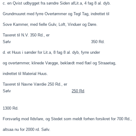
c. en Qvist udbygget fra søndre Siden
afLit.a
, 4 fag 8 al. dyb.
Grundmuuret
med fyrre Overtømmer og Tegl Tag, indrettet til
Sove Kammer, med
fielle
Gulv, Loft, Vinduer og Døre.
Taxeret
til N.V. 350 Rd., er
Sølv 350 Rd.
d. et Huus i sønder for
Lit.a
, 8 fag 8 al. dyb, fyrre under
og overtømmer, klinede Vægge, beklædt med
flæl
og
Straaetag
,
indrettet til
Material
Huus.
Taxeret
til Navne
Værdie
250 Rd., er
Sølv
250 Rd
.
1300 Rd.
Forsvarlig mod Ildsfare, og Stedet som meldt forhen forsikret for 700 Rd.,
altsaa
nu for 2000 rd. Sølv.