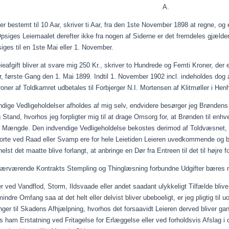
A.
er bestemt til 10
Aar
, skriver ti
Aar
, fra den 1ste
November
1898 at regne, og e
Opsiges
Leiemaalet
derefter ikke fra nogen af Siderne er det fremdeles
gjælde
iges til en 1ste Mai eller 1.
November
.
ieafgift
bliver at svare mig 250 Kr., skriver to Hundrede og Femti Kroner, der
r
, første Gang den 1. Mai 1899. Indtil 1.
November
1902
incl
. indeholdes dog
oner af Toldkamret udbetales til
Forbjerger
N.I. Mortensen af Klitmøller i Henh
ndige Vedligeholdelser afholdes af mig selv,
endvidere
besørger jeg Brøndens f
g
Stand, hvorhos jeg forpligter mig til at drage Omsorg for, at Brønden til enhv
ig Mængde. Den indvendige Vedligeholdelse bekostes derimod af Toldvæsnet, 
orte ved Raad eller Svamp
ere
for hele
Leietiden
Leieren
uvedkommende og bek
elst
det
maatte
blive forlangt, at anbringe en Dør fra Entreen til det til høj
ærværende Kontrakts Stempling og Thinglæsning forbundne Udgifter bæres m
er ved Vandflod, Storm,
Ildsvaade
eller andet
saadant
ulykkeligt Tilfælde bliv
mindre Omfang saa at det helt eller delvist bliver ubeboeligt, er jeg pligtig til 
inger til Skadens Afhjælpning, hvorhos det
forsaavidt
Leieren
derved bliver gan
s ham Erstatning ved Fritagelse for Erlæggelse eller ved forholdsvis Afslag i