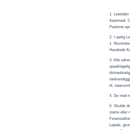
1.
Leietiden
Aaremaal
. 
Parterne ops
2. I
aarlig
Le
1.
Novembe
Hundrede Kr
3. Alle udve
upaaklageli
tilstrækkel
nødvendiggj
til,
naarsomh
4. De med n
5. Skulde d
større eller 
Foranstaltn
Lejede, give