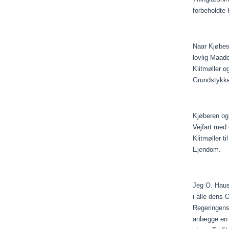
forbeholdte 
Naar
Kjøbe
lovlig
Maad
Klitmøller o
Grundstykke 
Kjøberen
og 
Vejfart med 
Klitmøller t
Ejendom.
Jeg O. Hau
i alle dens 
Regeringens
anlægge en 