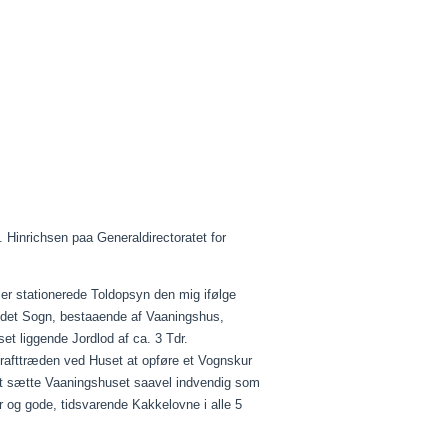
 Hinrichsen
paa
Generaldirectoratet
for
ler stationerede Toldopsyn den mig ifølge
andet Sogn,
bestaaende
af
Vaaningshus
,
t liggende Jordlod af ca. 3 Tdr.
rafttræden ved Huset at opføre et Vognskur
at sætte
Vaaningshuset
saavel
indvendig som
ur og gode,
tidsvarende
Kakkelovne i alle 5