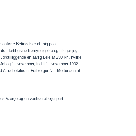
 anførte Betingelser af mig
paa
ds. dertil givne Bemyndigelse og tilsiger jeg
ordtilliggende en
aarlig
Leie
af 250 Kr., hvilke
Mai og 1. November, indtil 1. November 1902
d.A
. udbetales til
Forbjerger
N.I. Mortensen af
ards Værge og en verificeret
Gjenpart