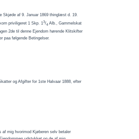
ge Skjøde af 9.
Januar
1869 thinglæst d. 19.
3
tkorn
priviligeret
1 Skp. 1
/
Alb., Gammelskat
4
agen 2de til denne Ejendom hørende Klitskifter
ner
paa
følgende Betingelser.
tter og Afgifter for 1ste
Halvaar
1888, efter
s af mig hvorimod
Kjøberen
selv betaler
 Ejendommen udstykket og de af mig