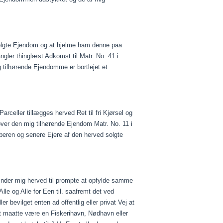
lgte Ejendom og at hjelme ham denne
paa
ler thinglæst Adkomst til Matr. No. 41 i
g tilhørende Ejendomme er bortlejet et
rceller tillægges herved Ret til fri
Kjørsel
og
over den mig tilhørende Ejendom Matr. No. 11 i
beren
og senere Ejere af den herved solgte
inder mig herved til prompte at opfylde samme
lle og Alle for Een til.
saafremt
det ved
er bevilget enten ad offentlig eller privat Vej at
t
maatte
være en Fiskerihavn, Nødhavn eller