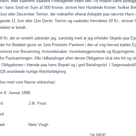
khavn, eller
saafremt
saadant
Foretagende inden den Tid
maatte
være
paalig
 i hans Sted en Sum af 500 Kroner, skriver fem Hundrede Kroner, hvilket Bel
 Juni eller December Termin, der indtræffer
efterat
Arbejdet
paa
nævnte Havn 
gende 11 Juni eller 11te
Decbr
. Termin og
saaledes
fremdeles 50 Kr., skriver f
eløbet er betalt.
0 Kr. der er rentefri udsteder jeg, samtidig med at jeg erholder Skjøde
paa
Ej
der for Beløbet gives en 1ste Prioritets Panteret i den af mig herved
kjøbte
Ej
vorimod min Besætning, Avlsredskaber,
Inventariegjenstande
og Bygningerne, 
or Pantsætningen. Alle Udbetalinger efter denne Obligation skal ske frit og ska
 Obligationen i Hænde
paa
hans Bopæl og i god Betalingstid. I
Søgsmaalstil
28 anordnede hurtige Retsforfølgning.
else med
vore
Navne
vidnesfast
.
en 9. Januar 1888.
gaard J.M. Frost
hed
ragsbæk Niels
Viegh
SKJØDE.