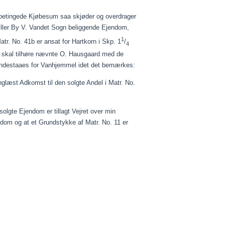
betingede
Kjøbesum
saa
skjøder
og overdrager
øller By V. Vandet Sogn beliggende Ejendom,
1
atr. No. 41b er ansat for Hartkorn i Skp. 1
/
4
af skal tilhøre nævnte O. Hausgaard med de
indestaaes
for Vanhjemmel idet det bemærkes:
inglæst Adkomst til den solgte Andel i Matr. No.
olgte Ejendom er tillagt Vejret over min
dom og at et Grundstykke af Matr. No. 11 er