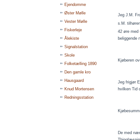
Ejendomme
Øster Mølle
Jeg J.M. Fr
Vester Mølle
s.M
. tilhør
Fiskerleje
42 øre med d
Ålekiste
beliggende n
Signalstation
Skole
Kjøberen
ove
Folketælling 1890
Den gamle kro
Hausgaard
Jeg
frigjør
E
Knud Mortensen
hvilken Tid
Redningsstation
Kjøbesumm
De med nær
Thinglæsni