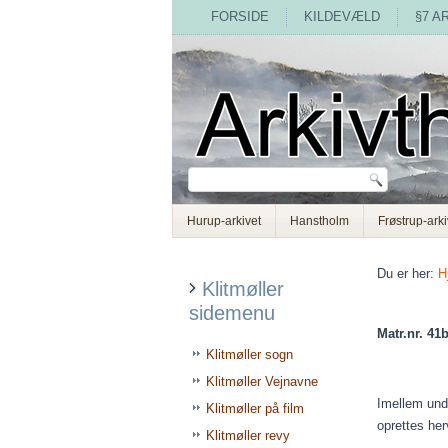
FORSIDE
KILDEVÆLD
§7 A
Hurup-arkivet
Hanstholm
Frøstrup-arki
Du er her:
H
Klitmøller
sidemenu
Matr.nr. 41b
Klitmøller sogn
Klitmøller Vejnavne
Imellem und
Klitmøller på film
oprettes he
Klitmøller revy