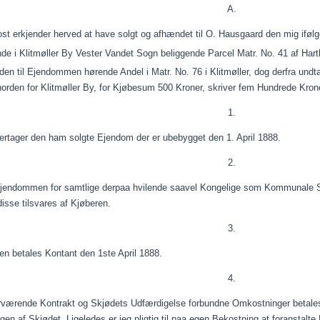
A.
ost
erkjender
herved at have solgt og afhændet til O. Hausgaard den mig iføl
ende i Klitmøller By Vester Vandet Sogn beliggende Parcel Matr. No. 41 af Har
en til Ejendommen hørende Andel i Matr. No. 76 i Klitmøller, dog derfra undt
orden for Klitmøller By, for
Kjøbesum
500 Kroner, skriver fem Hundrede Kro
1.
rtager den ham solgte Ejendom der er ubebygget den 1.
April
1888.
2.
jendommen for samtlige
derpaa
hvilende
saavel
Kongelige som Kommunale Ska
 disse
tilsvares
af
Kjøberen
.
3.
en
betales Kontant den 1ste
April
1888.
4.
værende Kontrakt og
Skjødets
Udfærdigelse forbundne Omkostninger betale
ngen af
Skjødet
. Ligeledes er jeg pligtig til
paa
egen Bekostning at foranstalte