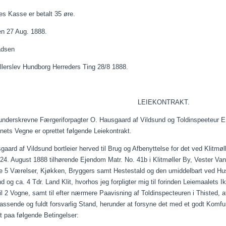
ges Kasse er betalt 35 øre.
den 27
Aug.
1888.
adsen
llerslev Hundborg Herreders Ting 28/8 1888.
LEIEKONTRAKT.
underskrevne Færgeriforpagter O. Hausgaard af Vildsund og
Toldinspeeteur
E.
ets Vegne er oprettet følgende
Leiekontrakt
.
gaard af Vildsund
bortleier
herved til Brug og Afbenyttelse for det ved Klitmøl
 24. August 1888 tilhørende Ejendom Matr. No. 41b i Klitmøller By, Vester V
e 5 Værelser,
Kjøkken
, Bryggers samt Hestestald og den umiddelbart ved Huse
og ca. 4 Tdr. Land Klit, hvorhos jeg forpligter mig til forinden
Leiemaalets
Ik
il 2 Vogne, samt til efter nærmere
Paavisning
af
Toldinspecteuren
i Thisted, 
passende og fuldt forsvarlig Stand, herunder at forsyne det med et godt Komf
lt
paa
følgende Betingelser: