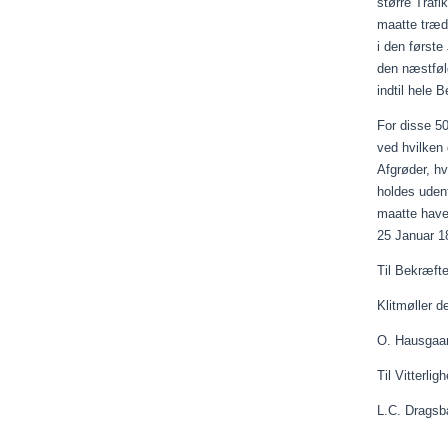
større Trafi
maatte
træde
i den første
den næstføl
indtil hele B
For disse 50
ved hvilken 
Afgrøder, h
holdes udenf
maatte
have
25
Januar
18
Til Bekræft
Klitmøller d
O. Haus
Til Vitterlig
L.C. D