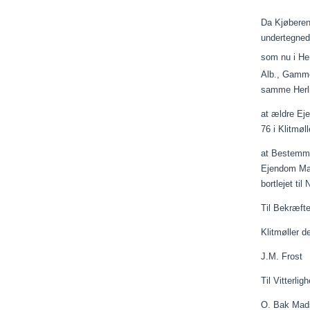
Da
Kjøbere
undertegned
som nu i Hen
Alb., Gamme
samme Herli
at ældre Eje
76 i Klitmøll
at Bestemm
Ejendom Mat
bortlejet til
Til Bekræft
Klitmøller 
J.M. Frost
Til Vitterlig
O. Bak 