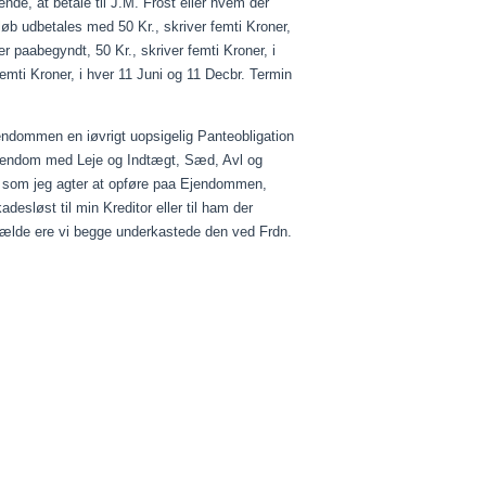
gende
, at betale til J.M. Frost eller hvem der
øb udbetales med 50 Kr., skriver femti Kroner,
er
paabegyndt
, 50 Kr., skriver femti Kroner, i
emti Kroner, i hver 11
Juni
og 11
Decbr
. Termin
endommen en
iøvrigt
uopsigelig Panteobligation
endom med Leje og Indtægt, Sæd, Avl og
som jeg agter at opføre
paa
Ejendommen,
desløst til min Kreditor eller til ham der
fælde
ere
vi begge underkastede den ved
Frdn
.