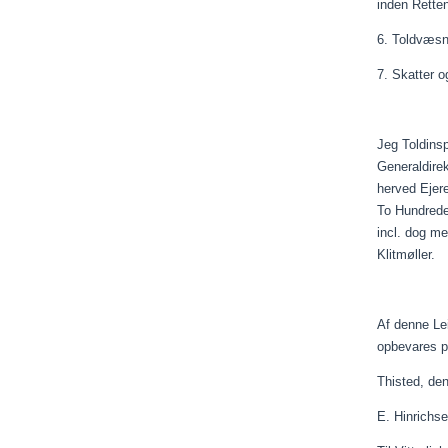
inden Rette
6. Toldvæsne
7. Skatter o
Jeg
Toldins
Generaldirek
herved Ejer
To Hundrede
incl
. dog m
Klitmøller.
Af denne
Le
opbevares
p
Thisted, de
E. Hinr