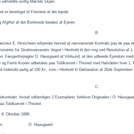
n udmeldte uvillig Mænds
Skjøn
.
t er berettiget til
Fremleie
af det lejede.
g Afgifter af det
Bortleiede
betales af Ejeren.
B.
pecteur
E.
Hinricheen
erkjender
herved at nærværende Kontrakt
paa
de
paa
de
toratets for Skattevæsenets Vegne i Henhold til den mig ved Resolution af 1. 
en, Færgeriforpagter O. Hausgaard af Vildsund, af den
udleiede
Ejendom med J
 og Femti Kroner udbetales
paa
Toldkamret i Thisted med Halvdelen hver 1. 
ed Indehold
aarlig
af 100 Kr., som i Henhold til Deklaration af 26de September
C.
iekontrakt
, hvoraf udfærdiges 2
Exemplarer
, forbliver Originalen i O. Hausga
aa
Toldkamret i Thisted.
n 8. Oktober 1898.
ichsen O. Hausgaard