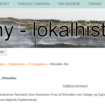
RKIVET
FORLAGET KNAKKEN
FRA SOGNENE
TEMAER
vet
jem
Ejendomme
Fra sognene
Klitmøller 41b
, Klitmøller.
KØBEKONTRAKT.
erskrevne Husmand Jens Mortensen Frost af Klitmøller som Sælger og
Gjæs
rved følgende
Kjøbekontrakt
.