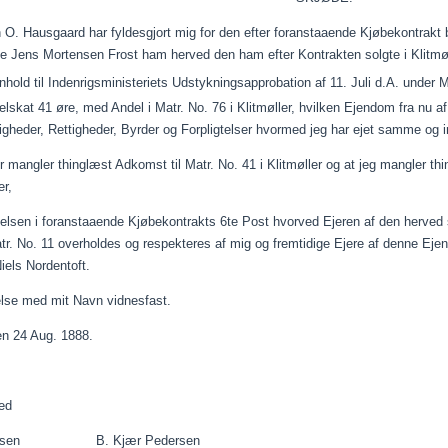
n
O. Hausgaard har
fyldesgjort
mig for den efter
foranstaaende
Kjøbekontrakt
e Jens Mortensen Frost ham herved den ham efter Kontrakten solgte i Klitm
hold til Indenrigsministeriets Udstykningsapprobation af 11.
Juli
d.A
. under M
lskat 41 øre, med Andel i Matr. No. 76 i Klitmøller, hvilken Ejendom fra nu 
gheder, Rettigheder, Byrder og Forpligtelser hvormed jeg har ejet samme og
r mangler thinglæst Adkomst til Matr. No. 41 i Klitmøller og at jeg mangler th
er,
elsen i
foranstaaende
Kjøbekontrakts
6te Post hvorved Ejeren af den herved s
r. No. 11 overholdes og respekteres af mig og fremtidige Ejere af denne Ejen
 Niels Nordentoft.
else med mit Navn
vidnesfast
.
den 24
Aug.
1888.
hed
Madsen B. Kjær Pedersen