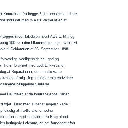
r Kontrakten fra begge Sider uopsigelig i dette
nde
indtil det med ½ Aars Varsel af en af
 erlægges med Halvdelen hvert Aars 1. Mai og
aarlig
100 Kr. i den tilkommende Leje, hvilke Et
old til Deklaration af 26. September 1898.
orsvarlige Vedligeholdelse i god og
er Tid er forsynet med godt Drikkevand i
dog at Reparationer, der
maatte
være
ostes af mig. Jeg forpligter mig endvidere
re for samme beliggende Værelse.
ed Halvdelen af de kontraherende Parter.
e tilføjet Huset med Tilbehør nogen Skade i
uopholdelig at træffe alle fornødne
ske eller delvist udelukket fra Brug af det
 den betingede
Leiesum
, alt om fornødent efter