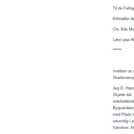
Til de Fatti
Klitmøller 
Chr. Bak M
Læst
paa
Hi
******
Imellem os 
Skattevæsen
Jeg O. Haus
Skjøde dat.
indeholdend
Bygsædeland 
med Plads t
udvendig i 
Værelser. A