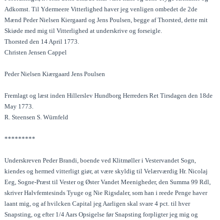
Adkomst. Til Ydermeere Vitterlighed haver jeg venligen ombedet de 2de
Mænd Peder Nielsen Kiergaard og Jens Poulsen, begge af Thorsted, dette mit
Skiøde med mig til Vitterlighed at underskrive og forseigle.
Thorsted den 14 April 1773.
Christen Jensen Cappel
Peder Nielsen Kiærgaard Jens Poulsen
Fremlagt og læst inden Hillerslev Hundborg Herreders Ret Tirsdagen den 18de
May 1773.
R. Steensen S. Würnfeld
*********
Underskreven Peder Brandi, boende ved Klitmøller i Vestervandet Sogn,
kiendes og hermed vitterligt giør, at være skyldig til Velærværdig Hr. Nicolaj
Eeg, Sogne-Præst til Vester og Øster Vandet Meenigheder, den Summa 99 Rdl,
skriver Halvfemtesinds Tyuge og Nie Rigsdaler, som han i reede Penge haver
laant mig, og af hvilcken Capital jeg Aarligen skal svare 4 pct. til hver
Snapsting, og efter 1/4 Aars Opsigelse før Snapsting forpligter jeg mig og