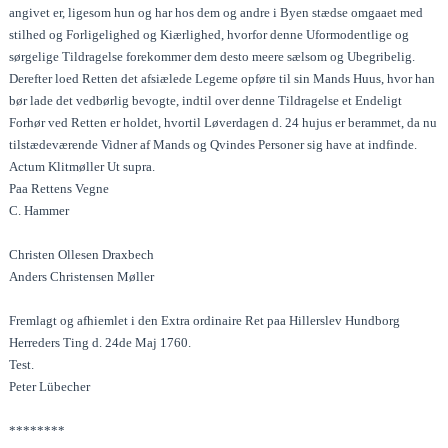
angivet er, ligesom hun og har hos dem og andre i Byen stædse omgaaet med
stilhed og Forligelighed og Kiærlighed, hvorfor denne Uformodentlige og
sørgelige Tildragelse forekommer dem desto meere sælsom og Ubegribelig.
Derefter loed Retten det afsiælede Legeme opføre til sin Mands Huus, hvor han
bør lade det vedbørlig bevogte, indtil over denne Tildragelse et Endeligt
Forhør ved Retten er holdet, hvortil Løverdagen d. 24 hujus er berammet, da nu
tilstædeværende Vidner af Mands og Qvindes Personer sig have at indfinde.
Actum Klitmøller Ut supra.
Paa Rettens Vegne
C. Hammer
Christen Ollesen Draxbech
Anders Christensen Møller
Fremlagt og afhiemlet i den Extra ordinaire Ret paa Hillerslev Hundborg
Herreders Ting d. 24de Maj 1760.
Test.
Peter Lübecher
********