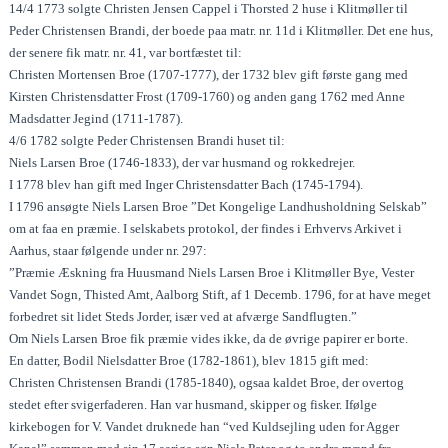
14/4 1773 solgte Christen Jensen Cappel i Thorsted 2 huse i Klitmøller til
Peder Christensen Brandi, der boede paa matr. nr. 11d i Klitmøller. Det ene hus,
der senere fik matr. nr. 41, var bortfæstet til:
Christen Mortensen Broe (1707-1777), der 1732 blev gift første gang med
Kirsten Christensdatter Frost (1709-1760) og anden gang 1762 med Anne
Madsdatter Jegind (1711-1787).
4/6 1782 solgte Peder Christensen Brandi huset til:
Niels Larsen Broe (1746-1833), der var husmand og rokkedrejer.
I 1778 blev han gift med Inger Christensdatter Bach (1745-1794).
I 1796 ansøgte Niels Larsen Broe ”Det Kongelige Landhusholdning Selskab”
om at faa en præmie. I selskabets protokol, der findes i Erhvervs Arkivet i
Aarhus, staar følgende under nr. 297:
”Præmie Æskning fra Huusmand Niels Larsen Broe i Klitmøller Bye, Vester
Vandet Sogn, Thisted Amt, Aalborg Stift, af 1 Decemb. 1796, for at have meget
forbedret sit lidet Steds Jorder, især ved at afværge Sandflugten.”
Om Niels Larsen Broe fik præmie vides ikke, da de øvrige papirer er borte.
En datter, Bodil Nielsdatter Broe (1782-1861), blev 1815 gift med:
Christen Christensen Brandi (1785-1840), ogsaa kaldet Broe, der overtog
stedet efter svigerfaderen. Han var husmand, skipper og fisker. Ifølge
kirkebogen for V. Vandet druknede han “ved Kuldsejling uden for Agger