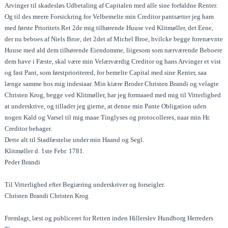
Arvinger til skadesløs Udbetaling af Capitalen med alle sine forfaldne Renter.
Og til des meere Forsickring for Velbemelte min Creditor pantsætter jeg ham
med første Prioritets Ret 2de mig tilhørende Huuse ved Klitmøller, det Eene,
der nu beboes af Niels Broe, det 2det af Michel Broe, hvilcke begge forenævnte
Huuse med ald dem tilhørende Eiendomme, liigesom som nærværende Beboere
dem have i Fæste, skal være min Velærværdig Creditor og hans Arvinger et vist
og fast Pant, som førstprioritered, for bemelte Capital med sine Renter, saa
længe samme hos mig indestaar. Min kiære Broder Christen Brandi og velagte
Christen Krog, begge ved Klitmøller, har jeg formaaed med mig til Vitterlighed
at underskrive, og tillader jeg gierne, at denne min Pante Obligation uden
nogen Kald og Varsel til mig maae Tinglyses og protocolleres, naar min Hr.
Creditor behager.
Dette alt til Stadfæstelse under min Haand og Segl.
Klitmøller d. 1ste Febr. 1781.
Peder Brandi
Til Vitterlighed efter Begiæring underskriver og forseigler.
Christen Brandi Christen Krog
Fremlagt, læst og publiceret for Retten inden Hillerslev Hundborg Herreders