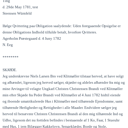
Ting
d. 29de May 1781, test
Steensen Würnfeld
Ifølge Qvittering paa Obligation saalydende: Uden foregaaende Opsigelse er
denne Obligations Indhold tilfulde betalt, hvorfore Qvitteres.
Agerholm Præstegaard d. 4 Juny 1782
N. Eeg
********
SKJØDE.
Jeg underskrevne Niels Larsen Bro ved Klitmøller tilstaar herved, at have solgt
og afhændet, ligesom jeg herved sælger, skjøder og aldeles afhænder fra mig og
mine Arvinger til velagte Ungkarl Christen Christensen Brandi ved Klitmøller
min efter Skjøde fra Peder Brandi ved Klitmøller af 4 Juni 1782 hidtil eiende
og iboende umatrikulerede Hus i Klitmøller med tilhørende Ejendomme, samt
tilhørende Herligheder og Rettigheder i alle Maader. Endvidere sælger jeg
herved til benævnte Christen Christensen Brandi al den mig tilhørende Ind og
Udbo, ligesom det nu fortiden befindes i bestaaende af 1 Ko, Faar, 1 Stueuhr
med Hus, 1 jern Bilægger Kakkelovn, Sengeklæder, Borde og Stole,