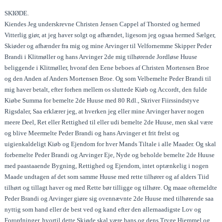
SKIØDE.
Kiendes Jeg underskrevne Christen Jensen Cappel af Thorsted og hermed
Vitterlig giør, at jeg haver solgt og afhændet, ligesom jeg ogsaa hermed Sælger,
Skiøder og afhænder fra mig og mine Arvinger til Velfornemme Skipper Peder
Brandi i Klitmøller og hans Arvinger 2de mig tilhørende Jordløse Huuse
beliggende i Klitmøller, hvoraf den Eene beboes af Christen Mortensen Broe
og den Anden af Anders Mortensen Broe. Og som Velbemelte Peder Brandi til
mig haver betalt, efter forhen mellem os sluttede Kiøb og Accordt, den fulde
Kiøbe Summa for bemelte 2de Huuse med 80 Rdl., Skriver Fiirssindstyve
Rigsdaler, Saa erklærer jeg, at hverken jeg eller mine Arvinger haver nogen
meere Deel, Ret eller Rettighed til eller udi bemelte 2de Huuse, men skal være
og blive Meermelte Peder Brandi og hans Arvinger et frit frelst og
uigienkaldeligt Kiøb og Ejendom for hver Mands Tiltale i alle Maader. Og skal
forbemelte Peder Brandi og Arvinger Eje, Nyde og beholde bemelte 2de Huuse
med paastaaende Bygning, Rettighed og Ejendom, intet optænkelig i nogen
Maade undtagen af det som samme Huuse med rette tilhører og af alders Tiid
tilhørt og tillagt haver og med Rette bør tilligge og tilhøre. Og maae oftemeldte
Peder Brandi og Arvinger giøre sig ovennævnte 2de Huuse med tilhørende saa
nyttig som hand eller de best ved og kand efter den allernaadigste Lov og
Forordninger, hvortil dette Skiøde skal være hans og dens Tryge Hiemmel og