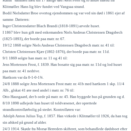
Kanal” sammen med sin 17 aarige søn Niels Peter og to andre mænd fra
Klitmøller. Hans lig blev fundet ved Vangsaa strand.
Bodil Nielsdatter Broe overtog ejendommen og var ved sin død i 1861 ejer af
samme. Datteren:
Inger Christensdatter Blach Brandi (1818-1891) arvede huset.
I 1867 blev hun gift med enkemanden Niels Andreas Christensen Dragsbech
(1825-1893), der boede paa matr. nr. 67.
19/12 1868 solgte Niels Andreas Christensen Dragsbech matr. nr. 41 til:
Christen Christensen Kjær (1802-1876), der boede paa matr. nr. 11d.
9/1 1869 solgte han matr. nr. 11 og 41 til:
Jens Mortensen Frost, f. 1839. Han bosatte sig paa matr. nr. 11d og lod huset
paa matr. nr. 41 nedrive.
Hartkorn var da 0-1-0-1¾.
24/8 1888 solgte Jens Mortensen Frost matr. nr. 41b med hartkorn 1 skp. 11/4
Alb., glskat 41 øre med andel i matr. nr. 76 til:
Otto Hausgaard, der b oede på matr. nr. 45. Han byggede hus på grunden og d.
8/10 1898 udlejede han huset til toldvæsenet, der oprettede
strandkontrollørbolig på stedet. Kontrolløren var:
Adolph Anton Julius Top, f. 1857. Han virkede i Klitmøller til 1926, da han tog
sin afsked på grund af alder.
24/3 1914. Skøde fra Morsø Herreders skifteret, som behandlede dødsboet efter