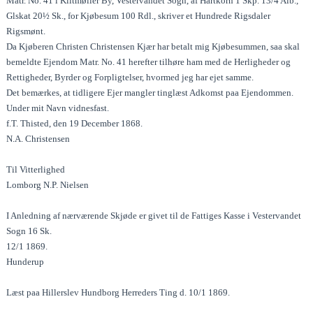
Matr. No. 41 i Klitmøller By, Vestervandet Sogn, af Hartkorn 1 Skp. 13/4 Alb.,
Glskat 20½ Sk., for Kjøbesum 100 Rdl., skriver et Hundrede Rigsdaler
Rigsmønt.
Da Kjøberen Christen Christensen Kjær har betalt mig Kjøbesummen, saa skal
bemeldte Ejendom Matr. No. 41 herefter tilhøre ham med de Herligheder og
Rettigheder, Byrder og Forpligtelser, hvormed jeg har ejet samme.
Det bemærkes, at tidligere Ejer mangler tinglæst Adkomst paa Ejendommen.
Under mit Navn vidnesfast.
f.T. Thisted, den 19 December 1868.
N.A. Christensen
Til Vitterlighed
Lomborg N.P. Nielsen
I Anledning af nærværende Skjøde er givet til de Fattiges Kasse i Vestervandet
Sogn 16 Sk.
12/1 1869.
Hunderup
Læst paa Hillerslev Hundborg Herreders Ting d. 10/1 1869.