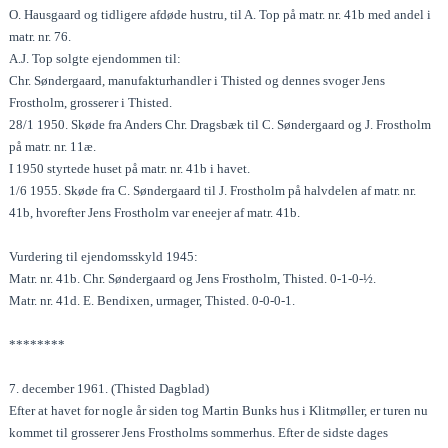
O. Hausgaard og tidligere afdøde hustru, til A. Top på matr. nr. 41b med andel i
matr. nr. 76.
A.J. Top solgte ejendommen til:
Chr. Søndergaard, manufakturhandler i Thisted og dennes svoger Jens
Frostholm, grosserer i Thisted.
28/1 1950. Skøde fra Anders Chr. Dragsbæk til C. Søndergaard og J. Frostholm
på matr. nr. 11æ.
I 1950 styrtede huset på matr. nr. 41b i havet.
1/6 1955. Skøde fra C. Søndergaard til J. Frostholm på halvdelen af matr. nr.
41b, hvorefter Jens Frostholm var eneejer af matr. 41b.
Vurdering til ejendomsskyld 1945:
Matr. nr. 41b. Chr. Søndergaard og Jens Frostholm, Thisted. 0-1-0-½.
Matr. nr. 41d. E. Bendixen, urmager, Thisted. 0-0-0-1.
********
7. december 1961. (Thisted Dagblad)
Efter at havet for nogle år siden tog Martin Bunks hus i Klitmøller, er turen nu
kommet til grosserer Jens Frostholms sommerhus. Efter de sidste dages