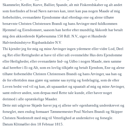
Skammeler, Kedler, Kurve, Ballier, Spande, alt mit Fiskeredskaber og alt andet
som forefindes af hvad Navn nævnes kan, intet kan paa nogen Maade af mig
forbeholdes, ovenanførte Ejendomme skal efterdags ene og alene tilhøre
benævnte Christen Christensen Brandi og hans Arvinger med fuldkommen
Hjemmel og Eiendomsret, saasom han herfor efter mundtlig Akkordt har betalt
mig den akkorderede Kjøbesumma 150 Rdl. N.V., siger et Hundrede
Halvtredsindstyve Rigsbankdaler N.V.
Thi kjender jeg for mig og mine Arvinger ingen ydermere eller vidre Lod, Deel
og Ret eller Rettigheder at have til eller udi ovenmeldte Hus dets Ejendomme
eller Herligheder, eller ovenanførte Ind- og Udbo i nogen Maade, men samme
skal herefter i Et og Alt, som en lovlig tilkjøbt og betalt Ejendom, Ene og alene
tilhøre forbemeldte Christen Christensen Brandi og hans Arvinger, saa han og
de for eftertiden maa gjøre sig samme saa nyttig og fordelagtig, som de efter
Loven bedst ved vil og kan, alt upaaanket og upaatalt af mig og mine Arvinger,
samt enhver anden, som derpaa med Rette tale kunde, eller haver noget
derimod i alle optænkelige Maader.
Dette mit udgivne Skjøde haver jeg ej allene selv egenhændig underskrevet og
forseglet, men endog formaaet Tømmermester Poul Nielsen Brandi og Skipper
Christen Nordentoft med mig til Vitterlighed at underskrive og forsegle.
Datum Klitmøller den 18 Februar 1815.