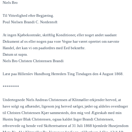
Niels Bro
Til Vitterlighed efter Begjæring.
Poul Nielsen Brandi C. Nordentoft
At ingen Kjøbekontrakt, skriftlig Konditioner, eller noget andet saadant
Dokument af os eller nogen paa vore Vegne har været oprettet om nævnte
Handel, det kan vi om paafordres med Eed bekræfte.
Datum ut supra.
Niels Bro Christen Christensen Brandi
Læst paa Hillerslev Hundborg Herreders Ting Tirsdagen den 4 August 1868.
********
Undertegnede Niels Andreas Christensen af Klitmøller erkjender herved, at
have solgt og afhændet, ligesom jeg herved sælger, jøder og aldeles overdrager
til Christen Christensen Kjær sammesteds, den mig ved Ægteskab med min
Hustru Inger Blak Christensen, ogsaa kaldet Inger Brandi Christensen,
erhvervede og hende ved Skifteretsattest af 31 Juli 1868 hjemlede Husejendom