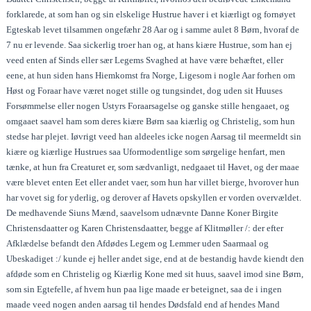
forklarede, at som han og sin elskelige Hustrue haver i et kiærligt og fornøyet
Egteskab levet tilsammen ongefæhr 28 Aar og i samme aulet 8 Børn, hvoraf de
7 nu er levende. Saa sickerlig troer han og, at hans kiære Hustrue, som han ej
veed enten af Sinds eller sær Legems Svaghed at have være behæftet, eller
eene, at hun siden hans Hiemkomst fra Norge, Ligesom i nogle Aar forhen om
Høst og Foraar have været noget stille og tungsindet, dog uden sit Huuses
Forsømmelse eller nogen Ustyrs Foraarsagelse og ganske stille hengaaet, og
omgaaet saavel ham som deres kiære Børn saa kiærlig og Christelig, som hun
stedse har plejet. Iøvrigt veed han aldeeles icke nogen Aarsag til meermeldt sin
kiære og kiærlige Hustrues saa Uformodentlige som sørgelige henfart, men
tænke, at hun fra Creaturet er, som sædvanligt, nedgaaet til Havet, og der maae
være blevet enten Eet eller andet vaer, som hun har villet bierge, hvorover hun
har vovet sig for yderlig, og derover af Havets opskyllen er vorden overvældet.
De medhavende Siuns Mænd, saavelsom udnævnte Danne Koner Birgite
Christensdaatter og Karen Christensdaatter, begge af Klitmøller /: der efter
Afklædelse befandt den Afdødes Legem og Lemmer uden Saarmaal og
Ubeskadiget :/ kunde ej heller andet sige, end at de bestandig havde kiendt den
afdøde som en Christelig og Kiærlig Kone med sit huus, saavel imod sine Børn,
som sin Egtefelle, af hvem hun paa lige maade er beteignet, saa de i ingen
maade veed nogen anden aarsag til hendes Dødsfald end af hendes Mand