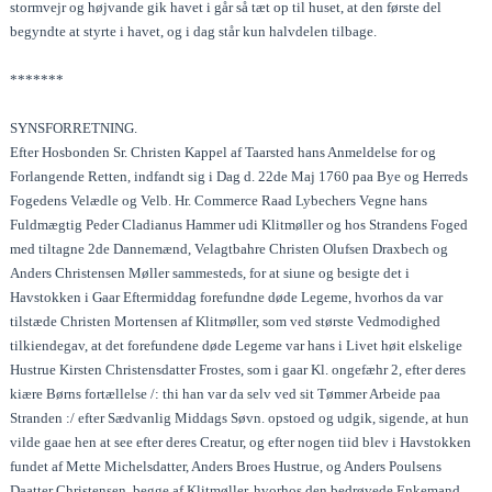
stormvejr og højvande gik havet i går så tæt op til huset, at den første del
begyndte at styrte i havet, og i dag står kun halvdelen tilbage.
*******
SYNSFORRETNING.
Efter Hosbonden Sr. Christen Kappel af Taarsted hans Anmeldelse for og
Forlangende Retten, indfandt sig i Dag d. 22de Maj 1760 paa Bye og Herreds
Fogedens Velædle og Velb. Hr. Commerce Raad Lybechers Vegne hans
Fuldmægtig Peder Cladianus Hammer udi Klitmøller og hos Strandens Foged
med tiltagne 2de Dannemænd, Velagtbahre Christen Olufsen Draxbech og
Anders Christensen Møller sammesteds, for at siune og besigte det i
Havstokken i Gaar Eftermiddag forefundne døde Legeme, hvorhos da var
tilstæde Christen Mortensen af Klitmøller, som ved største Vedmodighed
tilkiendegav, at det forefundene døde Legeme var hans i Livet høit elskelige
Hustrue Kirsten Christensdatter Frostes, som i gaar Kl. ongefæhr 2, efter deres
kiære Børns fortællelse /: thi han var da selv ved sit Tømmer Arbeide paa
Stranden :/ efter Sædvanlig Middags Søvn. opstoed og udgik, sigende, at hun
vilde gaae hen at see efter deres Creatur, og efter nogen tiid blev i Havstokken
fundet af Mette Michelsdatter, Anders Broes Hustrue, og Anders Poulsens
Daatter Christensen, begge af Klitmøller, hvorhos den bedrøvede Enkemand