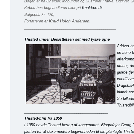
Bogen er på 82 sider, indbundet og illustreret i farve. Udgivet 
Købes hos boghandleren eller på
Knakken.dk
Salgspris kr. 170,-
Forfatteren er
Knud Holch Andersen
.
____________________________________________
Thisted under Besættelsen set med tyske øjne
Arkivet ha
en serie b
efterkomm
officer, d
gjorde tje
vandflyve
Dragsbæk.
blandt and
Se billed
Thistedbil
________________________________________
Thisted-film fra 1950
I 1950 havde Thisted besøg af kongeparret. Biografejer Georg 
pletten for at dokumentere begivenheden til sin planlagte Thiste