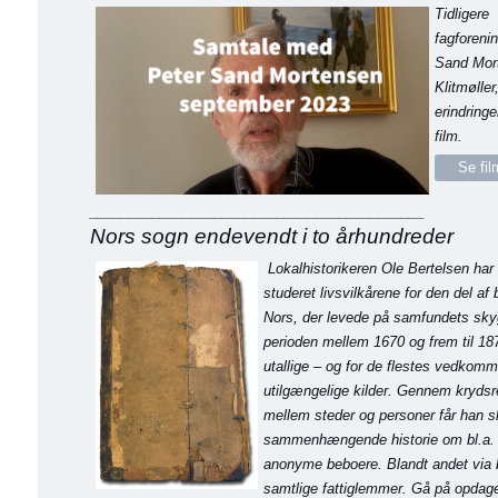
Tidligere
fagforeni
Sand Mor
Klitmøller
erindringer
film.
Se fil
___________________________________________
Nors sogn endevendt i to århundreder
Lokalhistorikeren Ole Bertelsen har 
studeret livsvilkårene for den del af 
Nors, der levede på samfundets sky
perioden mellem 1670 og frem til 187
utallige – og for de flestes vedkom
utilgængelige kilder. Gennem krydsr
mellem steder og
personer
får han s
sammenhængende historie om bl.a.
anonyme beboere. Blandt andet via b
samtlige fattiglemmer. Gå på opdage