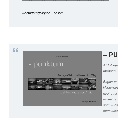
Webtilgængelighed
-
se her
– P
Af fotogr
Madsen
Bogen er 
billedmæs
nuet over
formet og
som kuns
menneske