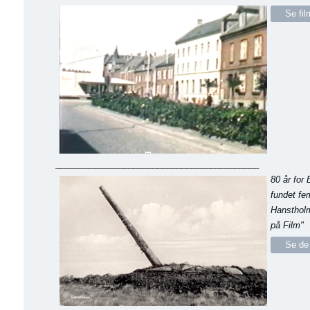
Se fi
__________________________________________
80 år for 
fundet fem
Hansthol
på Film"
Se de 