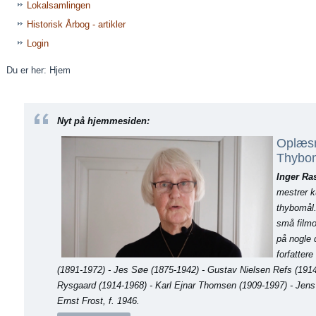
Lokalsamlingen
Historisk Årbog - artikler
Login
Du er her:
Hjem
Nyt på hjemmesiden:
Oplæsn
Thybo
Inger R
mestrer k
thybomål.
små film
på nogle 
forfatter
(1891-1972) - Jes Søe (1875-1942) - Gustav Nielsen Refs (1914
Rysgaard (1914-1968) - Karl Ejnar Thomsen (1909-1997) - Jens
Ernst Frost, f. 1946.