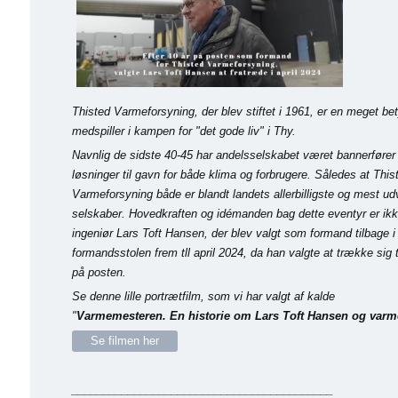
Thisted Varmeforsyning, der blev stiftet i 1961, er en meget be
medspiller i kampen for "det gode liv" i Thy.
Navnlig de sidste 40-45 har andelsselskabet været bannerfører 
løsninger til gavn for både klima og forbrugere. Således at This
Varmeforsyning både er blandt landets allerbilligste og mest ud
selskaber. Hovedkraften og idémanden bag dette eventyr er ik
ingeniør Lars Toft Hansen, der blev valgt som formand tilbage i
formandsstolen frem tll april 2024, da han valgte at trække sig t
på posten.
Se denne lille portrætfilm, som vi har valgt af kalde
"
Varmemesteren. En historie om Lars Toft Hansen og varm
Se filmen her
__________________________________________