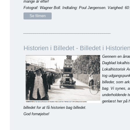
mange år efter!
Fotograf: Wagner Boll.
Indtaling: Poul Jørgensen.
Varighed: 60:
Se filmen
___________________________________________
Historien i Billedet - Billedet i Historie
Gennem en årræ
Dagblad lokalhist
Lokalhistorisk Ar
tog udgangspunkt 
billeder, som arki
bag. Vi synes, at
underholdende tek
genlæst her på 
billedet for at få historien bag billedet.
God fornøjelse!
_______________________________________________