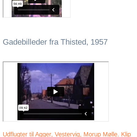
Gadebilleder fra Thisted, 1957
Udflugter til Agger, Vestervig, Morup Mølle. Klip