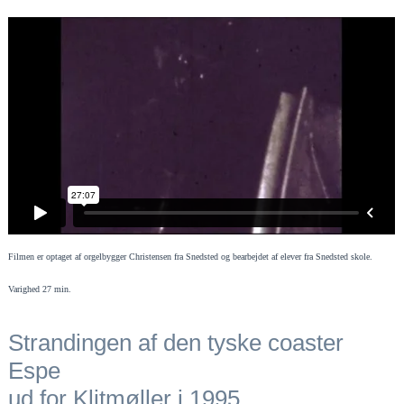
Filmen er optaget af orgelbygger Christensen fra Snedsted og bearbejdet af elever fra Snedsted skole.
Varighed 27 min.
Strandingen af den tyske coaster
Espe
ud for Klitmøller i 1995