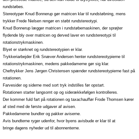
rundstøbes.
Stereotypør Knud Bonnerup gør matricen klar til rundstøbning, mens
trykker Frede Nielsen rengør en støbt rundstereotypi.
Knud Bonnerup lægger matricen i rundstøbemaskinen, der sprøjter
flydende bly over matricen og derved laver en rundstereotypi til
rotationstrykmaskinen.
Blyet er størknet og rundstereotypien er klar.
Trykkeriarbejder Erik Snæver Andersen henter rundstereotypierne til
rotationstrykmaskinen, medens pakkedamerne gør sig klar.
Cheftrykker Jens Jørgen Christensen spænder rundstereotypierne fast på
rotationen.
Farvesider og siderne med sort tryk indstilles før opstart.
Rotationen starter langsomt op og siderækkefølgen kontrolleres.
Der kommer fuld fart på rotationen og taxachauffør Frode Thomsen kører
af sted med de første udgaver af avisen.
Pakkedamerne bundter og pakker aviserne.
Avis bundterne ryger udenfor, hvor byens avisbude er klar til at
bringe dagens nyheder ud til abonnenterne.