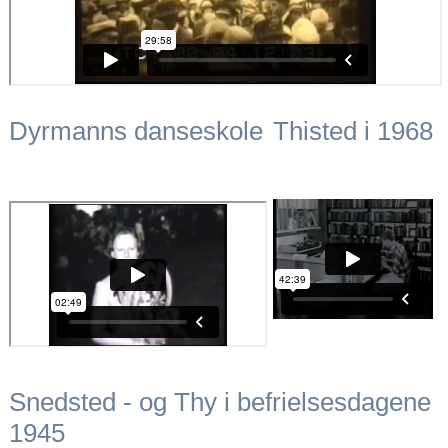
Dyrmanns danseskole
Thisted i 1968
Snedsted - og Thy i befrielsesdagene
1945