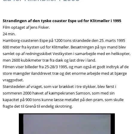
Strandingen af den tyske coaster Espe ud for Klitmøller i 1995
Film optaget af Jens Fisker.
24 min.
Hamborg-coasteren Espe på 1200 tons strandede den 25. marts 1995
600 meter fra kysten ud for Klitmøller. Besætningen på syv mand blev
samlet op af redningsskibet Vestkysten i samarbejde med en helikopter,
men 2600 kubikmeter træ fra dæk og last drev i land.
Filmen viser billeder fra 25-28/3 1995, og man også et godt indtryk af de
store mængder ilanddrevet træ og det enorme arbejde med at bjærge
vraggodset.
Størstedelen af vraget, som var brækket i tre stykker, blev først i
sommeren 2000 hævet af kæmpekranen Samson, som med sin
kapacitet på 900 tons kunne læsse metallet på den pram, som skulle
fragte det til Grenå til endelig skrotning.