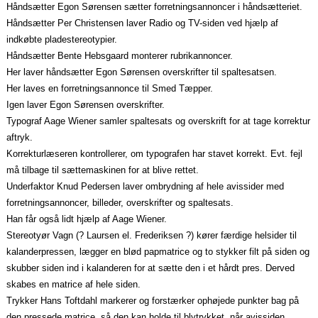
Håndsætter Egon Sørensen sætter forretningsannoncer i håndsætteriet.
Håndsætter Per Christensen laver Radio og TV-siden ved hjælp af
indkøbte pladestereotypier.
Håndsætter Bente Hebsgaard monterer rubrikannoncer.
Her laver håndsætter Egon Sørensen overskrifter til spaltesatsen.
Her laves en forretningsannonce til Smed Tæpper.
Igen laver Egon Sørensen overskrifter.
Typograf Aage Wiener samler spaltesats og overskrift for at tage korrektur
aftryk.
Korrekturlæseren kontrollerer, om typografen har stavet korrekt. Evt. fejl
må tilbage til sættemaskinen for at blive rettet.
Underfaktor Knud Pedersen laver ombrydning af hele avissider med
forretningsannoncer, billeder, overskrifter og spaltesats.
Han får også lidt hjælp af Aage Wiener.
Stereotyør Vagn (? Laursen el. Frederiksen ?) kører færdige helsider til
kalanderpressen, lægger en blød papmatrice og to stykker filt på siden og
skubber siden ind i kalanderen for at sætte den i et hårdt pres. Derved
skabes en matrice af hele siden.
Trykker Hans Toftdahl markerer og forstærker ophøjede punkter bag på
den pressede matrice, så den kan holde til blytrykket, når avissiden