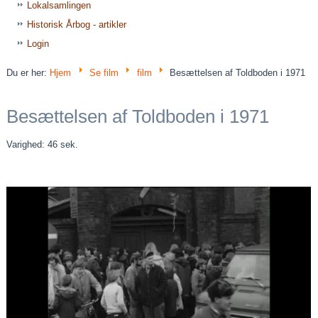
Lokalsamlingen
Historisk Årbog - artikler
Login
Du er her:
Hjem
Se film
film
Besættelsen af Toldboden i 1971
Besættelsen af Toldboden i 1971
Varighed: 46 sek.