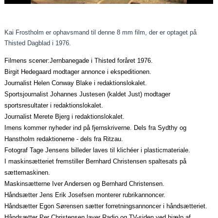
Kai Frostholm er ophavsmand til denne 8 mm film, der er optaget på
Thisted Dagblad i 1976.
Filmens scener:
Jernbanegade i Thisted foråret 1976.
Birgit Hedegaard modtager annonce i ekspeditionen.
Journalist Helen Conway Blake i redaktionslokalet.
Sportsjournalist Johannes Justesen (kaldet Just) modtager
sportsresultater i redaktionslokalet.
Journalist Merete Bjerg i redaktionslokalet.
Imens kommer nyheder ind på fjernskriverne. Dels fra Sydthy og
Hanstholm redaktionerne - dels fra Ritzau.
Fotograf Tage Jensens billeder laves til klichéer i plasticmateriale.
I maskinsætteriet fremstiller Bernhard Christensen spaltesats på
sættemaskinen.
Maskinsætterne Iver Andersen og Bernhard Christensen.
Håndsætter Jens Erik Josefsen monterer rubrikannoncer.
Håndsætter Egon Sørensen sætter forretningsannoncer i håndsætteriet.
Håndsætter Per Christensen laver Radio og TV-siden ved hjælp af