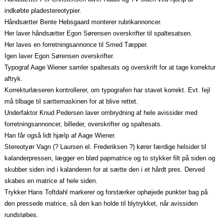
indkøbte pladestereotypier.
Håndsætter Bente Hebsgaard monterer rubrikannoncer.
Her laver håndsætter Egon Sørensen overskrifter til spaltesatsen.
Her laves en forretningsannonce til Smed Tæpper.
Igen laver Egon Sørensen overskrifter.
Typograf Aage Wiener samler spaltesats og overskrift for at tage korrektur
aftryk.
Korrekturlæseren kontrollerer, om typografen har stavet korrekt. Evt. fejl
må tilbage til sættemaskinen for at blive rettet.
Underfaktor Knud Pedersen laver ombrydning af hele avissider med
forretningsannoncer, billeder, overskrifter og spaltesats.
Han får også lidt hjælp af Aage Wiener.
Stereotyør Vagn (? Laursen el. Frederiksen ?) kører færdige helsider til
kalanderpressen, lægger en blød papmatrice og to stykker filt på siden og
skubber siden ind i kalanderen for at sætte den i et hårdt pres. Derved
skabes en matrice af hele siden.
Trykker Hans Toftdahl markerer og forstærker ophøjede punkter bag på
den pressede matrice, så den kan holde til blytrykket, når avissiden
rundstøbes.