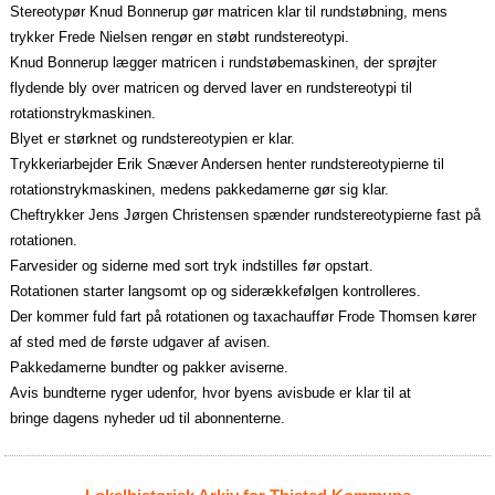
Stereotypør Knud Bonnerup gør matricen klar til rundstøbning, mens
trykker Frede Nielsen rengør en støbt rundstereotypi.
Knud Bonnerup lægger matricen i rundstøbemaskinen, der sprøjter
flydende bly over matricen og derved laver en rundstereotypi til
rotationstrykmaskinen.
Blyet er størknet og rundstereotypien er klar.
Trykkeriarbejder Erik Snæver Andersen henter rundstereotypierne til
rotationstrykmaskinen, medens pakkedamerne gør sig klar.
Cheftrykker Jens Jørgen Christensen spænder rundstereotypierne fast på
rotationen.
Farvesider og siderne med sort tryk indstilles før opstart.
Rotationen starter langsomt op og siderækkefølgen kontrolleres.
Der kommer fuld fart på rotationen og taxachauffør Frode Thomsen kører
af sted med de første udgaver af avisen.
Pakkedamerne bundter og pakker aviserne.
Avis bundterne ryger udenfor, hvor byens avisbude er klar til at
bringe dagens nyheder ud til abonnenterne.