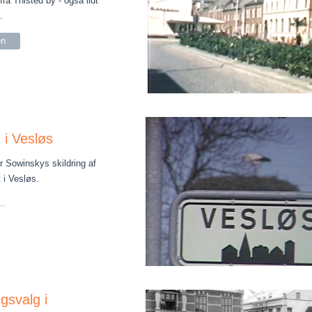
ra Thisted by - også lidt
.
en
 i Vesløs
r Sowinskys skildring af
 i Vesløs.
 …
gsvalg i