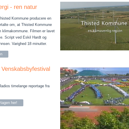
rgi - ren natur
 Thisted Kommune producere en
ortalte om, at Thisted Kommune
m klimakommune. Filmen er lavet
e. Script ved Eskil Hardt og
nsen. Varighed 18 minutter.
en
 Venskabsbyfestival
dios timelange reportage fra
.
rtagen her!