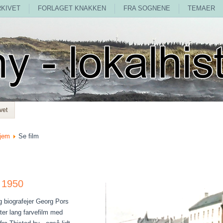
RKIVET
FORLAGET KNAKKEN
FRA SOGNENE
TEMAER
vet
jem
Se film
 1950
g biografejer Georg Pors
ter lang farvefilm med