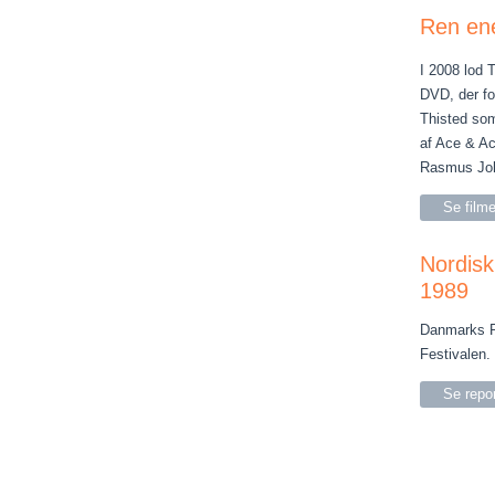
Ren ene
I 2008 lod
DVD, der f
Thisted so
af Ace & Ac
Rasmus Joh
Se film
Nordisk
1989
Danmarks Ra
Festivalen
Se repo