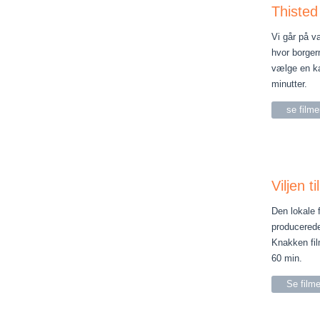
Thisted
Vi går på va
hvor borger
vælge en ka
minutter.
se film
Viljen t
Den lokale 
producerede
Knakken film
60 min.
Se film