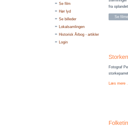
steminnger f
Se film
fra oplandet
Hør lyd
Se film
Se billeder
Lokalsamlingen
Historisk Årbog - artikler
Login
Storken
Fotograf Pe
storkeparret
Læs mere
Folketin