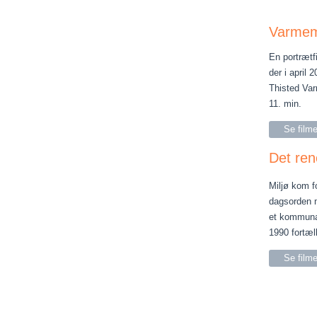
Varmem
En portrætf
der i april 
Thisted Var
11. min.
Se film
Det ren
Miljø kom f
dagsorden 
et kommunal
1990 fortæll
Se film