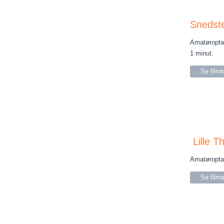
Snedste
Amatøroptag
1 minut.
Se filmk
Lille Th
Amatøroptag
Se film