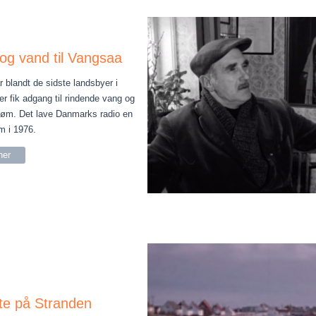
g vand til Vangsaa
 blandt de sidste landsbyer i
r fik adgang til rindende vang og
trøm. Det lave Danmarks radio en
m i 1976.
her
te på Stranden