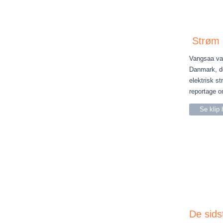
Strøm o
Vangsaa var
Danmark, de
elektrisk s
reportage o
Se klip 
De sids