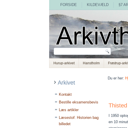
FORSIDE
KILDEVÆLD
§7 A
Hurup-arkivet
Hanstholm
Frøstrup-arki
Du er her:
H
Arkivet
Kontakt
Bestille eksamensbevis
Thisted
Læs artikler
I 1950 opto
Læsestof: Historien bag
en 10 minut
billedet