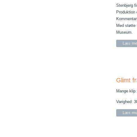
Stenbjerg fi
Produktion 
Kommentar 
Med støtte 
Museum.
Læs me
Glimt f
Mange klip 
Varighed: 3
Læs me