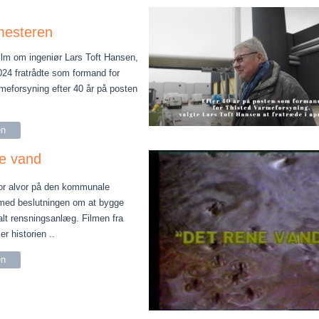
esteren
ilm om ingeniør Lars Toft Hansen,
2024 fratrådte som formand for
meforsyning efter 40 år på posten
en
e vand
or alvor på den kommunale
med beslutningen om at bygge
t rensningsanlæg. Filmen fra
er historien ..
en