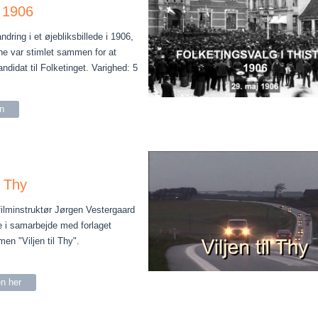
 1906
ndring i et øjebliksbillede i 1906,
ne var stimlet sammen for at
ndidat til Folketinget.
Varighed: 5
en
il Thy
filminstruktør Jørgen Vestergaard
 i samarbejde med forlaget
en "Viljen til Thy".
en her